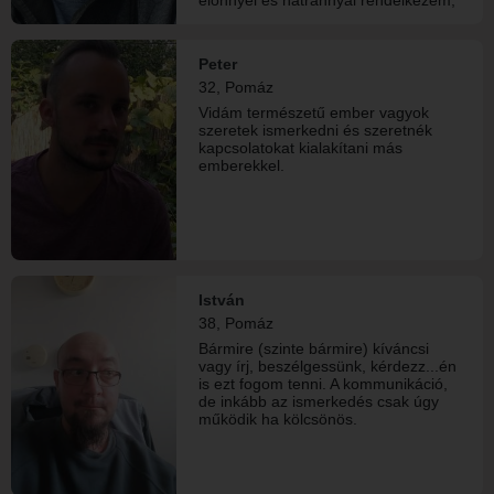
szeretem a párkapcsolatban.
de beszélgetnünk kell hozzá, hogy
ezeket megismerd. Őszinte és
hűséges tipus vagyok. Három
Peter
gyermekem van viszont nem velem
32, Pomáz
élnek.
Vidám természetű ember vagyok
szeretek ismerkedni és szeretnék
kapcsolatokat kialakítani más
emberekkel.
István
38, Pomáz
Bármire (szinte bármire) kíváncsi
vagy írj, beszélgessünk, kérdezz...én
is ezt fogom tenni. A kommunikáció,
de inkább az ismerkedés csak úgy
működik ha kölcsönös.