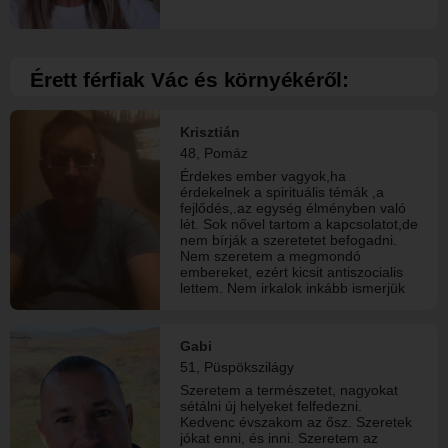
Érett férfiak Vác és környékéről:
Krisztián
48, Pomáz
Érdekes ember vagyok,ha
érdekelnek a spirituális témák ,a
fejlődés,.az egység élményben való
lét. Sok nővel tartom a kapcsolatot,de
nem bírják a szeretetet befogadni.
Nem szeretem a megmondó
embereket, ezért kicsit antiszocialis
lettem. Nem irkalok inkább ismerjük
meg egymást.
Gabi
51, Püspökszilágy
Szeretem a természetet, nagyokat
sétálni új helyeket felfedezni.
Kedvenc évszakom az ősz. Szeretek
jókat enni, és inni. Szeretem az