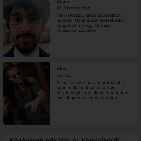
Ádám
28, Veresegyház
Hello Hosszú, tartós kapcsolatot
keresek. Ha te is ezt keresel akkor
nyugodtan írj vagy kérdezz,
válaszolok szívesen!
Akos
19, Vác
Sziasztok szertem a motorozást a
spontán kalandokat es a ravet.
Milyen lányt keresek azt nem tudom
csak legyen o is neha spontan
Középkorú nők Vác és környékéről: