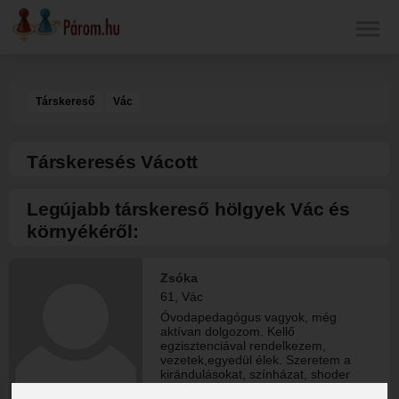
Társkereső
Vác
Társkeresés Vácott
Legújabb társkereső hölgyek Vác és
környékéről:
Zsóka
61, Vác
Óvodapedagógus vagyok, még
aktívan dolgozom. Kellő
egzisztenciával rendelkezem,
vezetek,egyedül élek. Szeretem a
kirándulásokat, színházat, shoder
clubot, welnest. Olvasok, zenét