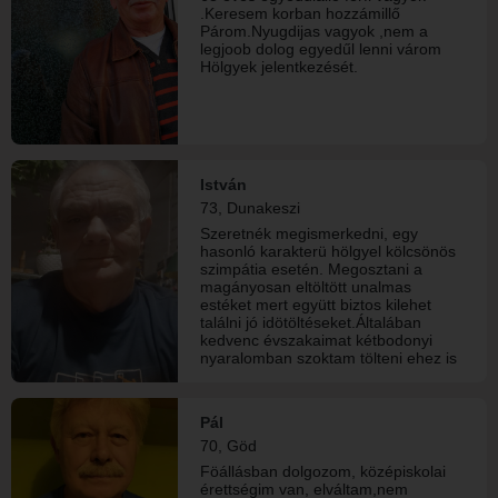
.Keresem korban hozzámillő
Párom.Nyugdijas vagyok ,nem a
legjoob dolog egyedűl lenni várom
Hölgyek jelentkezését.
István
73, Dunakeszi
Szeretnék megismerkedni, egy
hasonló karakterü hölgyel kölcsönös
szimpátia esetén. Megosztani a
magányosan eltöltött unalmas
estéket mert együtt biztos kilehet
találni jó idötöltéseket.Általában
kedvenc évszakaimat kétbodonyi
nyaralomban szoktam tölteni ehez is
keresem társamat mert ott nem lehet
unatkozni, ott mindenki talál
karakteréhez illő elfoglaltságot.
Pál
70, Göd
Föállásban dolgozom, középiskolai
érettségim van, elváltam,nem