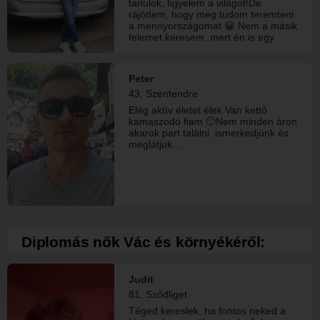
tanulok, figyelem a világot!De
rájöttem, hogy meg tudom teremteni
a mennyországomat 😀 Nem a másik
felemet keresem, mert én is egy
egész vagyok, ahogy mindenki más!
A boldogságot magunkba kell
keresni, és a másikkal megosztani!
Peter
43, Szentendre
Elég aktív életet élek.Van kettő
kamaszodó fiam 🙂Nem minden áron
akarok part találni .ismerkedjünk és
meglátjuk…
Diplomás nők Vác és környékéről:
Judit
81, Sződliget
Téged kereslek, ha fontos neked a