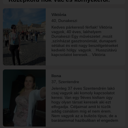
Viktória
40, Dunakeszi
Kedves párkereső férfiak! Viktória
vagyok, 40 éves, lakhelyem
Dunakeszi Egy művészetet ,mozit
,színházat gasztronómiát, dunaparti
sétákat és esti nagy beszélgetéseket
kedvelö hölgy. vagyok. . Husszútávú
kapcsolatot keresek... Viktória
Ilona
37, Szentendre
Jelenleg 37 éves Szentendrén lakó
csaj vagyok aki komoly kapcsolatot
keresi. Van egy 9éves kisfiam úgy
hogy olyan társat keresek aki ezt
elfogadja. Céljaimat amit ki tüzők
addig csinálom míg el nem érem.
Nem vagyok az a bulizós típus, de a
barátaimmal hazibuliban el engedem
a hajam. Szeretek sütni főzni de még