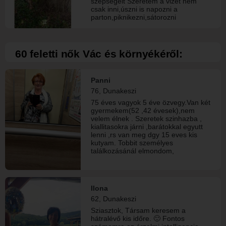
szépségeit Szeretem a vizet nem
csak inni,úszni is napozni a
parton,piknikezni,sátorozni
romantikus filmeket elönyt élveznek
igazából nemis tv zek már sokat
szeretsz táncolni? csak a lassúzásig
jutottam el van még mit tanulnom :-)
60 feletti nők Vác és környékéről:
szerencsés embernek tartom magam
még ha nem úgy alakult az életem
mint ahogy az elvárt lenne szerinted
Panni
van olyan párkapcsolat ahol barátok
is? én ilyenre vágyom ,te mire
76, Dunakeszi
vágysz? Szép napot! :-) Üdv Mihály
75 éves vagyok 5 éve özvegy.Van két
gyermekem(52 ,42 évesek),nem
velem élnek . Szeretek szinhazba ,
kiallitasokra járni ,barátokkal egyutt
lenni ,rs van meg dgy 15 eves kis
kutyam. Tobbit személyes
találkozásánál elmondom,
Ilona
62, Dunakeszi
Sziasztok, Társam keresem a
hátralévő kis időre. 🙂 Fontos