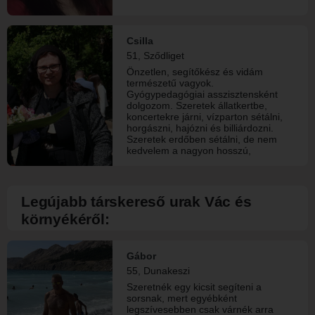
Csilla
51, Sződliget
Önzetlen, segítőkész és vidám
természetű vagyok.
Gyógypedagógiai asszisztensként
dolgozom. Szeretek állatkertbe,
koncertekre járni, vízparton sétálni,
horgászni, hajózni és billiárdozni.
Szeretek erdőben sétálni, de nem
kedvelem a nagyon hosszú,
hegymászós túrákat. Szeretek
evezni, csónakázni, de nem szeretek
úszni a tavakban.Jobban kedvelem a
termál vízben üldögélést, romantikus
Legújabb társkereső urak Vác és
összebújást.
környékéről:
Gábor
55, Dunakeszi
Szeretnék egy kicsit segíteni a
sorsnak, mert egyébként
legszívesebben csak várnék arra