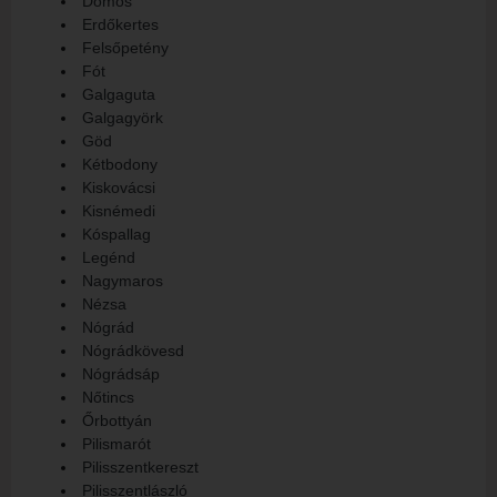
Dömös
Erdőkertes
Felsőpetény
Fót
Galgaguta
Galgagyörk
Göd
Kétbodony
Kiskovácsi
Kisnémedi
Kóspallag
Legénd
Nagymaros
Nézsa
Nógrád
Nógrádkövesd
Nógrádsáp
Nőtincs
Őrbottyán
Pilismarót
Pilisszentkereszt
Pilisszentlászló