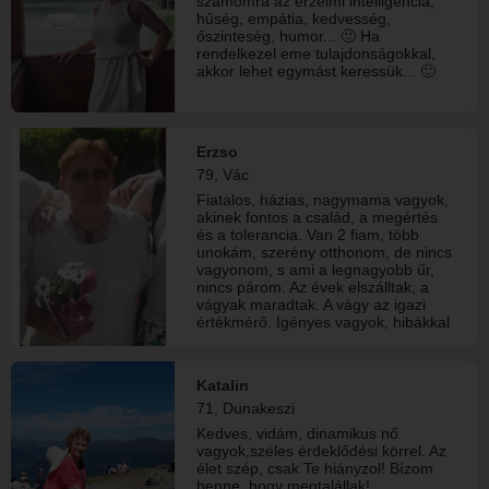
számomra az érzelmi intelligencia,
hűség, empátia, kedvesség,
őszinteség, humor... 🙂 Ha
rendelkezel eme tulajdonságokkal,
akkor lehet egymást keressük... 🙂
Erzso
79, Vác
Fiatalos, házias, nagymama vagyok,
akinek fontos a család, a megértés
és a tolerancia. Van 2 fiam, több
unokám, szerény otthonom, de nincs
vagyonom, s ami a legnagyobb űr,
nincs párom. Az évek elszálltak, a
vágyak maradtak. A vágy az igazi
értékmérő. Igényes vagyok, hibákkal
és erényekkel megáldva. A lélek, a
belső kisugárzás fontos számomra.
Utálom a politikát és a terrort.
Katalin
Kedvelem a gyógyfürdőzést, ha
71, Dunakeszi
tehetem élek vele. Önkritikám bőven-
önbizalmam szűkében van már.
Kedves, vidám, dinamikus nő
Ennél őszintébb már nem tudok
vagyok,széles érdeklődési körrel. Az
lenni. Fényképeim valódiak. Jó
élet szép, csak Te hiányzol! Bízom
érzéssel felnéznék arra az emberre
benne, hogy megtalállak!