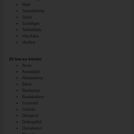
Rád
Szendehely
Sződ
Sződliget
Tahitótfalu
Vácduka
Verőce
20 km-es körzet:
Acsa
Acsaújlak
Alsópetény
Bánk
Berkenye
Budakalász
Csomád
Csővár
Diósjenő
Dobogókő
Dunakeszi