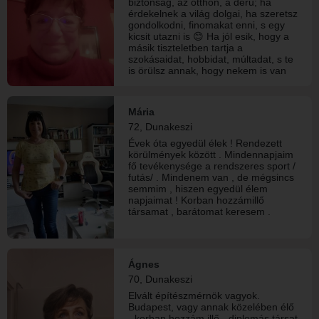
biztonság, az otthon, a derű; ha
érdekelnek a világ dolgai, ha szeretsz
gondolkodni, finomakat enni, s egy
kicsit utazni is 😊 Ha jól esik, hogy a
másik tiszteletben tartja a
szokásaidat, hobbidat, múltadat, s te
is örülsz annak, hogy nekem is van
saját érdeklődési köröm, rítusaim,
szeretteim. Ha te is vágysz arra,
hogy megoszd valakivel azt, ami
Mária
együtt jobb - akkor írj nekem! Várom.
72, Dunakeszi
Évek óta egyedül élek ! Rendezett
körülmények között . Mindennapjaim
fő tevékenysége a rendszeres sport /
futás/ . Mindenem van , de mégsincs
semmim , hiszen egyedül élem
napjaimat ! Korban hozzámillő
társamat , barátomat keresem .
Ágnes
70, Dunakeszi
Elvált építészmérnök vagyok.
Budapest, vagy annak közelében élő
- korban hozzám illő - diplomás társat