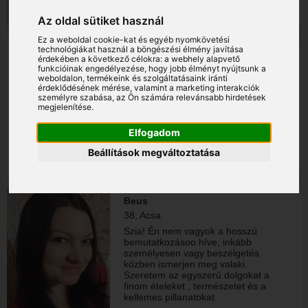
hallgatok ... Testalkatom inkább
molett.. Szeretek jókat nevetni,
Az oldal sütiket használ
alapvetően vidám természetű
vagyok... Jó lenne a hétvégéket is
Ez a weboldal cookie-kat és egyéb nyomkövetési
tartalmasan tölteni.... Imádom a
technológiákat használ a böngészési élmény javítása
Dóri
DUMASZÍNHÁZAT...
érdekében a következő célokra:
a webhely alapvető
40, Dunakeszi
funkcióinak engedélyezése
,
hogy jobb élményt nyújtsunk a
weboldalon
,
termékeink és szolgáltatásaink iránti
Keresem a Valakit, hátha végre
érdeklődésének mérése, valamint a marketing interakciók
megtalálom. Zene, tánc, nevetés,
személyre szabása
,
az Ön számára relevánsabb hirdetések
F1/autók, sajt, lidlös karikára vágott
megjelenítése
.
savanyú uborka, pizza. Tanító néni
vagyok. Zongorázom. A
Elfogadom
hagyományos tantárgyakon felül
aerobikot, néptáncot és jógát tanítok
Beállítások megváltoztatása
a gyerekeknek. Szeretnék kertes
házban élni, minél több időt tölteni a
kertben. És nagyon szeretnék egy
kemencét is. 🙃 Amikor tánc közben
Beus
vezet a férfi, az wow 😊
38, Acsa
Szia! Én nem vagyok a hosszú
bemutatkozásoo híve, inkább
személyesen vagy beszélgetés
közben ismerjen meg valaki.
Szeretem az egyszerű dolgokat a
finom ételeket , természetet és a
kellemes pillanatokat.