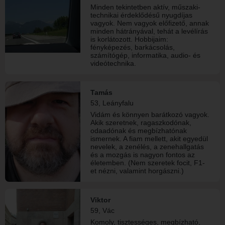
Minden tekintetben aktív, műszaki-
technikai érdeklődésű nyugdíjas
vagyok. Nem vagyok előfizető, annak
minden hátrányával, tehát a levélírás
is korlátozott. Hobbijaim:
fényképezés, barkácsolás,
számítógép, informatika, audio- és
videótechnika.
Tamás
53, Leányfalu
Vidám és könnyen barátkozó vagyok.
Akik szeretnek, ragaszkodónak,
odaadónak és megbízhatónak
ismernek. A fiam mellett, akit egyedül
nevelek, a zenélés, a zenehallgatás
és a mozgás is nagyon fontos az
életemben. (Nem szeretek focit, F1-
et nézni, valamint horgászni.)
Viktor
59, Vác
Komoly, tisztességes, megbízható,