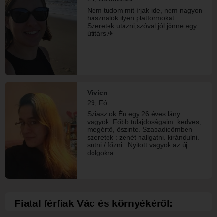
Nem tudom mit írjak ide, nem nagyon
használok ilyen platformokat.
Szeretek utazni,szóval jól jönne egy
útitárs.✈
Vivien
29, Fót
Sziasztok Én egy 26 éves lány
vagyok. Főbb tulajdoságaim: kedves,
megértő, őszinte. Szabadidőmben
szeretek : zenét hallgatni, kirándulni,
sütni / főzni . Nyitott vagyok az új
dolgokra
Fiatal férfiak Vác és környékéről: