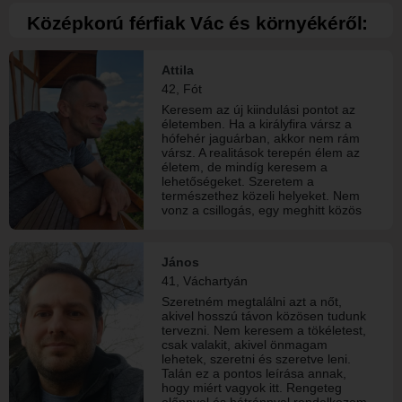
erről senki és semmi kedvéért nem
mondanék le. Jó tulajdonságaim:
Középkorú férfiak Vác és környékéről:
szelíd, szerény túlzottan is, vidám,
kedves. Óvodai dajkaként
konzerválnak a gyerekek.
Attila
42, Fót
Keresem az új kiindulási pontot az
életemben. Ha a királyfira vársz a
hófehér jaguárban, akkor nem rám
vársz. A realitások terepén élem az
életem, de mindíg keresem a
lehetőségeket. Szeretem a
természethez közeli helyeket. Nem
vonz a csillogás, egy meghitt közös
este többet jelent annál. Nem a
társadalmi címkéid érdekelnek
elsősorban, henem Te, mint
János
személyiség. Van két gyermekem,
41, Váchartyán
akik nem velem élnek, meg egy
folyamtban lévő válásom. A többi
Szeretném megtalálni azt a nőt,
meg úgyis kiderül idővel. A tettekben
akivel hosszú távon közösen tudunk
hiszek és nem a szavakban. Nem az
tervezni. Nem keresem a tökéletest,
a típus vagyok, aki az első randin
csak valakit, akivel önmagam
végérvényesen levesz a lábadról.
lehetek, szeretni és szeretve leni.
Nekem idő kell. Viszont, ha egyszer
Talán ez a pontos leírása annak,
elköteleződök, akkor csak TE leszel.
hogy miért vagyok itt. Rengeteg
Fekete van és fehér, a szürkét nem
előnnyel és hátránnyal rendelkezem,