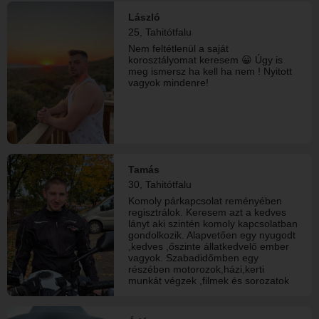
László
25, Tahitótfalu
Nem feltétlenül a saját
korosztályomat keresem 😀 Úgy is
meg ismersz ha kell ha nem ! Nyitott
vagyok mindenre!
Tamás
30, Tahitótfalu
Komoly párkapcsolat reményében
regisztrálok. Keresem azt a kedves
lányt aki szintén komoly kapcsolatban
gondolkozik. Alapvetően egy nyugodt
,kedves ,őszinte állatkedvelő ember
vagyok. Szabadidőmben egy
részében motorozok,házi,kerti
munkát végzek ,filmek és sorozatok
nézésével töltöm.