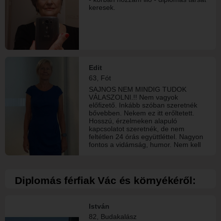
keresek.
Edit
63, Fót
SAJNOS NEM MINDIG TUDOK
VÁLASZOLNI.!! Nem vagyok
előfizető. Inkább szóban szeretnék
bővebben. Nekem ez itt erőltetett.
Hosszú, érzelmeken alapuló
kapcsolatot szeretnék, de nem
feltétlen 24 órás együttléttel. Nagyon
fontos a vidámság, humor. Nem kell
szépnek lenni, főleg nem nálam
fiatalabbnak. A bizalom, valódi
érzelmek kiemelten fontosak
számomra.
Diplomás férfiak Vác és környékéről:
István
82, Budakalász