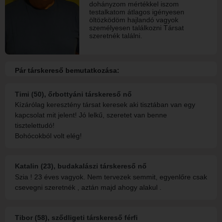
dohányzom mértékkel iszom
testalkatom átlagos igényesen
öltözködöm hajlandó vagyok
személyesen találkozni Társat
szeretnék találni.
Pár társkereső bemutatkozása:
Timi (50), őrbottyáni társkereső nő
Kízárólag keresztény társat keresek aki tisztában van egy
kapcsolat mit jelent! Jó lelkű, szeretet van benne
tisztelettudó!
Bohócokból volt elég!
Katalin (23), budakalászi társkereső nő
Szia ! 23 éves vagyok. Nem tervezek semmit, egyenlőre csak
csevegni szeretnék , aztán majd ahogy alakul .
Tibor (58), sződligeti társkereső férfi