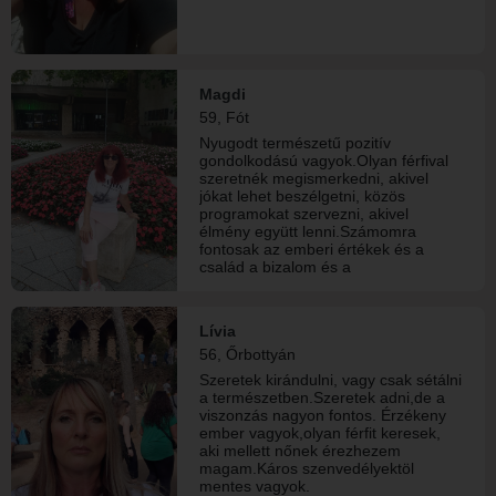
Magdi
59, Fót
Nyugodt természetű pozitív
gondolkodású vagyok.Olyan férfival
szeretnék megismerkedni, akivel
jókat lehet beszélgetni, közös
programokat szervezni, akivel
élmény együtt lenni.Számomra
fontosak az emberi értékek és a
család a bizalom és a
hűség.Szeretek jókat enni utazni,
nézni tengert a naplementét.Az erdei
kirándulás az nem az én műfajom.A
Lívia
zene nagyon fontos
56, Őrbottyán
számomra.Nagyon szeretek táncolni,
koncertre járni.
Szeretek kirándulni, vagy csak sétálni
a természetben.Szeretek adni,de a
viszonzás nagyon fontos. Érzékeny
ember vagyok,olyan férfit keresek,
aki mellett nőnek érezhezem
magam.Káros szenvedélyektöl
mentes vagyok.