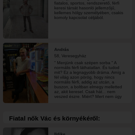
fiatalos, sportos, rendszerető, férfi
keresi társát hasonló jellemzőjű,
kellemes hölgy személyében, csakis
komoly kapcsolat céljából.
András
58, Veresegyház
" Menjünk csak szépen sorba " A
normális férfi láthatatlan. És tudod
mit? Ez a legnagyobb dráma. Amíg a
fél világ azon pörög, hogy nincs
normális férfi, addig az utcán, a
buszon, a boltban elmegy melletted
az, akit keresel. Csak hát... nem
veszed észre. Miért? Mert nem úgy
csillog, mint a kölcsönkocsi a Balaton
Sound parkolójában. Nem úgy villog,
mint a húszezres övcsat Insta-
filterben. Ő nem pózol minden nap a
Fiatal nők Vác és környékéről:
tükör előtt, hogy megmutassa a ma is
király vagyok arcát. Nem írja ki
sztoriba, hogy éppen milyen kávét
Ildike
szürcsöl, vagy hogy hány lépést tett