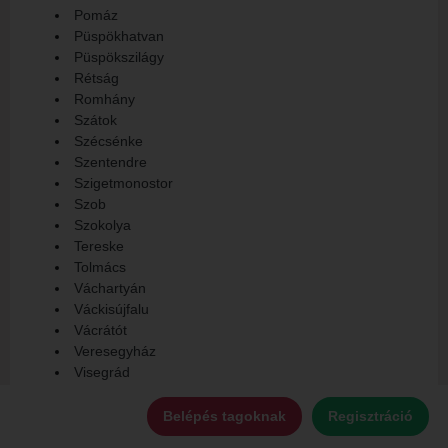
Pomáz
Püspökhatvan
Püspökszilágy
Rétság
Romhány
Szátok
Szécsénke
Szentendre
Szigetmonostor
Szob
Szokolya
Tereske
Tolmács
Váchartyán
Váckisújfalu
Vácrátót
Veresegyház
Visegrád
Zebegény
Belépés tagoknak
Regisztráció
Az első találkozás jelentősége