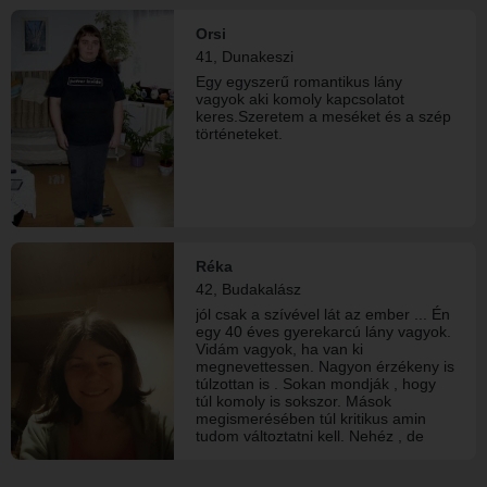
azért van mit tanulnom.
Orsi
41, Dunakeszi
Egy egyszerű romantikus lány
vagyok aki komoly kapcsolatot
keres.Szeretem a meséket és a szép
történeteket.
Réka
42, Budakalász
jól csak a szívével lát az ember ... Én
egy 40 éves gyerekarcú lány vagyok.
Vidám vagyok, ha van ki
megnevettessen. Nagyon érzékeny is
túlzottan is . Sokan mondják , hogy
túl komoly is sokszor. Mások
megismerésében túl kritikus amin
tudom változtatni kell. Nehéz , de
törekszem erre , hogy ez válltozzon.
A vallásosságomhoz ragaszkodom és