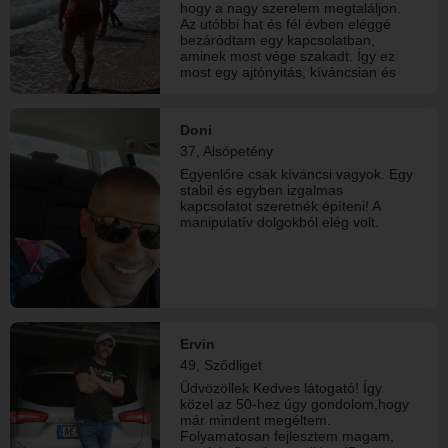
hogy a nagy szerelem megtaláljon.
Az utóbbi hat és fél évben eléggé
bezáródtam egy kapcsolatban,
aminek most vége szakadt. Így ez
most egy ajtónyitás, kíváncsian és
érdeklődéssel, vajon hogyan tudom
összeegyeztetni a gyereknevelést
munkát egyedülálló apaként egy új
Doni
kapcsolattal.
37, Alsópetény
Egyenlőre csak kíváncsi vagyok. Egy
stabil és egyben izgalmas
kapcsolatot szeretnék építeni! A
manipulatív dolgokból elég volt.
Ervin
49, Sződliget
Üdvözöllek Kedves látogató! Így
közel az 50-hez úgy gondolom,hogy
már mindent megéltem.
Folyamatosan fejlesztem magam,