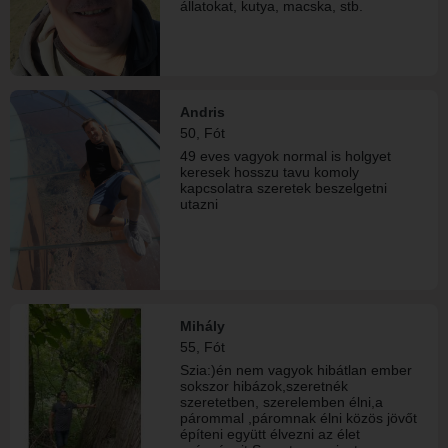
állatokat, kutya, macska, stb.
Andris
50, Fót
49 eves vagyok normal is holgyet
keresek hosszu tavu komoly
kapcsolatra szeretek beszelgetni
utazni
Mihály
55, Fót
Szia:)én nem vagyok hibátlan ember
sokszor hibázok,szeretnék
szeretetben, szerelemben élni,a
párommal ,páromnak élni közös jövőt
építeni együtt élvezni az élet