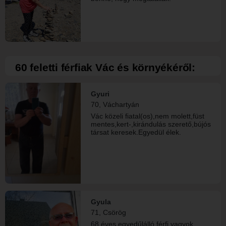
(akit nem centiméterekben mérnek)
akivel egy húron lehetne pendülni.
Tisztelettel várom az idős ÚR
reagálását .Utóiratként _-: Az elmúlt
évben volt egy kis balesetem ,ami
,következményeként egy ICI-PICIT
bicegősen közlekedem ,ha gyalogolni
kell, hosszú távon megterhelő (
60 feletti férfiak Vác és környékéről:
sajnos ) ! ? Erzso - ( Erzsébet )
Gyuri
70, Váchartyán
Vác közeli fiatal(os),nem molett,füst
mentes,kert-,kirándulás szerető,bújós
társat keresek.Egyedül élek.
Gyula
71, Csörög
68 éves egyedűlálló férfi vagyok