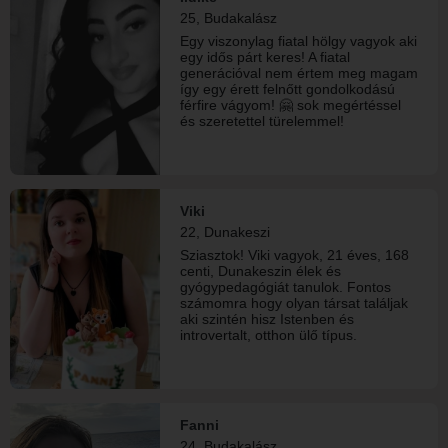
meg a futópadon. Nincs 42 szögből
25, Budakalász
fotózott selfie, amin a felirat: Just me,
Egy viszonylag fiatal hölgy vagyok aki
being miközben három órát
egy idős párt keres! A fiatal
photoshopolta. A normális férfi reggel
generációval nem értem meg magam
felkel. Nem azért, hogy motivációs
így egy érett felnőtt gondolkodású
posztot írjon, hanem mert mennie
férfire vágyom! 🤗 sok megértéssel
kell dolgozni! ....
és szeretettel türelemmel!
Viki
22, Dunakeszi
Sziasztok! Viki vagyok, 21 éves, 168
centi, Dunakeszin élek és
gyógypedagógiát tanulok. Fontos
számomra hogy olyan társat találjak
aki szintén hisz Istenben és
introvertalt, otthon ülő típus.
Fanni
24, Budakalász