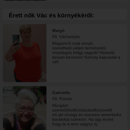
Érett nők Vác és környékéről:
Margó
59, Váchartyán
Magamról csak ennyit,
szerethető,vidám természetű,
mosolygós hölgy vagyok! Hasonló
társam keresem! Komoly kapcsolat a
cél!
Gabriella
59, Pomáz
Mozgást
szerető(bicikli,tútázásstb)szerető
nő,aki özvegy és szeretne ismerkedni
barátokat szerezni .Ha úgy érzed
hogy te is erre vágysz írj.