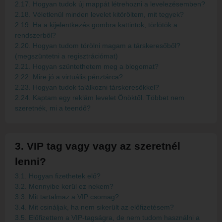
2.17. Hogyan tudok új mappát létrehozni a levelezésemben?
2.18. Véletlenül minden levelet kitöröltem, mit tegyek?
2.19. Ha a kijelentkezés gombra kattintok, törlötök a
rendszerből?
2.20. Hogyan tudom törölni magam a társkeresőből?
(megszüntetni a regisztrációmat)
2.21. Hogyan szüntethetem meg a blogomat?
2.22. Mire jó a virtuális pénztárca?
2.23. Hogyan tudok találkozni társkeresőkkel?
2.24. Kaptam egy reklám levelet Önöktől. Többet nem
szeretnék, mi a teendő?
3. VIP tag vagy vagy az szeretnél
lenni?
3.1. Hogyan fizethetek elő?
3.2. Mennyibe kerül ez nekem?
3.3. Mit tartalmaz a VIP csomag?
3.4. Mit csináljak, ha nem sikerült az előfizetésem?
3.5. Előfizettem a VIP-tagságra, de nem tudom használni a