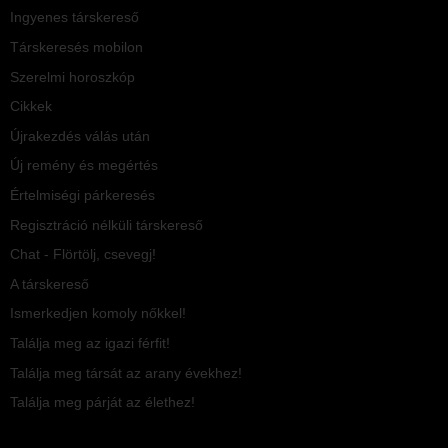
Ingyenes társkereső
Társkeresés mobilon
Szerelmi horoszkóp
Cikkek
Újrakezdés válás után
Új remény és megértés
Értelmiségi párkeresés
Regisztráció nélküli társkereső
Chat - Flörtölj, csevegj!
A társkereső
Ismerkedjen komoly nőkkel!
Találja meg az igazi férfit!
Találja meg társát az arany évekhez!
Találja meg párját az élethez!