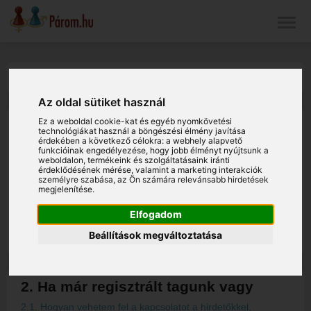
Súgó
Az oldal sütiket használ
Ez a weboldal cookie-kat és egyéb nyomkövetési
1. Ha nem vagy még tagunk
technológiákat használ a böngészési élmény javítása
érdekében a következő célokra:
a webhely alapvető
1.1. Lehet-e a hirdetőkkel (regisztrált tagokkal) kapcsolatba
funkcióinak engedélyezése
,
hogy jobb élményt nyújtsunk a
weboldalon
,
termékeink és szolgáltatásaink iránti
lépni regisztráció nélkül?
érdeklődésének mérése, valamint a marketing interakciók
1.2. Nem enged a rendszer regisztrálni, mert azt írja, van
személyre szabása
,
az Ön számára relevánsabb hirdetések
megjelenítése
.
már ilyen e-mail cím.
1.3. Nem tudok belépni.
Elfogadom
1.4. Hiába írom be az e-mail címet és a jelszavam, mindig
csak a főoldalra jutok.
Beállítások megváltoztatása
2. Ha már regisztrált tagunk vagy
2.1. Hogyan vehetem fel a kapcsolatot a hirdetőkkel,