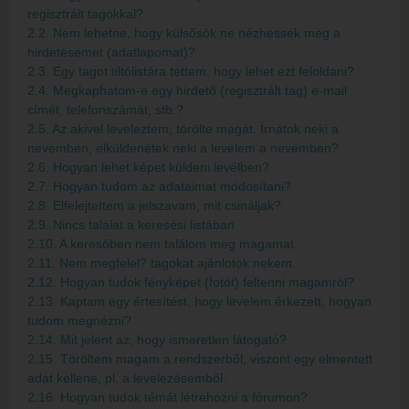
regisztrált tagokkal?
2.2. Nem lehetne, hogy külsősök ne nézhessék meg a
hirdetésemet (adatlapomat)?
2.3. Egy tagot tiltólistára tettem, hogy lehet ezt feloldani?
2.4. Megkaphatom-e egy hirdető (regisztrált tag) e-mail
címét, telefonszámát, stb.?
2.5. Az akivel leveleztem, törölte magát. Írnátok neki a
nevemben, elküldenétek neki a levelem a nevemben?
2.6. Hogyan lehet képet küldeni levélben?
2.7. Hogyan tudom az adataimat módosítani?
2.8. Elfelejtettem a jelszavam, mit csináljak?
2.9. Nincs találat a keresési listában
2.10. A keresőben nem találom meg magamat.
2.11. Nem megfelel? tagokat ajánlotok nekem.
2.12. Hogyan tudok fényképet (fotót) feltenni magamról?
2.13. Kaptam egy értesítést, hogy levelem érkezett, hogyan
tudom megnézni?
2.14. Mit jelent az, hogy ismeretlen látogató?
2.15. Töröltem magam a rendszerből, viszont egy elmentett
adat kellene, pl. a levelezésemből.
2.16. Hogyan tudok témát létrehozni a fórumon?