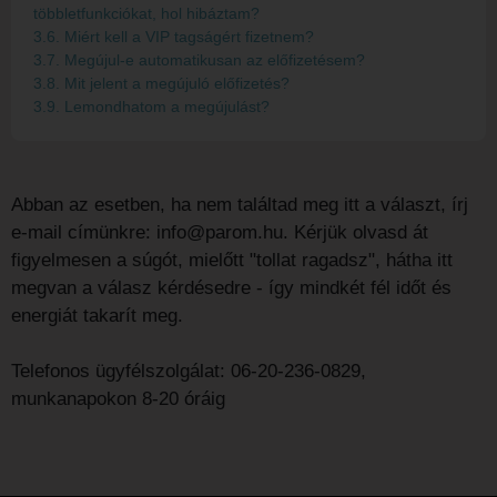
többletfunkciókat, hol hibáztam?
3.6. Miért kell a VIP tagságért fizetnem?
3.7. Megújul-e automatikusan az előfizetésem?
3.8. Mit jelent a megújuló előfizetés?
3.9. Lemondhatom a megújulást?
Abban az esetben, ha nem találtad meg itt a választ, írj
e-mail címünkre:
info@parom.hu
. Kérjük olvasd át
figyelmesen a súgót, mielőtt "tollat ragadsz", hátha itt
megvan a válasz kérdésedre - így mindkét fél időt és
energiát takarít meg.
Telefonos ügyfélszolgálat: 06-20-236-0829,
munkanapokon 8-20 óráig