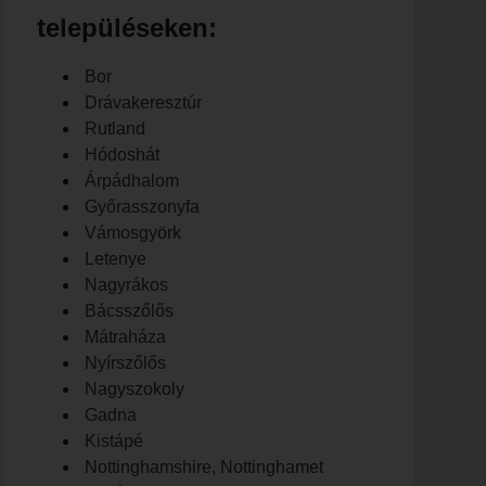
településeken:
Bor
Drávakeresztúr
Rutland
Hódoshát
Árpádhalom
Győrasszonyfa
Vámosgyörk
Letenye
Nagyrákos
Bácsszőlős
Mátraháza
Nyírszőlős
Nagyszokoly
Gadna
Kistápé
Nottinghamshire, Nottinghamet