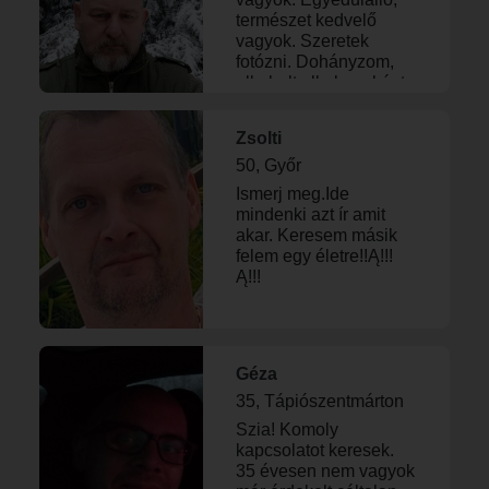
természet kedvelő
vagyok. Szeretek
fotózni. Dohányzom,
alkoholt alkalmanként
fogyasztok
Zsolti
50, Győr
Ismerj meg.Ide
mindenki azt ír amit
akar. Keresem másik
felem egy életre!!Ą!!!
Ą!!!
Géza
35, Tápiószentmárton
Szia! Komoly
kapcsolatot keresek.
35 évesen nem vagyok