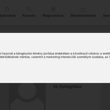
yitóoldal
Keresés
Regisztráció
Sikertörténetek
Sze
atelj
t használ a böngészési élmény javítása érdekében a következő célokra:
a webh
érdeklődésének mérése, valamint a marketing interakciók személyre szabása
,
az 
Enikő
34, Nyíregyháza