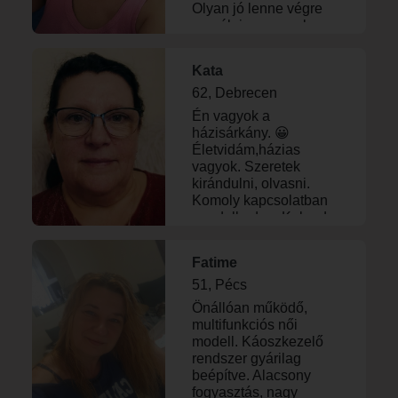
Olyan jó lenne végre
megélni, nem csak
álmodozni róla.
Kata
62, Debrecen
Én vagyok a
házisárkány. 😀
Életvidám,házias
vagyok. Szeretek
kirándulni, olvasni.
Komoly kapcsolatban
gondolkodom Kaland
nem érdekel.
Fatime
51, Pécs
Önállóan működő,
multifunkciós női
modell. Káoszkezelő
rendszer gyárilag
beépítve. Alacsony
fogyasztás, nagy