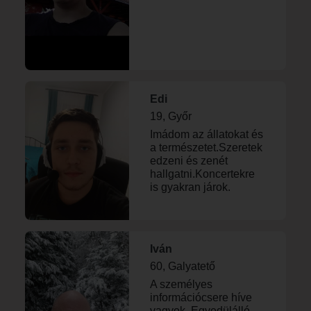
Edi
19, Győr
Imádom az állatokat és
a természetet.Szeretek
edzeni és zenét
hallgatni.Koncertekre
is gyakran járok.
Iván
60, Galyatető
A személyes
információcsere híve
vagyok. Egyedülálló,