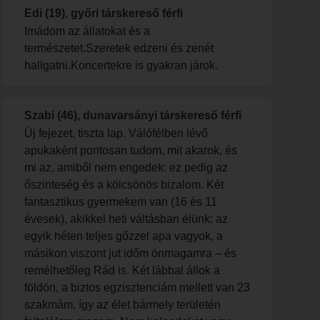
Edi (19), győri társkereső férfi
Imádom az állatokat és a
természetet.Szeretek edzeni és zenét
hallgatni.Koncertekre is gyakran járok.
Szabi (46), dunavarsányi társkereső férfi
Új fejezet, tiszta lap. Válófélben lévő
apukaként pontosan tudom, mit akarok, és
mi az, amiből nem engedek: ez pedig az
őszinteség és a kölcsönös bizalom. Két
fantasztikus gyermekem van (16 és 11
évesek), akikkel heti váltásban élünk: az
egyik héten teljes gőzzel apa vagyok, a
másikon viszont jut időm önmagamra – és
remélhetőleg Rád is. Két lábbal állok a
földön, a biztos egzisztenciám mellett van 23
szakmám, így az élet bármely területén