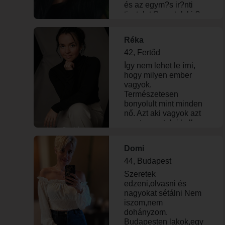
és az egym?s ir?nti
tisztelet Szeretek kir?
ndulni túr?zni sportolni
Réka
42, Fertőd
Így nem lehet le írni,
hogy milyen ember
vagyok.
Természetesen
bonyolult mint minden
nő. Azt aki vagyok azt
megtapasztalni kell
nem pedig elolvasni!
🤫 😉
Domi
44, Budapest
Szeretek
edzeni,olvasni és
nagyokat sétálni Nem
iszom,nem
dohányzom.
Budapesten lakok,egy