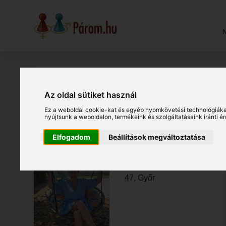
N
Beszélgess, flörtölj, csevegj, ch
Az oldal sütiket használ
Ez a weboldal cookie-kat és egyéb nyomkövetési technológiáka
nyújtsunk a weboldalon
,
termékeink és szolgáltatásaink iránti 
Csevegni vágyó hölgyek:
Elfogadom
Beállítások megváltoztatása
Niki
47, Győr