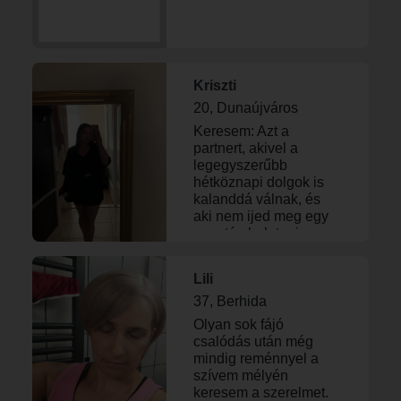
Kriszti
20, Dunaújváros
Keresem: Azt a
partnert, akivel a
legegyszerűbb
hétköznapi dolgok is
kalanddá válnak, és
aki nem ijed meg egy
spontán balatoni
lángosozástól vagy
egy jó koncerttől. 😊
Lili
37, Berhida
Olyan sok fájó
csalódás után még
mindig reménnyel a
szívem mélyén
keresem a szerelmet.