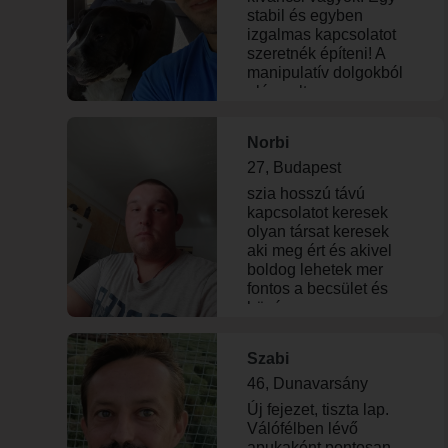
stabil és egyben
izgalmas kapcsolatot
szeretnék építeni! A
manipulatív dolgokból
elég volt.
Norbi
27, Budapest
szia hosszú távú
kapcsolatot keresek
olyan társat keresek
aki meg ért és akivel
boldog lehetek mer
fontos a becsület és
hüség
Szabi
46, Dunavarsány
Új fejezet, tiszta lap.
Válófélben lévő
apukaként pontosan