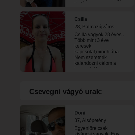
tinilányom van.
Hosszabb távú
kapcsolat érdekel,de
Csilla
nem minden áron..
28, Balmazújváros
Csilla vagyok,28 éves .
Több mint 3 éve
keresek
kapcsolat,mindhiába.
Nem szeretnék
kalandozni célom a
kapcsolat lenne.
Laboratóriumi
asszisztensként
dolgozom a debreceni
Csevegni vágyó urak:
klinikán. Elváltam , van
egy 4 eves kislányom
akivel ketten élünk. Ha
szimpatikusnak találsz
Doni
beszéljunk!
37, Alsópetény
Egyenlőre csak
kíváncsi vagyok. Egy