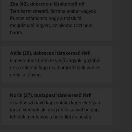
Zita (42), debreceni társkereső nő
Természet szerető, őszinte ember vagyok
Fontos számomra hogy a másik fél
megbízható legyen, az alkoholt azt nem
birom
Attila (28), debreceni társkereső férfi
Ismerkednek bármire vevő vagyok igazából
ez a szikratol függ majd ami köztünk van es
ennyi a lényeg
Norbi (27), budapesti társkereső férfi
szia hosszú távú kapcsolatot keresek olyan
társat keresek aki meg ért és akivel boldog
lehetek mer fontos a becsület és hüség