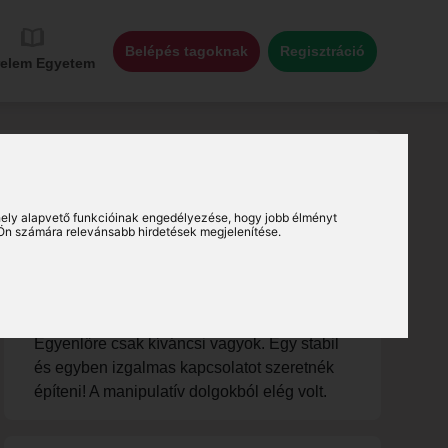
Belépés tagoknak
Regisztráció
relem Egyetem
ely alapvető funkcióinak engedélyezése
,
hogy jobb élményt
Ön számára relevánsabb hirdetések megjelenítése
.
Pár társkereső bemutatkozása:
Doni (37), alsópetényi társkereső férfi
Egyenlőre csak kíváncsi vagyok. Egy stabil
és egyben izgalmas kapcsolatot szeretnék
építeni! A manipulatív dolgokból elég volt.