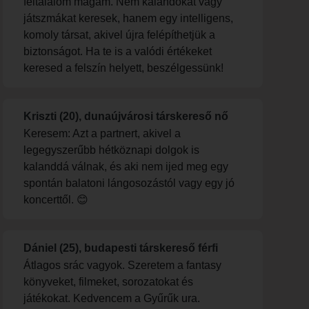
feltalálom magam. Nem kalandokat vagy
játszmákat keresek, hanem egy intelligens,
komoly társat, akivel újra felépíthetjük a
biztonságot. Ha te is a valódi értékeket
keresed a felszín helyett, beszélgessünk!
Kriszti (20), dunaújvárosi társkereső nő
Keresem: Azt a partnert, akivel a
legegyszerűbb hétköznapi dolgok is
kalanddá válnak, és aki nem ijed meg egy
spontán balatoni lángosozástól vagy egy jó
koncerttől. 😊
Dániel (25), budapesti társkereső férfi
Átlagos srác vagyok. Szeretem a fantasy
könyveket, filmeket, sorozatokat és
játékokat. Kedvencem a Gyűrűk ura.