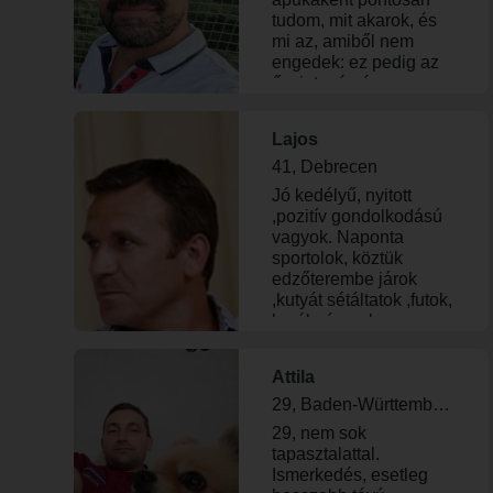
tudom, mit akarok, és
mi az, amiből nem
engedek: ez pedig az
őszinteség és a
kölcsönös bizalom. Két
fantasztikus
Lajos
gyermekem van (16 és
11 évesek), akikkel heti
41, Debrecen
váltásban élünk: az
Jó kedélyű, nyitott
egyik héten teljes
,pozitív gondolkodású
gőzzel apa vagyok, a
vagyok. Naponta
másikon viszont jut
sportolok, köztük
időm önmagamra – és
edzőterembe járok
remélhetőleg Rád is.
,kutyát sétáltatok ,futok,
Két lábbal állok a
kerékpározok.
földön, a biztos
Kedvenc időtöltéseim
egzisztenciám mellett
közé tartozik az utazás,
van 23 szakmám, így
Attila
vendéglátó helyek
az élet bármely
látogatása, motorozás.
29, Baden-Württemberg
területén feltalálom
29, nem sok
magam. Nem
tapasztalattal.
kalandokat vagy
Ismerkedés, esetleg
játszmákat keresek,