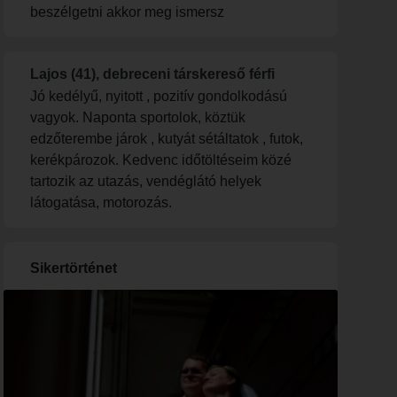
beszélgetni akkor meg ismersz
Lajos (41), debreceni társkereső férfi
Jó kedélyű, nyitott , pozitív gondolkodású
vagyok. Naponta sportolok, köztük
edzőterembe járok , kutyát sétáltatok , futok,
kerékpározok. Kedvenc időtöltéseim közé
tartozik az utazás, vendéglátó helyek
látogatása, motorozás.
Sikertörténet