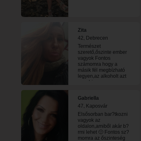
Zita
42, Debrecen
Természet
szerető,őszinte ember
vagyok Fontos
számomra hogy a
másik fél megbízható
legyen,az alkoholt azt
nem birom
Gabriella
47, Kaposvár
Elsősorban bar?tkozni
vagyok az
oldalon,amiből akár b?
rmi lehet 🙂 Fontos sz?
momra az őszinteség