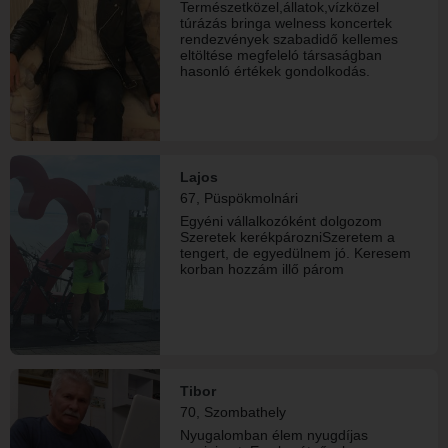
Természetközel,állatok,vízközel
túrázás bringa welness koncertek
rendezvények szabadidő kellemes
eltöltése megfeleló társaságban
hasonló értékek gondolkodás.
Lajos
67, Püspökmolnári
Egyéni vállalkozóként dolgozom
Szeretek kerékpározniSzeretem a
tengert, de egyedülnem jó. Keresem
korban hozzám illő párom
Tibor
70, Szombathely
Nyugalomban élem nyugdíjas