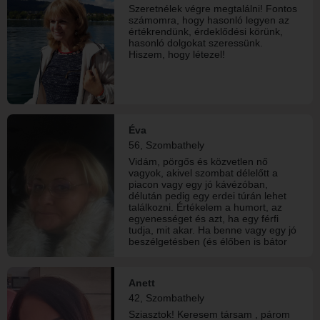
Szeretnélek végre megtalálni! Fontos
számomra, hogy hasonló legyen az
értékrendünk, érdeklődési körünk,
hasonló dolgokat szeressünk.
Hiszem, hogy létezel!
Éva
56, Szombathely
Vidám, pörgős és közvetlen nő
vagyok, akivel szombat délelőtt a
piacon vagy egy jó kávézóban,
délután pedig egy erdei túrán lehet
találkozni. Értékelem a humort, az
egyenességet és azt, ha egy férfi
tudja, mit akar. Ha benne vagy egy jó
beszélgetésben (és élőben is bátor
vagy 😉), írj!
Anett
42, Szombathely
Sziasztok! Keresem társam , párom