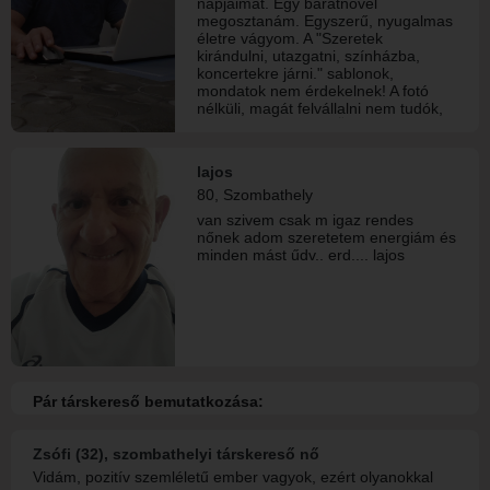
napjaimat. Egy barátnővel
megosztanám. Egyszerű, nyugalmas
életre vágyom. A "Szeretek
kirándulni, utazgatni, színházba,
koncertekre járni." sablonok,
mondatok nem érdekelnek! A fotó
nélküli, magát felvállalni nem tudók,
lapozzanak tovább. Üdv.
lajos
80, Szombathely
van szivem csak m igaz rendes
nőnek adom szeretetem energiám és
minden mást űdv.. erd.... lajos
Pár társkereső bemutatkozása:
Zsófi (32), szombathelyi társkereső nő
Vidám, pozitív szemléletű ember vagyok, ezért olyanokkal