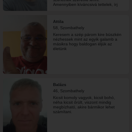
Amennyiben kíváncsivá tettelek, írj
bátran vagy jelölj meg! Személyes
találkozás.
Attila
58, Szombathely
Keresem a szép párom kire büszkén
nézhessek mint az egyik galamb a
másikra hogy baldogan éljük az
életünk
Balázs
46, Szombathely
Kicsit komoly vagyok, kicsit bohó,
néha kicsit őrült, viszont mindig
megbízható, akire bármikor lehet
számítani.