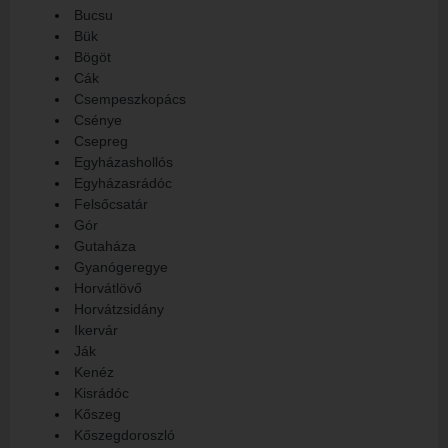
Bucsu
Bük
Bögöt
Cák
Csempeszkopács
Csénye
Csepreg
Egyházashollós
Egyházasrádóc
Felsőcsatár
Gór
Gutaháza
Gyanógeregye
Horvátlövő
Horvátzsidány
Ikervár
Ják
Kenéz
Kisrádóc
Kőszeg
Kőszegdoroszló