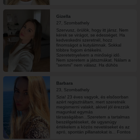
Gizella
27, Szombathely
Szervusz, örülök, hogy itt jársz. Nem
kérek se virágot, se édességet. Ha
kedveskedni szeretnél, hozz
finomságot a kutyáimnak. Sokkal
többre fogom értékelni.
Szeretetnyelvem a minőségi idő.
Nem szeretem a játszmákat. Nálam a
"semmi" nem válasz. Ha dühös
vagyok, időt fogok kérni tőled, és azt,
hogy hagyj megnyugodni. Ha
megnyugodtam, akkor érvekkel és
Barbara
figyelemmel fogom keresni a
23, Szombathely
megoldást a problémára.
Szia! 23 éves vagyok, és elsősorban
azért regisztráltam, mert szeretnék
megismerni valakit, akivel jól érezzük
magunkat egymás
társaságában...Szeretem a tartalmas
beszélgetéseket, de ugyanúgy
értékelem a közös nevetéseket és az
apró, spontán pillanatokat is... Fontos
számomra az őszinteség, a