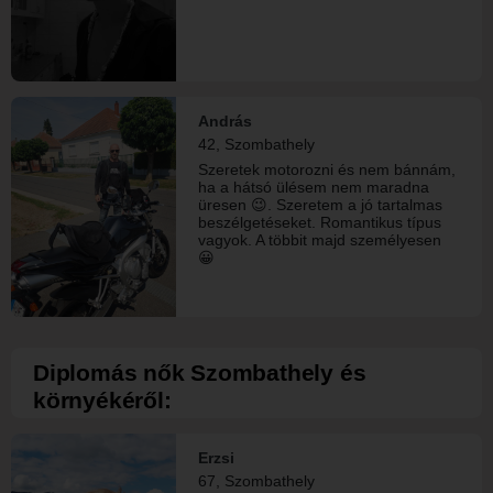
András
42, Szombathely
Szeretek motorozni és nem bánnám,
ha a hátsó ülésem nem maradna
üresen 😉. Szeretem a jó tartalmas
beszélgetéseket. Romantikus típus
vagyok. A többit majd személyesen
😀
Diplomás nők Szombathely és
környékéről:
Erzsi
67, Szombathely