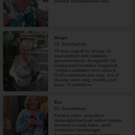
jelenleg Szombathelyen élek
Margit
79, Szombathely
76 éves vagyok és özvegy. Jó
kapcsolatban élek családos
gyermekeimmel, de egyedűl. Ha
megkeresel bővebben magamról.
"Utóljára valakiben hinni volna jó.
Örűlni valaminek ami szép, ami jó"
Mosolyt venni még, mielőtt a bolt
bezár.70 alattiak ne
keressenek.Uriemberek
megkeresését várom először.
Éva
66, Szombathely
Fiatalos,vidám, empatikus
tárdaságkedvelőnek vallom magam,
keresem a másik felem, akitől
mindössze őszinteséget,
becsületességet, tiszta érzelmeket