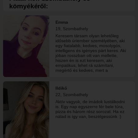
környékéről:
Emma
19, Szombathely
Keresem társam olyan lehetőleg
idősebb úriember személyében, aki
egy fiatalabb, kedves, mosolygós,
intelligens és igényes párt keres. Aki
jóban rosszban ott van mellette,
hiszen én is ezt keresem, aki
empatikus, lehet rá számítani,
megértő és kedves, mert a
szeretetnél és a tiszteletnél nagyobb
érték nincs. Felkeltettem az
érdeklődésed írj bátran, puszi Emma
Ildikó
:)
22, Szombathely
Aktív vagyok, de imádok lustálkodni
is. Egy nap egyszerre fér bele túra,
pizza és három rész sorozat. Ha ez
nálad is így van, beszélgessünk :)