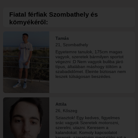
kölcsönös tisztelet és a bizalom, mert
szerintem ezek nélkül nem lehet
igazán jó kapcsolatot építeni. Nem
Fiatal férfiak Szombathely és
keresek tökéletes embert, hiszen én
környékéről:
sem vagyok az...Inkább valakit, aki
önmaga, akivel lehet beszélgetni
bármiről, együtt fejlődni, és aki nem
fél kimutatni az érzéseit. Hiszek
Tamás
abban, hogy egy jó kapcsolat
21, Szombathely
barátsággal kezdődik, és idővel
valami igazán különlegessé válhat.
Egyetemre tanulok, 175cm magas
Ha úgy érzed, hogy lenne miről
vagyok, szeretek bármilyen sportot
beszélgetnünk, vagy egyszerűen
végezni :D Nem vagyok buliba járó
csak felkeltettem az érdeklődésedet,
típus, általában máshogy töltöm a
ne habozz írni...Ki tudja, lehet, hogy
szabadidőmet. Eleinte biztosan nem
egy üzenettel kezdődik valami szép.
leszek túlságosan beszédes.
:)
Attila
26, Kőszeg
Sziasztok! Egy kedves, figyelmes
srác vagyok Szeretek motorozni,
szerelni, utazni. Keresem a
kalandokat. Komoly kapcsolatot
keresek, szeretném megtalálni azt a