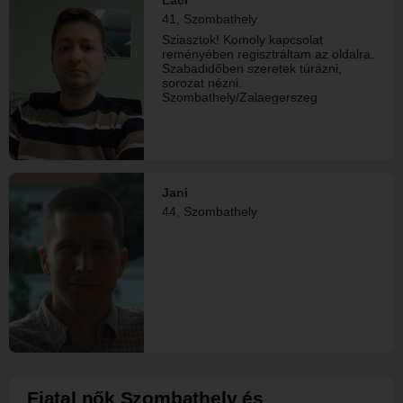
az alap. Szeretnék hasonló vagy
41, Szombathely
részben hasonló tulajdonságokkal
rendelkező hölgy mellett hosszú
Sziasztok! Komoly kapcsolat
távon érzelmileg elköteleződni -
reményében regisztráltam az oldalra.
vágyom rá.
Szabadidőben szeretek túrázni,
sorozat nézni.
Szombathely/Zalaegerszeg
Jani
44, Szombathely
Fiatal nők Szombathely és