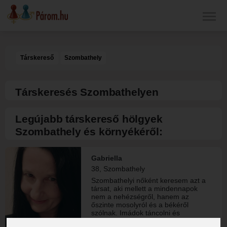
Társkereső
Szombathely
Társkeresés Szombathelyen
Legújabb társkereső hölgyek
Szombathely és környékéről:
Gabriella
38, Szombathely
Szombathelyi nőként keresem azt a
társat, aki mellett a mindennapok
nem a nehézségről, hanem az
őszinte mosolyról és a békéről
szólnak. Imádok táncolni és
kirándulni. Romantikus alkat vagyok.