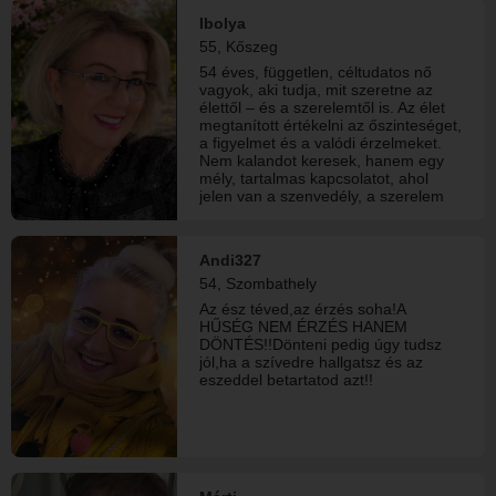
Ibolya
55, Kőszeg
54 éves, független, céltudatos nő
vagyok, aki tudja, mit szeretne az
élettől – és a szerelemtől is. Az élet
megtanított értékelni az őszinteséget,
a figyelmet és a valódi érzelmeket.
Nem kalandot keresek, hanem egy
mély, tartalmas kapcsolatot, ahol
jelen van a szenvedély, a szerelem
és a kölcsönös megértés. Hiszek
abban, hogy két ember egymás
mellett lehet igazán önmaga,
Andi327
miközben együtt még többé válnak.
54, Szombathely
Fontos számomra az őszinte
kommunikáció, az egymás iránti
Az ész téved,az érzés soha!A
tisztelet és az, hogy legyen kivel
HŰSÉG NEM ÉRZÉS HANEM
megosztani az élet apró és nagy
DÖNTÉS!!Dönteni pedig úgy tudsz
pillanatait. Ha te is komoly
jól,ha a szívedre hallgatsz és az
kapcsolatot keresel, és nem félsz az
eszeddel betartatod azt!!
érzelmektől, örülök, ha megismerjük
egymást.