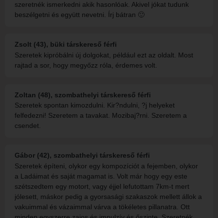
szeretnék ismerkedni akik hasonlóak. Akivel jókat tudunk
beszélgetni és együtt nevetni. Írj bátran 🙂
Zsolt (43), büki társkereső férfi
Szeretek kipróbálni új dolgokat, például ezt az oldalt. Most
rajtad a sor, hogy megyőzz róla, érdemes volt.
Zoltan (48), szombathelyi társkereső férfi
Szeretek spontan kimozdulni. Kir?ndulni, ?j helyeket
felfedezni! Szeretem a tavakat. Mozibaj?rni. Szeretem a
csendet.
Gábor (42), szombathelyi társkereső férfi
Szeretek építeni, olykor egy kompozíciót a fejemben, olykor
a Ladáimat és saját magamat is. Volt már hogy egy este
szétszedtem egy motort, vagy éjjel lefutottam 7km-t mert
jólesett, máskor pedig a gyorsasági szakaszok mellett állok a
vakuimmal és vázaimmal várva a tökéletes pillanatra. Ott
minden egyszerre zajos és impulzív és őszinte. Szeretnék