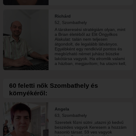
Richárd
52, Szombathely
A társkeresési stratégiám olyan, mint
a Brian életéből az Elit Öngyilkos
Alakulat: talán nem teljesen
átgondolt, de legalább látványos.
Egyébként egy rendkívül pontos és
megbízható német juhász büszke
lakótársa vagyok. Ha elromlik valami
a házban, megjavítom; ha utazni kell,
pakolok. Keresem azt a hölgyet, aki
hozzám hasonlóan úgy gondolja,
hogy az élet túl rövid ahhoz, hogy
unalmas bemutatkozásokat
60 feletti nők Szombathely és
olvassunk. Egyelőre nem vagyok
környékéről:
előfizető, így nem látom azt sem ki
jelölt kedvencnek, ezért arra
szeretnék biztatni mindenkit aki úgy
érzi, hogy írjon rám. Beszélgessünk,
Angela
ismerkedjünk. Aki a spanyol inkvizíció
63, Szombathely
tagja, az kérem, ne tegye.. Arra nem
számítok. Ahogy senki sem. :)
Szeretek főzni sütni ,utazni jó kedvű
beszédes vagyok Keresem a hozzám
hasonló társat. 59 ves vagyok