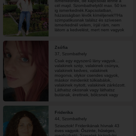
ismerkednék, de kapcsolat lenne a
cél majd. Szombathelytől max. 50 km
ig ismerkednék.Kapcsolatban,
házasságban lévők kíméljenek!!!Ha
szimpatikusnak találsz és szívesen
ismerkednél velem, írjál rám, nem
látom a kedvelést, mert nem vagyok
előfizető.
Zsófia
37, Szombathely
Csak egy egyszerű lány vagyok...
valakinek szép, valakinek csúnya,
valakinek kedves, valakinek
mogorva, olykor csendes vagyok,
máskor mindenkit túlkiabálok,
valakinek nyitott, valakinek zárkózott.
Láthatsz okosnak vagy láthatsz
butának, érettnek, bölcsnek vagy
gyerekesnek, furcsának. Jelenthetek
bármit az életedben, mégis ugyanaz
maradok: Egy lány, aki élt, remélt,
Friderika
olykor félt, de mindig csak álmodott.
44, Szombathely
Akit szeretek.., sose bántanám,
mellettük állok...velük vagyok.. és
Sziasztok! Friderikának hívnak 43
leszek. :)
éves vagyok. Őszinte, hűséges,
megbízható. Szeretek kirándulni,