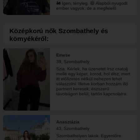
🚂 Igen, tényleg. 😄 Alapból nyugodt
ember vagyok, de a megfelelő
társaság mellett hamar előjön a
hülyülős oldalam is. 😊 Ha Te is
inkább a nyugodtabb, valódi dolgokat
szereted, mint a felesleges drámát,
Középkorú nők Szombathely és
akkor szerintem jól kijönnénk. 🙂
környékéről:
Emese
39, Szombathely
Szia. Kérlek, ha üzenetet írsz csatolj
mellé egy képet, korod, hol élsz, mert
itt előfizetés nélkül nehezen lehet
válaszolni. Illetve korban hozzám illő
partnert keresek, észszerű
távolságon belül, tartós kapcsolatra.
Anasztázia
43, Szombathely
Szombathelyen lakok. Egyenlőre