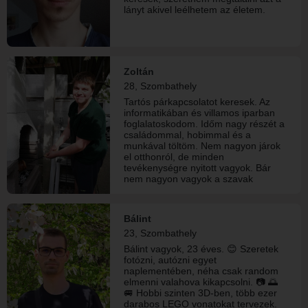
lányt akivel leélhetem az életem.
Zoltán
28, Szombathely
Tartós párkapcsolatot keresek. Az
informatikában és villamos iparban
foglalatoskodom. Időm nagy részét a
családommal, hobimmal és a
munkával töltöm. Nem nagyon járok
el otthonról, de minden
tevékenységre nyitott vagyok. Bár
nem nagyon vagyok a szavak
embere, de mindenre nyitott vagyok.
Bálint
23, Szombathely
Bálint vagyok, 23 éves. 😊 Szeretek
fotózni, autózni egyet
naplementében, néha csak random
elmenni valahova kikapcsolni. 📷 🌅
🚐 Hobbi szinten 3D-ben, több ezer
darabos LEGO vonatokat tervezek.