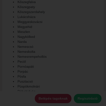
Kőszegfalva
Kőszegpaty
Kőszegszerdahely
Lukácsháza
Meggyeskovácsi
Megyehid
Meszlen
Nagykölked
Narda
Nemescsó
Nemeskolta
Nemesrempehollós
Pecöl
Pornóapáti
Porpác
Pósfa
Pusztacsó
Püspökmolnári
Rábahidvég
Rábatöttös
Belépés tagoknak
Regisztráció
Rádóckölked