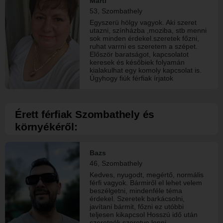
Márti
53, Szombathely
Egyszerü hölgy vagyok. Aki szeret
utazni, színházba ,moziba, stb menni
sok minden érdekel.szeretek főzni,
ruhat varrni es szeretem a szépet.
Először baratságot, kapcsolatot
keresek és későbiek folyamán
kialakulhat egy komoly kapcsolat is.
Úgyhogy fiúk férfiak írjatok
ismerkedjünk.
Érett férfiak Szombathely és
környékéről:
Bazs
46, Szombathely
Kedves, nyugodt, megértő, normális
férfi vagyok. Bármiről el lehet velem
beszélgetni, mindenféle téma
érdekel. Szeretek barkácsolni,
javítani bármit, főzni ez utóbbi
teljesen kikapcsol Hosszú idő után
szeretnék szeretve lenni.