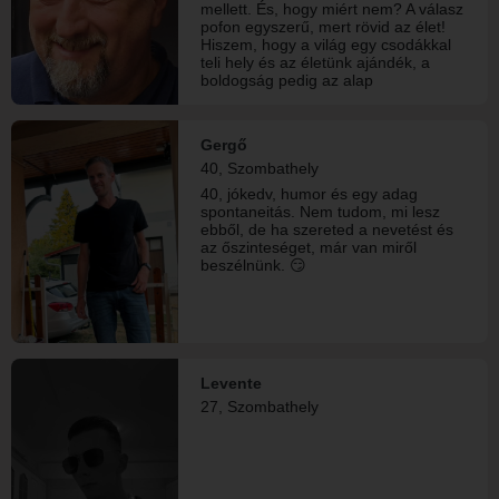
mellett. És, hogy miért nem? A válasz
pofon egyszerű, mert rövid az élet!
Hiszem, hogy a világ egy csodákkal
teli hely és az életünk ajándék, a
boldogság pedig az alap
természetünk, amely
mindannyiunknak megadatott...
Gergő
40, Szombathely
40, jókedv, humor és egy adag
spontaneitás. Nem tudom, mi lesz
ebből, de ha szereted a nevetést és
az őszinteséget, már van miről
beszélnünk. 😏
Levente
27, Szombathely