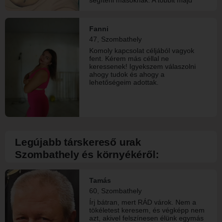
később meg tudod 🙂
Fanni
47, Szombathely
Komoly kapcsolat céljából vagyok
fent. Kérem más céllal ne
keressenek! Igyekszem válaszolni
ahogy tudok és ahogy a
lehetőségeim adottak.
Legújabb társkereső urak
Szombathely és környékéről:
Tamás
60, Szombathely
Írj bátran, mert RÁD várok. Nem a
tökéletest keresem, és végképp nem
azt, akivel felszínesen élünk egymás