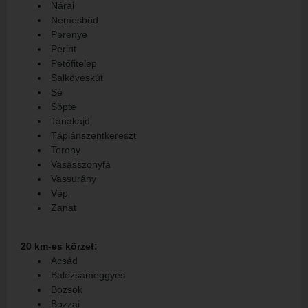
Nárai
Nemesbőd
Perenye
Perint
Petőfitelep
Salköveskút
Sé
Söpte
Tanakajd
Táplánszentkereszt
Torony
Vasasszonyfa
Vassurány
Vép
Zanat
20 km-es körzet:
Acsád
Balozsameggyes
Bozsok
Bozzai