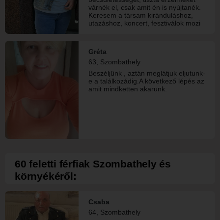
várnék el, csak amit én is nyújtanék.
Keresem a társam kiránduláshoz,
utazáshoz, koncert, fesztiválok mozi
látogatáshoz. Szeretem a tengert,
napfényt, wellnest, a zenét sok fajta
műfajban, jelenleg a romantikus
Gréta
filmzenék a kedvenc, de ez mindig
63, Szombathely
változik. Ugyanakkor otthonülős
program is bejön, kettesben,
Beszéljünk , aztán meglátjuk eljutunk-
főzőcskézős, filmnézős, egy pohár
e a találkozádig.A következő lépés az
ital, romantikus filmnézős esték.
amit mindketten akarunk.
Bármilyen program legyen az, a
lényeg együtt egy társsal ha
megtaláljuk a közös hullámhosszt.
60 feletti férfiak Szombathely és
környékéről:
Csaba
64, Szombathely