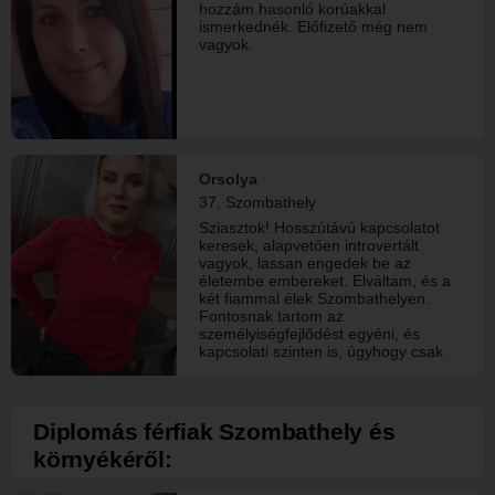
hozzám hasonló korúakkal
ismerkednék. Előfizető még nem
vagyok.
Orsolya
37, Szombathely
Sziasztok! Hosszútávú kapcsolatot
keresek, alapvetően introvertált
vagyok, lassan engedek be az
életembe embereket. Elváltam, és a
két fiammal élek Szombathelyen.
Fontosnak tartom az
személyiségfejlődést egyéni, és
kapcsolati szinten is, úgyhogy csak
az keressen akinek van igénye és
bátorsága a közös fejlődéshez.
Szeretem, és becsülöm az
őszinteséget, egyenességet, ki nem
Diplomás férfiak Szombathely és
állhatom a játszmákat, és a
környékéről:
hazugságokat, illetve a
féltékenykedés is kizáró ok nálam,
vagyis nem megyek bele ilyen