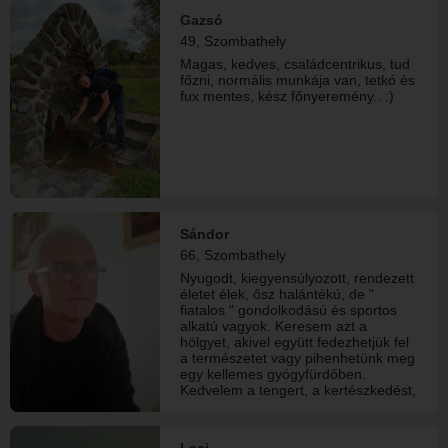
kapcsolatba, vagy megszakítom.
Gazsó
Rutinos sporthorgászok kerüljenek,
49, Szombathely
és azok is akik egy személyben
szeretnének bejárónőt, titkárnőt,
Magas, kedves, családcentrikus, tud
háztartási robotot. Szeretek sétálni,
főzni, normális munkája van, tetkó és
kirándulni, hintázni, színházba járni.
fux mentes, kész főnyeremény.. :)
Szeretek szakrális helyeket
felkeresni. Érdeklődöm az ezotéria, a
pszichológia, és még sok minden
más iránt. Szerintem ennyi elég is
elrettentésnek, de ha akad mégis
vállalkozó szellemű ember, akkor itt
az oldalon megkereshet :-)
Sándor
66, Szombathely
Nyugodt, kiegyensúlyozott, rendezett
életet élek, ősz halántékú, de "
fiatalos " gondolkodású és sportos
alkatú vagyok. Keresem azt a
hölgyet, akivel együtt fedezhetjük fel
a természetet vagy pihenhetünk meg
egy kellemes gyógyfürdőben.
Kedvelem a tengert, a kertészkedést,
a zenét és a rendszeres gyaloglást.
Tartós, komoly kapcsolatot keresek,
ahol a nyugalom és a megbecsülés
Laci