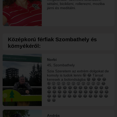
sétálni, biciklizni, rollerezni, moziba
járni és meditálni.
Középkorú férfiak Szombathely és
környékéről:
Norbi
45, Szombathely
Szia Szeretem az extrém dolgokat de
komoly is tudok lenni 🤪 😂 Társat
keresek a bolondságba 😁 😂 😂 😂
🤪 😜 😜 😜 😜 😜 😜 😜 😜 😜 😜 😂
😂 😂 😂 😂 😂 😂 😂 😂 😂 😂 😂 😂
😂 😂 😂 😂 😂 😂 😂 😂 😂 😂 😂 😂
😂 😂 😁 😁 😂 😂 😂 😂 😂 😂 😂 😂
😁 😁
András