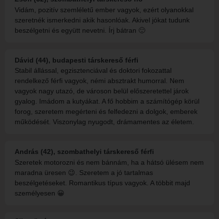
Vidám, pozitív szemléletű ember vagyok, ezért olyanokkal
szeretnék ismerkedni akik hasonlóak. Akivel jókat tudunk
beszélgetni és együtt nevetni. Írj bátran 🙂
Dávid (44), budapesti társkereső férfi
Stabil állással, egzisztenciával és doktori fokozattal
rendelkező férfi vagyok, némi absztrakt humorral. Nem
vagyok nagy utazó, de városon belül előszeretettel járok
gyalog. Imádom a kutyákat. A fő hobbim a számítógép körül
forog, szeretem megérteni és felfedezni a dolgok, emberek
működését. Viszonylag nyugodt, drámamentes az életem.
András (42), szombathelyi társkereső férfi
Szeretek motorozni és nem bánnám, ha a hátsó ülésem nem
maradna üresen 😉. Szeretem a jó tartalmas
beszélgetéseket. Romantikus típus vagyok. A többit majd
személyesen 😀