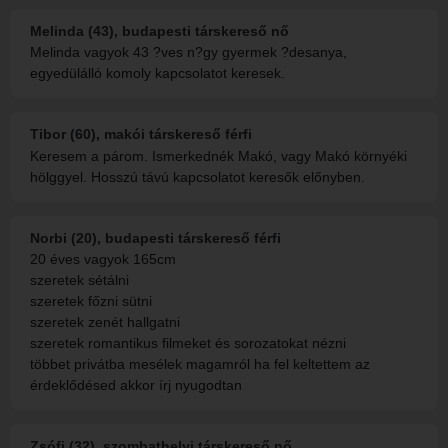
Melinda (43), budapesti társkereső nő
Melinda vagyok 43 ?ves n?gy gyermek ?desanya,
egyedülálló komoly kapcsolatot keresek.
Tibor (60), makói társkereső férfi
Keresem a párom. Ismerkednék Makó, vagy Makó környéki
hölggyel. Hosszú távú kapcsolatot keresők előnyben.
Norbi (20), budapesti társkereső férfi
20 éves vagyok 165cm
szeretek sétálni
szeretek főzni sütni
szeretek zenét hallgatni
szeretek romantikus filmeket és sorozatokat nézni
többet privátba mesélek magamról ha fel keltettem az
érdeklődésed akkor írj nyugodtan
Zsófi (32), szombathelyi társkereső nő