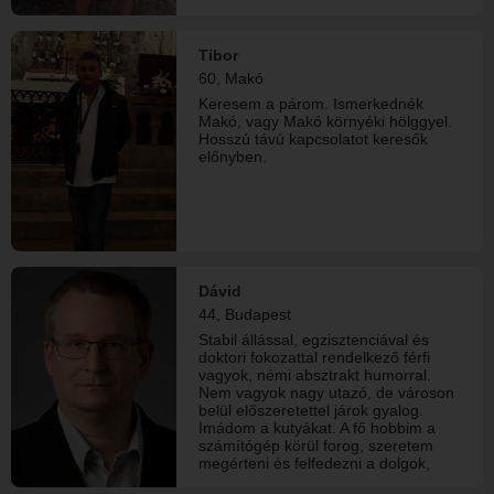
Tibor
60, Makó
Keresem a párom. Ismerkednék
Makó, vagy Makó környéki hölggyel.
Hosszú távú kapcsolatot keresők
előnyben.
Dávid
44, Budapest
Stabil állással, egzisztenciával és
doktori fokozattal rendelkező férfi
vagyok, némi absztrakt humorral.
Nem vagyok nagy utazó, de városon
belül előszeretettel járok gyalog.
Imádom a kutyákat. A fő hobbim a
számítógép körül forog, szeretem
megérteni és felfedezni a dolgok,
emberek működését. Viszonylag