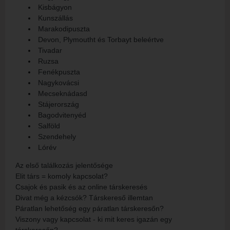
Kisbágyon
Kunszállás
Marakodipuszta
Devon, Plymoutht és Torbayt beleértve
Tivadar
Ruzsa
Fenékpuszta
Nagykovácsi
Mecseknádasd
Stájerország
Bagodvitenyéd
Salföld
Szendehely
Lórév
Az első találkozás jelentősége
Elit társ = komoly kapcsolat?
Csajok és pasik és az online társkeresés
Divat még a kézcsók? Társkereső illemtan
Páratlan lehetőség egy páratlan társkeresőn?
Viszony vagy kapcsolat - ki mit keres igazán egy