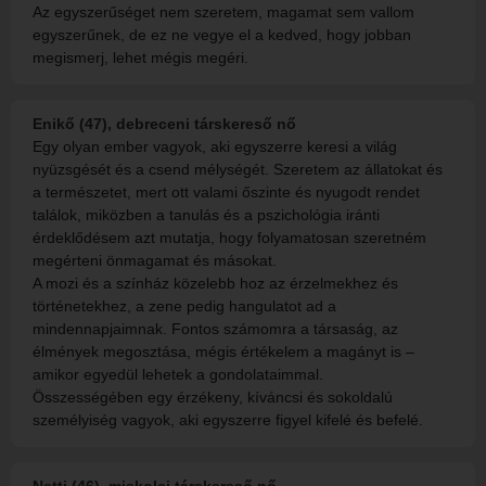
Az egyszerűséget nem szeretem, magamat sem vallom
egyszerűnek, de ez ne vegye el a kedved, hogy jobban
megismerj, lehet mégis megéri.
Enikő (47), debreceni társkereső nő
Egy olyan ember vagyok, aki egyszerre keresi a világ
nyüzsgését és a csend mélységét. Szeretem az állatokat és
a természetet, mert ott valami őszinte és nyugodt rendet
találok, miközben a tanulás és a pszichológia iránti
érdeklődésem azt mutatja, hogy folyamatosan szeretném
megérteni önmagamat és másokat.
A mozi és a színház közelebb hoz az érzelmekhez és
történetekhez, a zene pedig hangulatot ad a
mindennapjaimnak. Fontos számomra a társaság, az
élmények megosztása, mégis értékelem a magányt is –
amikor egyedül lehetek a gondolataimmal.
Összességében egy érzékeny, kíváncsi és sokoldalú
személyiség vagyok, aki egyszerre figyel kifelé és befelé.