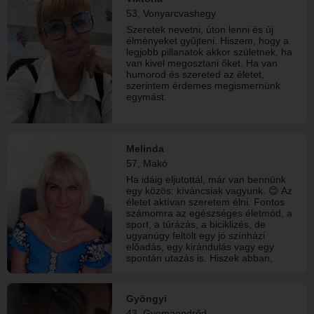
53, Vonyarcvashegy
Szeretek nevetni, úton lenni és új
élményeket gyűjteni. Hiszem, hogy a
legjobb pillanatok akkor születnek, ha
van kivel megosztani őket. Ha van
humorod és szereted az életet,
szerintem érdemes megismernünk
egymást.
Melinda
57, Makó
Ha idáig eljutottál, már van bennünk
egy közös: kíváncsiak vagyunk. 😊 Az
életet aktívan szeretem élni. Fontos
számomra az egészséges életmód, a
sport, a túrázás, a biciklizés, de
ugyanúgy feltölt egy jó színházi
előadás, egy kirándulás vagy egy
spontán utazás is. Hiszek abban,
hogy a legjobb élmények akkor
születnek, ha van kivel megosztani
őket. Nem kalandot keresek, hanem
Gyöngyi
egy olyan társat, akinek komolyak a
43, Gyomaendrőd
szándékai, sportos, korban hozzám