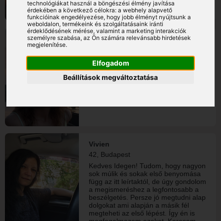
technológiákat használ a böngészési élmény javítása
érdekében a következő célokra:
a webhely alapvető
funkcióinak engedélyezése
,
hogy jobb élményt nyújtsunk a
weboldalon
,
termékeink és szolgáltatásaink iránti
érdeklődésének mérése, valamint a marketing interakciók
személyre szabása
,
az Ön számára relevánsabb hirdetések
Márta
megjelenítése
.
40, Hódmezővásárhely
Nehezen nyíló típus vagyok. Van két
Elfogadom
gyerekem, heti váltásban vannak
velem. Szeretek kertészkedni,
Beállítások megváltoztatása
sétálni, biciklizni. Őszinte embernek
tartom magam!
Vivien
42, Budapest
Kedves Idegen! Tudom, hogy nagyon
sok múlik és sokak első benyomása
függ az itt leírtaktól, de úgy gondolom
a megismeréshez a legfontosabb a
beszélgetés. Persze jó megtudni alap
dolgokat ami alapján a másik fél
megteheti az első lépést. Így én is
megfogalmazom ezeket. Keresem