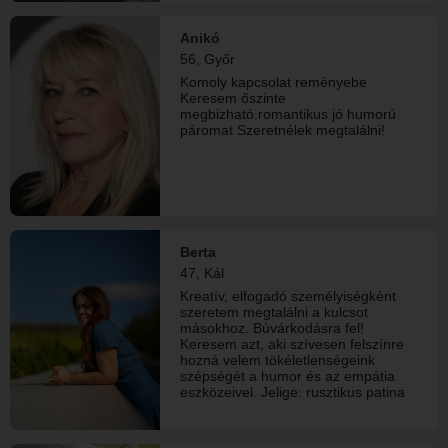
Anikó
56, Győr
Komoly kapcsolat reményebe
Keresem őszinte
megbizható.romantikus jó humorú
páromat Szeretnélek megtalálni!
Berta
47, Kál
Kreatív, elfogadó személyiségként
szeretem megtalálni a kulcsot
másokhoz. Búvárkodásra fel!
Keresem azt, aki szívesen felszínre
hozná velem tökéletlenségeink
szépségét a humor és az empátia
eszközeivel. Jelige: rusztikus patina