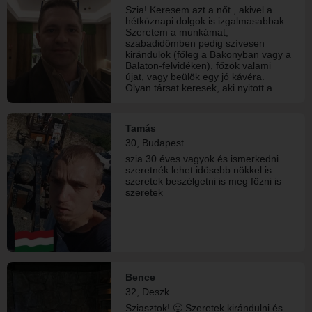
Szia! Keresem azt a nőt , akivel a
hétköznapi dolgok is izgalmasabbak.
Szeretem a munkámat,
szabadidőmben pedig szívesen
kirándulok (főleg a Bakonyban vagy a
Balaton-felvidéken), főzök valami
újat, vagy beülök egy jó kávéra.
Olyan társat keresek, aki nyitott a
világra, szeret beszélgetni, és hosszú
távban gondolkodik. Ha Te is úgy
gondolod, hogy a személyes
Tamás
találkozó többet ér ezer üzenetnél, írj
30, Budapest
bátran!”
szia 30 éves vagyok és ismerkedni
szeretnék lehet idösebb nökkel is
szeretek beszélgetni is meg fözni is
szeretek
Bence
32, Deszk
Sziasztok! 🙂 Szeretek kirándulni és