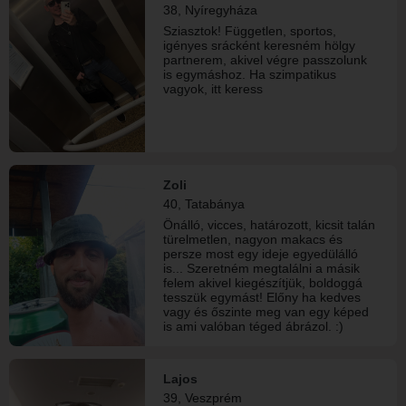
38, Nyíregyháza
Sziasztok! Független, sportos,
igényes srácként keresném hölgy
partnerem, akivel végre passzolunk
is egymáshoz. Ha szimpatikus
vagyok, itt keress
Zoli
40, Tatabánya
Önálló, vicces, határozott, kicsit talán
türelmetlen, nagyon makacs és
persze most egy ideje egyedülálló
is... Szeretném megtalálni a másik
felem akivel kiegészítjük, boldoggá
tesszük egymást! Előny ha kedves
vagy és őszinte meg van egy képed
is ami valóban téged ábrázol. :)
Lajos
39, Veszprém