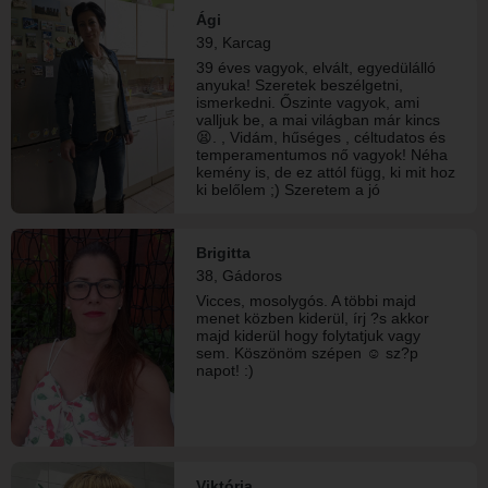
Ági
39, Karcag
39 éves vagyok, elvált, egyedülálló
anyuka! Szeretek beszélgetni,
ismerkedni. Őszinte vagyok, ami
valljuk be, a mai világban már kincs
😫. , Vidám, hűséges , céltudatos és
temperamentumos nő vagyok! Néha
kemény is, de ez attól függ, ki mit hoz
ki belőlem ;) Szeretem a jó
társaságot, a vidám embereket! Nem
pótapát keresek a gyerekeimnek ,
mert ugyebár sokan megijjednek a
Brigitta
gyerekes anyukáktól.... csupán olyan
38, Gádoros
társat, aki megbecsül.. :) üdv 😉
Vicces, mosolygós. A többi majd
menet közben kiderül, írj ?s akkor
majd kiderül hogy folytatjuk vagy
sem. Köszönöm szépen ☺ sz?p
napot! :)
Viktória