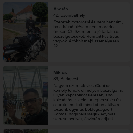
nyugodt, drámamentes az életem.
András
42, Szombathely
Szeretek motorozni és nem bánnám,
ha a hátsó ülésem nem maradna
üresen 😉. Szeretem a jó tartalmas
beszélgetéseket. Romantikus típus
vagyok. A többit majd személyesen
😀
Miklos
39, Budapest
Nagyon szeretek viccelődni és
komoly témákról mélyen beszélgetni.
Olyan kapcsolatot keresek, ahol
kölcsönös tisztelet, megbecsülés és
szeretet mellett mindketten aktívan
teszünk egymás boldogságáért.
Fontos, hogy felismerjük egymás
szeretetnyelvét, őszintén adjunk
magunkból, figyeljünk egymásra
jóban-rosszban, és türelemmel,
megértéssel forduljunk a másik felé.