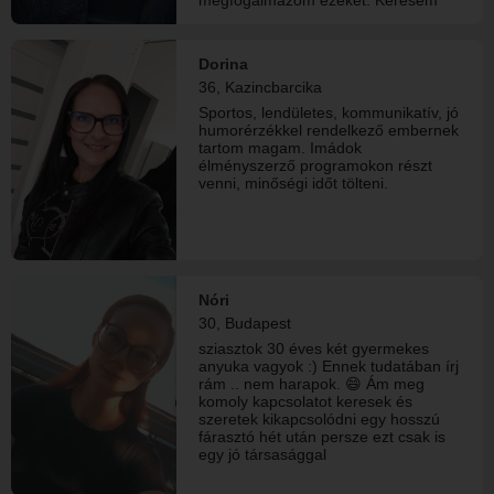
azt a Férfit akinek a kapcsolat szó azt
jelenti, jelen lenni, tenni, adni és
megteremteni az együtt töltött időt.
Dorina
Építeni és ápolni egy kapcsolatot.
36, Kazincbarcika
Idővel akár tervezni és megadni a
valódi kapcsolat értékeit. Számomra
Sportos, lendületes, kommunikatív, jó
a legfontosabb az őszinteség,
humorérzékkel rendelkező embernek
bizalom, kommunikáció. Magamról
tartom magam. Imádok
pedig elárulom, szeretek utazni,
élményszerző programokon részt
vezetni, a nyarat, vizet, vízpartot.
venni, minőségi időt tölteni.
Szeretem a természetet, és mindent
helyet amit érdemes felfedezni
szépségéért. Szívesen megyek
moziba, akár múzeumba vagy egy
hangulatos kávézóba is. Olykor ha
kell egy kis lazítás, szívesen
biliárdozok, dartsozok. Akár egy
Nóri
zenés helyen egy koktél mellett.
30, Budapest
Normál gondolkodású, életvidám de
sziasztok 30 éves két gyermekes
józan gondolkodású Nőnek tartom
anyuka vagyok :) Ennek tudatában írj
magam.
rám .. nem harapok. 😄 Ám meg
komoly kapcsolatot keresek és
szeretek kikapcsolódni egy hosszú
fárasztó hét után persze ezt csak is
egy jó társasággal