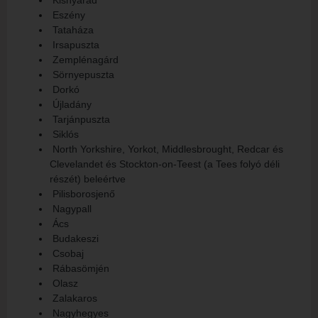
Kisnyárád
Eszény
Tataháza
Irsapuszta
Zemplénagárd
Sörnyepuszta
Dorkó
Újladány
Tarjánpuszta
Siklós
North Yorkshire, Yorkot, Middlesbrought, Redcar és
Clevelandet és Stockton-on-Teest (a Tees folyó déli
részét) beleértve
Pilisborosjenő
Nagypall
Ács
Budakeszi
Csobaj
Rábasömjén
Olasz
Zalakaros
Nagyhegyes