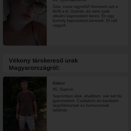
illik, és nem riad meg attól, hogy egy
Szia ,rossz egyedül! Keresem azt a
kapcsolatért érdemes tenni is.
férfit a ki ,őszinte ,és nem csak
Szeretem az intelligens humort,
alkalmi kapcsolatot keres. Én egy
tudok nevetni magamon, és
komoly kapcsolatot,keresek. El vált
értékelem az őszinteséget. Hiszem,
vagyok
hogy a hasonló értékrendű emberek
könnyebben találnak egymásra –
mert hasonló valóban hasonlót vonz.
Ha szerinted egy jó beszélgetés
többet ér száz sablonos üzenetnél,
és szívesebben töltenéd a hétvégét
egy túraösvényen vagy egy
Vékony társkereső urak
színházban, mint a kanapén
unatkozva, akkor írj. Lehet, hogy épp
Magyarországról:
egymást keressük. 😉
Gábor
45, Sopron
Sopronban élek, elválltam, van két fiú
gyermekem. Családom és barátaim
segítőkésznek és humorosnak
találnak.