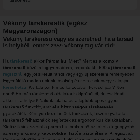
társkeresőn?
Vékony társkeresők (egész
Magyarországon)
Vékony társkereső vagy és szeretnéd, ha a társad
is helybéli lenne? 2359 vékony tag vár rád!
Ha
társkereső
akkor
Párom.hu
! Miért? Mert ez a
komoly
társkereső
bővül a leggyorsabban, naponta kb. 500
új társkereső
regisztrál
egy jól sikerült
randi
vagy egy új
szerelem
reményében.
Egyedülálló módon nálunk távolság és nem csak megye alapján
kereshetsz
! Kis falu pár km-es körzetében keresel párt? Nem
gond! Ha más társkereső oldalakat is kipróbáltál, de csalódtál,
akkor itt a helyed! Nálunk találhatod a legtöbb új és egyedi
társkereső funkciót, amivel a
biztonságos társkeresés
gyerekjáték. Könnyen kezelhetőek funkcióink, hiszen gyakorlott
társkereső felhasználók segítettek az ergonomikus kialakításban.
Statisztikáink szerint a parom.hu társkereső az, ahol a legnagyobb
az esély a
komoly kapcsolatra
,
tartós pártalálásra
! A regisztrált
társkeresők 60%-a 2 hónapon belül részese lesz egy randinak és