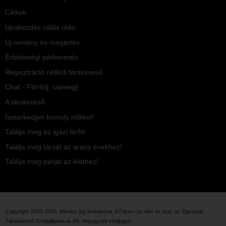
Cikkek
Újrakezdés válás után
Új remény és megértés
Értelmiségi párkeresés
Regisztráció nélküli társkereső
Chat - Flörtölj, csevegj!
A társkereső
Ismerkedjen komoly nőkkel!
Találja meg az igazi férfit!
Találja meg társát az arany évekhez!
Találja meg párját az élethez!
Copyright 2003-2026. Minden jog fenntartva. A Párom.hu név és logo az
Egyesült
Társkereső Szolgáltatások Kft.
bejegyzett védjegye.