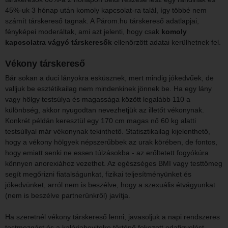
45%-uk 3 hónap után komoly kapcsolat-ra talál, így többé nem
számít társkereső tagnak. A Párom.hu társkereső adatlapjai,
fényképei moderáltak, ami azt jelenti, hogy csak
komoly
kapcsolatra vágyó társkeresők
ellenőrzött adatai kerülhetnek fel.
Vékony társkereső
Bár sokan a duci lányokra esküsznek, mert mindig jókedvűek, de
valljuk be esztétikailag nem mindenkinek jönnek be. Ha egy lány
vagy hölgy testsúlya és magassága között legalább 110 a
különbség, akkor nyugodtan nevezhetjük az illetőt vékonynak.
Konkrét példán keresztül egy 170 cm magas nő 60 kg alatti
testsúllyal már vékonynak tekinthető. Statisztikailag kijelenthető,
hogy a vékony hölgyek népszerűbbek az urak körében, de fontos,
hogy emiatt senki ne essen túlzásokba - az erőltetett fogyókúra
könnyen anorexiához vezethet. Az egészséges BMI vagy testtömeg
segít megőrizni fiatalságunkat, fizikai teljesítményünket és
jókedvünket, arról nem is beszélve, hogy a szexuális étvágyunkat
(nem is beszélve partnerünkről) javítja.
Ha szeretnél vékony társkereső lenni, javasoljuk a napi rendszeres
testmozgást és a kalóriabevitelre történő fokozott odafigyelést.