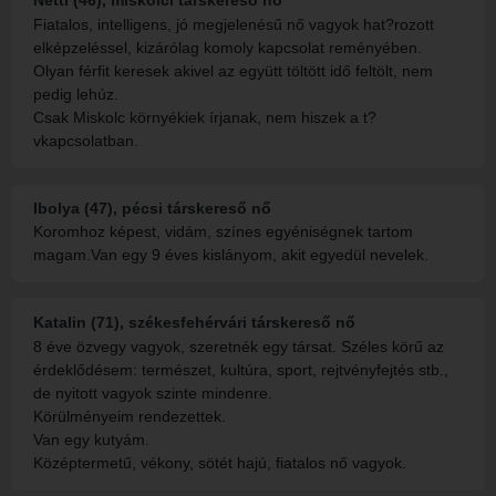
Netti (46), miskolci társkereső nő
Fiatalos, intelligens, jó megjelenésű nő vagyok hat?rozott
elképzeléssel, kizárólag komoly kapcsolat reményében.
Olyan férfit keresek akivel az együtt töltött idő feltölt, nem
pedig lehúz.
Csak Miskolc környékiek írjanak, nem hiszek a t?
vkapcsolatban.
Ibolya (47), pécsi társkereső nő
Koromhoz képest, vidám, színes egyéniségnek tartom
magam.Van egy 9 éves kislányom, akit egyedül nevelek.
Katalin (71), székesfehérvári társkereső nő
8 éve özvegy vagyok, szeretnék egy társat. Széles körű az
érdeklődésem: természet, kultúra, sport, rejtvényfejtés stb.,
de nyitott vagyok szinte mindenre.
Körülményeim rendezettek.
Van egy kutyám.
Középtermetű, vékony, sötét hajú, fiatalos nő vagyok.