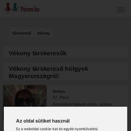
Társkereső
Vékony
Vékony társkeresők
Vékony társkereső hölgyek
Magyarországról:
Ibolya
47, Pécs
Koromhoz képest,vidám, színes
egyéniségnek tartom magam.Van
egy 9 éves kislányom,akit egyedül
nevelek.
Az oldal sütiket használ
Ez a weboldal cookie-kat és egyéb nyomkövetési