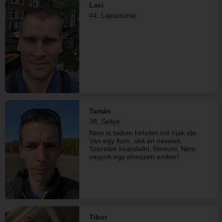
Laci
Jól bánok a gyerekekkel. Több
44, Lajosmizse
sikeres vállalkozással a hátam
mögött nem hiszem, hogy a
páromnak anyagi gondjai lennének
mellettem, de az értelmetlen
pazarlást nem szeretem. Szeretek
vendégeket fogadni, grillezni. Alkoholt
csak nagyon ritkán fogyasztok.
Fontos, hogy a párom nekem akarjon
szép lenni, ne mások figyelmét
keresse. A közös idő számomra
nagyon fontos. Számomra nagyon
fontos az intimitás, az ölelések, az
érintések és a közelség.
Tamás
38, Sellye
Nem is tudom hirtelen mit írjak ide.
Van egy fiam, akit én nevelek.
Szeretek kirándulni, filmezni. Nem
vagyok egy elveszett ember!
Tibor