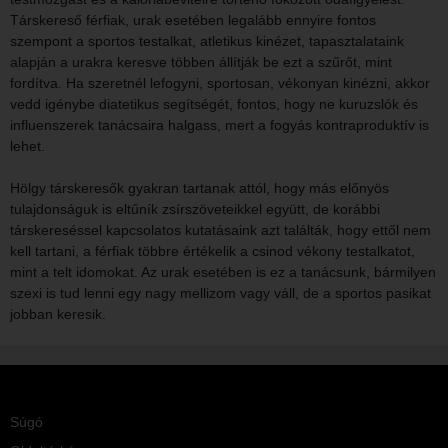
Társkereső férfiak, urak esetében legalább ennyire fontos
szempont a sportos testalkat, atletikus kinézet, tapasztalataink
alapján a urakra keresve többen állítják be ezt a szűrőt, mint
fordítva. Ha szeretnél lefogyni, sportosan, vékonyan kinézni, akkor
vedd igénybe diatetikus segítségét, fontos, hogy ne kuruzslók és
influenszerek tanácsaira halgass, mert a fogyás kontraproduktív is
lehet.
Hölgy társkeresők gyakran tartanak attól, hogy más előnyös
tulajdonságuk is eltűník zsírszöveteikkel együtt, de korábbi
társkereséssel kapcsolatos kutatásaink azt találták, hogy ettől nem
kell tartani, a férfiak többre értékelik a csinod vékony testalkatot,
mint a telt idomokat. Az urak esetében is ez a tanácsunk, bármilyen
szexi is tud lenni egy nagy mellizom vagy váll, de a sportos pasikat
jobban keresik.
Súgó