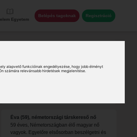
Belépés tagoknak
Regisztráció
relem Egyetem
ely alapvető funkcióinak engedélyezése
,
hogy jobb élményt
Ön számára relevánsabb hirdetések megjelenítése
.
Pár társkereső bemutatkozása:
Éva (59), németországi társkereső nő
59 éves, Németországban élő magyar nő
vagyok. Egyelőre elsősorban beszélgetni és