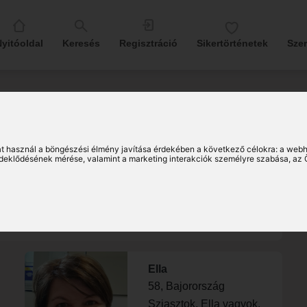
yitóoldal
Keresés
Regisztráció
Sikertörténetek
Sze
t használ a böngészési élmény javítása érdekében a következő célokra:
a webh
érdeklődésének mérése, valamint a marketing interakciók személyre szabása
,
az 
émetország és környékéről:
Ella
58, Bajorország
Sziasztok, Ella vagyok,