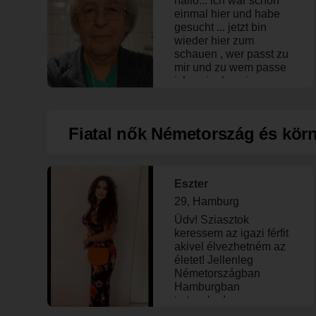
hallo... ich war schon
bohém, humoros,
minden elveszik." Ruta
einmal hier und habe
önismeretezésre
Sepetys
gesucht ... jetzt bin
nyitott, kommunikatív,
wieder hier zum
ápolt, kívül-belül
schauen , wer passt zu
rendezett Férfit
mir und zu wem passe
keresek!
ich... single sein
bedeutet nicht "
alleinsein" nein es
bedeutet man sucht
Fiatal nők Németország és körn
nach qualität und nicht
irgend etwas ....
Magyarul is beszélek –
hibákkal, és egyszerű,
Eszter
társalgási nyelvet
használok a tökéletes
29, Hamburg
nyelvtan helyett, a
Üdv! Sziasztok
nyelvet évek alatt,
keressem az igazi férfit
kizárólag beszéd útján
akivel élvezhetném az
tanultam meg.
életet! Jellenleg
Németországban
Hamburgban
tartoszkodom