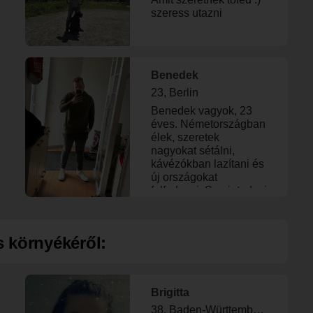
szeress utazni
Benedek
23, Berlin
Benedek vagyok, 23
éves. Németországban
élek, szeretek
nagyokat sétálni,
kávézókban lazítani és
új országokat
felfedezni. Szerinted mi
a legjobb úticél idén?
Írd meg, és
megbeszéljük egy
 környékéről:
kávé mellett! � 🇩 🇪
🇭 🇺
Brigitta
38, Baden-Württemberg