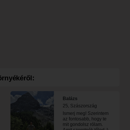
örnyékéről:
Balázs
25, Szászország
Ismerj meg! Szerintem
az fontosabb, hogy te
mit gondolsz rólam.
Amit szeretnék tőled :)