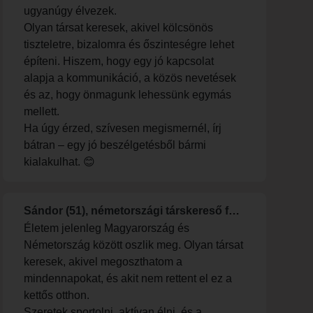
ugyanúgy élvezek.
Olyan társat keresek, akivel kölcsönös
tiszteletre, bizalomra és őszinteségre lehet
építeni. Hiszem, hogy egy jó kapcsolat
alapja a kommunikáció, a közös nevetések
és az, hogy önmagunk lehessünk egymás
mellett.
Ha úgy érzed, szívesen megismernél, írj
bátran – egy jó beszélgetésből bármi
kialakulhat. 😊
Sándor (51), németországi társkereső férfi
Életem jelenleg Magyarország és
Németország között oszlik meg. Olyan társat
keresek, akivel megoszthatom a
mindennapokat, és akit nem rettent el ez a
kettős otthon.
​Szeretek sportolni, aktívan élni, és a