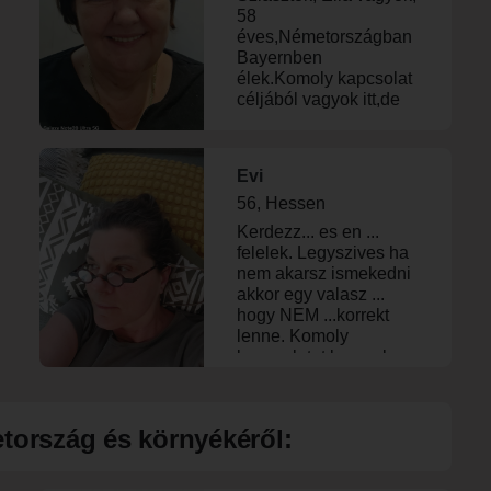
58
éves,Németországban
Bayernben
élek.Komoly kapcsolat
céljából vagyok itt,de
van egy csavar,nem
keresek senkit,azt
akarom hogy TE találj
Evi
rám!
56, Hessen
Kerdezz... es en ...
felelek. Legyszives ha
nem akarsz ismekedni
akkor egy valasz ...
hogy NEM ...korrekt
lenne. Komoly
kapcsolatot keresek.
Rövid irogatas utan ...
szemelyes beszelgetes
letrehozasara
tország és környékéről:
törekszem mindenfele
hatso gondolatok
nelkül. Nem kell a