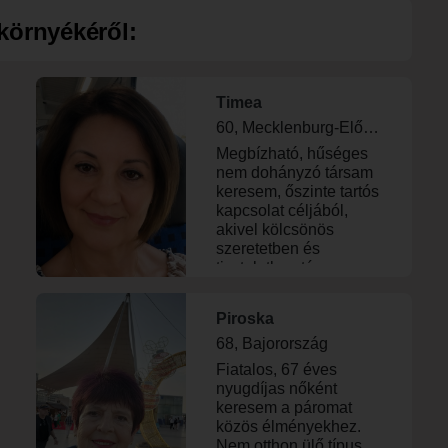
filmeket és a tartalmas
hangulatú
beszélgetéseket. Ha Te
környékéről:
összejöveteleket
is hasonló
beállítottságú ember
vagy,ismerkedjünk
meg!
Timea
60, Mecklenburg-Elő-Pomeránia
Megbízható, hűséges
nem dohányzó társam
keresem, őszinte tartós
kapcsolat céljából,
akivel kölcsönös
szeretetben és
tiszteletben társam
lenne az élet minden
területén. Nem vagyok
Piroska
előfizető.
68, Bajorország
Fiatalos, 67 éves
nyugdíjas nőként
keresem a páromat
közös élményekhez.
Nem otthon ülő típus