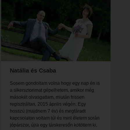
Natália és Csaba
Sosem gondoltam volna hogy egy nap én is
a sikersztorimat gépelhetem, amikor még
másokét olvasgattam, miután frissen
regisztráltan, 2015 április végén. Egy
hosszú (majdnem 7 év) és megfáradt
kapcsolaton voltam túl és mint életem során
jópárszor, újra egy társkeresőn kötöttem ki,