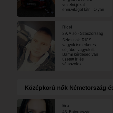
vezetni,jókat
enni,világot látni. Olyan
ember vagyok akivel
mindent meglehet
beszélni. Olyan nőt
Ricsi
keresek akivel boldog
lehetek,komoly
29, Alsó - Szászország
kapcsolat
Sziasztok. RICSI
szempontból.
vagyok ismerkeres
céljábol vagyok itt.
Barmi kérdésed van
üzetett irj és
válaszolok!
Középkorú nők Németország és
Era
43, Bajorország