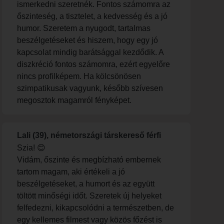
ismerkedni szeretnék. Fontos számomra az
őszinteség, a tisztelet, a kedvesség és a jó
humor. Szeretem a nyugodt, tartalmas
beszélgetéseket és hiszem, hogy egy jó
kapcsolat mindig barátsággal kezdődik. A
diszkréció fontos számomra, ezért egyelőre
nincs profilképem. Ha kölcsönösen
szimpatikusak vagyunk, később szívesen
megosztok magamról fényképet.
Lali (39), németországi társkereső férfi
Szia! 😊
Vidám, őszinte és megbízható embernek
tartom magam, aki értékeli a jó
beszélgetéseket, a humort és az együtt
töltött minőségi időt. Szeretek új helyeket
felfedezni, kikapcsolódni a természetben, de
egy kellemes filmest vagy közös főzést is