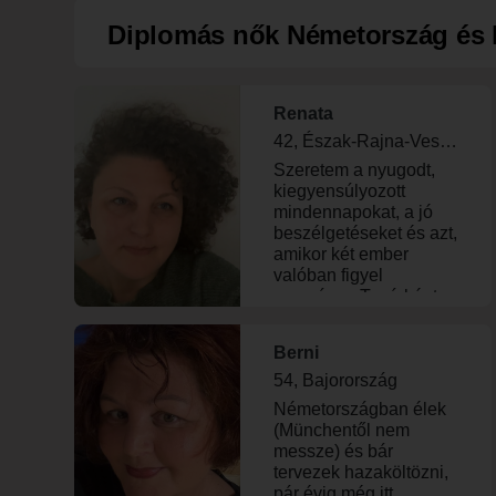
jártasságom a
programozás
Diplomás nők Németország és 
világában. Jelenleg
németországban
dolgozom
villanyszerelőként.
Renata
Motoros oktatáson
42, Észak-Rajna-Vesztfália
veszek részt. Célom a
Szeretem a nyugodt,
mozgás szabadság
kiegyensúlyozott
megszerzése után,
mindennapokat, a jó
nyelvtanulás és karrier
beszélgetéseket és azt,
újrakezdés.
amikor két ember
valóban figyel
egymásra. Tanárként
dolgozom
Németországban, és
Berni
fontos számomra az
intelligencia, a humor
54, Bajorország
és az őszinte
Németországban élek
kommunikáció. Az
(Münchentől nem
életem része egy
messze) és bár
különleges, szerethető
tervezek hazaköltözni,
kis zsivány is —
pár évig még itt