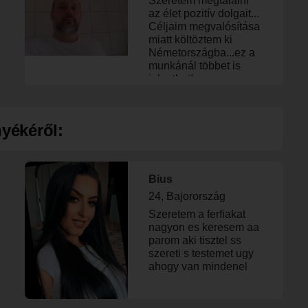
Szeretem megtalálni
remélem sikerül.
az élet pozitív dolgait...
Céljaim megvalósítása
miatt költöztem ki
Németországba...ez a
munkánál többet is
jelenthet!
yékéről:
Bius
24, Bajorország
Szeretem a ferfiakat
nagyon es keresem aa
parom aki tisztel ss
szereti s testemet ugy
ahogy van mindenel