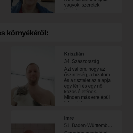
vagyok, szeretek
táncolni,utazni,
kirándulni, nagyokat
sétálni a természetben.
A kulturális élet is
s környékéről:
fontos része a
mindennapjaimnak.
Szimfonikus koncertek,
operaelőadások
Krisztián
rendszeres látogatója
vagyok . Ha Te is egy
34, Szászország
vidám, aktív , az élet
Azt vallom, hogy az
szépségeit értékelő
őszinteség, a bizalom
társat keresel, várom
és a tisztelet az alapja
leveled.
egy férfi és egy nő
közös életének.
Minden más erre épül
fel, ezért számomra
ezek megléte
létfontosságú. A célom,
Imre
hogy találjak egy társat
akivel családot
51, Baden-Württemberg
alapíthatok, ami