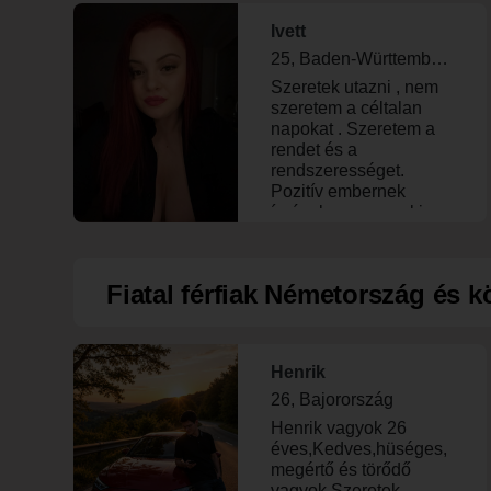
Ivett
25, Baden-Württemberg
Szeretek utazni , nem
szeretem a céltalan
napokat . Szeretem a
rendet és a
rendszerességet.
Pozitív embernek
írnám le magam aki
nagyon szeretek
nevetni és szórakozni .
Fiatal férfiak Németország és k
Henrik
26, Bajorország
Henrik vagyok 26
éves,Kedves,hüséges,
megértő és törődő
vagyok.Szeretek