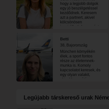
hogy a legjobb dolgok
egy jó beszélgetéssel
kezdődnek. Keresem
azt a partnert, akivel
kölcsönösen
inspirálhatjuk egymást,
aki nyitott a világra, és
akivel a komoly
Betti
beszélgetések mellett
rengeteget lehet
38, Bajorország
nevetni is. Ha te is egy
München környékén
őszinte, humoros és
élek, a sport fontos
intelligens társat
része az életemnek-
keresel, akivel lépésről
munka is. Komoly
lépésre építhető valami
kapcsolatot keresek, és
szép, akkor örömmel
egy olyan valakit,
megismernélek!
akivel hosszútávra
tudnék tervezni és
megosztani a
napjainkat+támogatjuk
Legújabb társkereső urak Néme
egymást az élet
minden területén.