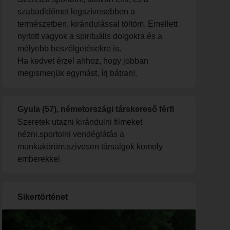
szabadidőmet legszívesebben a
természetben, kirándulással töltöm. Emellett
nyitott vagyok a spirituális dolgokra és a
mélyebb beszélgetésekre is.
​Ha kedvet érzel ahhoz, hogy jobban
megismerjük egymást, írj bátran!.
Gyula (57), németországi társkereső férfi
Szeretek utazni kirándulni filmeket
nézni.sportolni vendéglátás a
munkaköröm.szivesen társalgok komoly
emberekkel
Sikertörténet