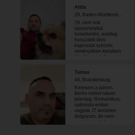
Attila
29, Baden-Württemberg
29, nem sok
tapasztalattal.
Ismerkedés, esetleg
hosszabb távú
kapcsolat szerzés
reményében kerültem
ide. Kapcsolatban
olyas valakit keresek,
akiben a nőt látom, és
Tamas
szellemileg partnert
találok. Szeretem a
46, Brandenburg
fantazikat, jó
Keresem a párom.
kapcsolatot ápolok
Berlin mellet lakom
szerepjátékos
jelenleg. Romantikus,
körökben. Van egy
optimista ember
befejezettlen főiskolai
vagyok. IT területen
képzésem a Szegedi
dolgozom, de nem
Programtervező
vagyok geek :)
informatika szakán,
illetve 4 év