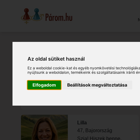
N
Társkereső
Németország
Az oldal sütiket használ
Ez a weboldal cookie-kat és egyéb nyomkövetési technológiáka
nyújtsunk a weboldalon
,
termékeink és szolgáltatásaink iránti 
Társkeresés Németország
Elfogadom
Beállítások megváltoztatása
Legújabb társkereső hölgyek N
Lilla
47, Bajorország
Szia! Hiszek benne,