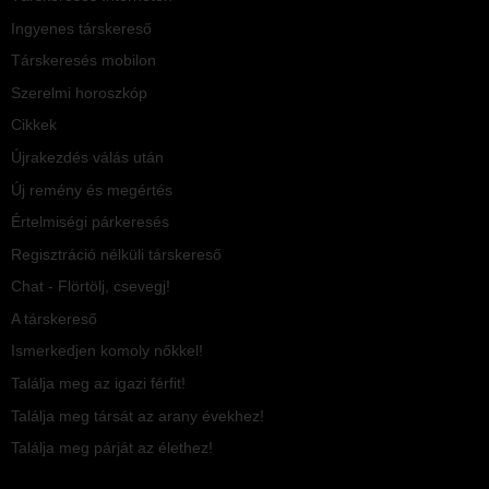
Ingyenes társkereső
Társkeresés mobilon
Szerelmi horoszkóp
Cikkek
Újrakezdés válás után
Új remény és megértés
Értelmiségi párkeresés
Regisztráció nélküli társkereső
Chat - Flörtölj, csevegj!
A társkereső
Ismerkedjen komoly nőkkel!
Találja meg az igazi férfit!
Találja meg társát az arany évekhez!
Találja meg párját az élethez!