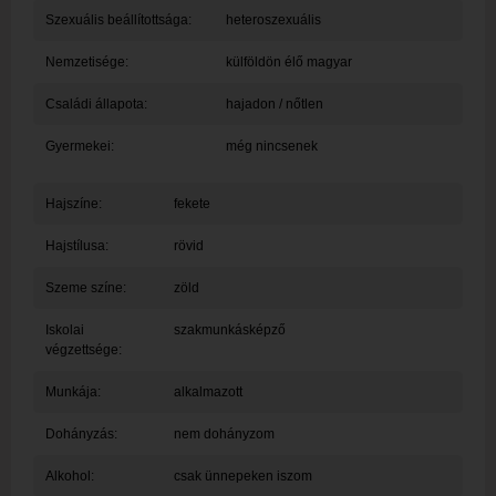
Szexuális beállítottsága:
heteroszexuális
Nemzetisége:
külföldön élő magyar
Családi állapota:
hajadon / nőtlen
Gyermekei:
még nincsenek
Hajszíne:
fekete
Hajstílusa:
rövid
Szeme színe:
zöld
Iskolai
szakmunkásképző
végzettsége:
Munkája:
alkalmazott
Dohányzás:
nem dohányzom
Alkohol:
csak ünnepeken iszom