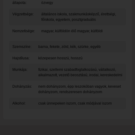
állapota:
özvegy
Végzettsége:
általános iskola, szakmunkásképző, érettségi,
főiskola, egyetem, posztgraduális
Nemzetisége:
magyar, külföldön élő magyar, külföldi
Szemszíne:
barna, fekete, zöld, kék, szürke, egyéb
Hajstílusa:
közepesen hosszú, hosszú
Munkája:
fizikai, szellemi szabadfoglalkozású, vállalkozó,
alkalmazott, vezető beosztású, irodai, kereskedelmi
Dohányzás:
nem dohányzom, épp leszokóban vagyok, keveset
dohányzom, rendszeresen dohányzom
Alkohol:
csak ünnepeken iszom, csak módjával iszom