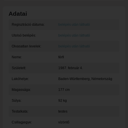
Adatai
Regisztráció dátuma:
belépés után látható
Utolsó belépés:
belépés után látható
Olvasatlan levelek:
belépés után látható
Neme:
férfi
Született:
1987. február 4.
Lakóhelye:
Baden-Württemberg
, Németország
Magassága:
177 cm
Súlya:
92 kg
Testalkata:
testes
Csillagjegye:
vízöntő