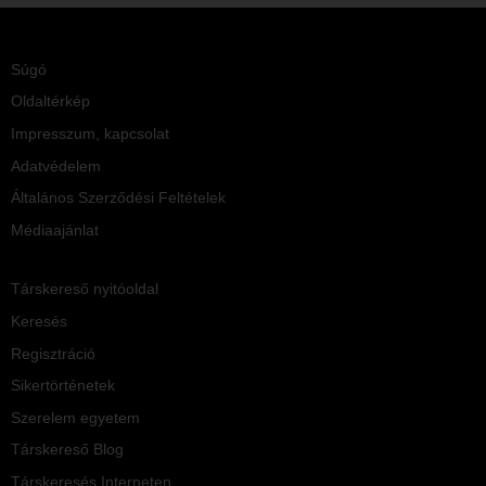
Súgó
Oldaltérkép
Impresszum, kapcsolat
Adatvédelem
Általános Szerződési Feltételek
Médiaajánlat
Társkereső nyitóoldal
Keresés
Regisztráció
Sikertörténetek
Szerelem egyetem
Társkereső Blog
Társkeresés Interneten