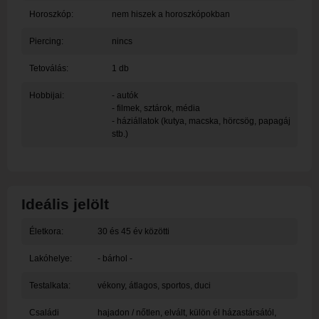
Horoszkóp:
nem hiszek a horoszkópokban
Piercing:
nincs
Tetoválás:
1 db
Hobbijai:
- autók
- filmek, sztárok, média
- háziállatok (kutya, macska, hörcsög, papagáj
stb.)
Ideális jelölt
Életkora:
30 és 45 év közötti
Lakóhelye:
- bárhol -
Testalkata:
vékony, átlagos, sportos, duci
Családi
hajadon / nőtlen, elvált, külön él házastársától,