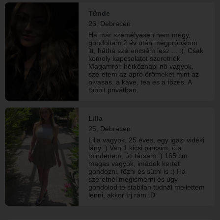
azt, akivel működik a kémia —
fejben, humorban és minden másban
Tünde
is. Bírom az extrém dolgokat, az új
26, Debrecen
élményeket, és nem ijedek meg attól
sem, ha valaki kicsit őrült… sőt. Ha
Ha már személyesen nem megy,
van önbizalmad, humorod és tudsz
gondoltam 2 év után megpróbálom
beszélgetni is, már előnyből indulsz.
itt, hátha szerencsém lesz ... :). Csak
A többit inkább személyesen. :P
komoly kapcsolatot szeretnék.
Magamról: hétköznapi nő vagyok,
szeretem az apró örömeket mint az
olvasás, a kávé, tea és a főzés. A
többit privátban.
Lilla
26, Debrecen
Lilla vagyok, 25 éves, egy igazi vidéki
lány :) Van 1 kicsi pincsim, ő a
mindenem, úti társam :) 165 cm
magas vagyok, imádok kertet
gondozni, főzni és sütni is :) Ha
szeretnél megismerni és úgy
gondolod te stabilan tudnál mellettem
lenni, akkor írj rám :D