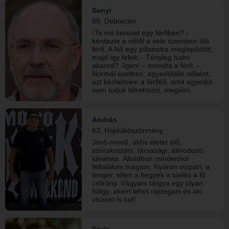
Sanyi
69, Debrecen
-Te mit keresel egy férfiben? -
kérdezte a nőtől a vele szemben ülő
férfi. A Nő egy pillanatra meglepődött,
majd így felelt: - Tényleg tudni
akarod? -Igen! – mondta a férfi. -
Normál esetben, egyedülálló nőként,
azt kérhetném a férfitől, amit egyedül
nem tudok létrehozni, megélni,
megteremteni. Nézd, felelősségteljes
felnőtt életet élek. Fizetem a
számlákat, háztartást vezetek,
András
bevásárolok,a gyerekeimet nevelem.
63, Hajdúböszörmény
Mindezt egy férfi segítsége nélkül.
Így jogosan kérdezhetném: Mit
Jövő-menő, aktív életet élő,
hozhatsz te az életembe? A férfi
szórakoztató, társasági, álmodozó,
ledermedt, az arcán látszott, hogy
idealista. Általában mindenhol
egyből a pénzre gondol. A nő
feltalálom magam. Nyáron vízpart, a
ráérezve erre, elébe ment: - Nem,
tenger, télen a hegyek a síelés a fő
nem a pénzre gondoltam, annál
célirány. Vágyam tárgya egy olyan
sokkal többre. Vágyom a férfira, aki
hölgy, akiért lehet rajongani és aki
életem minden területén a
viszont is tud!
tökéletességre ösztönöz. Akitől
megkaphatom az érzelmi
biztonságot. Aki nem csak a testemet
stimulálja, hanem a lelkemet és az
Ervin