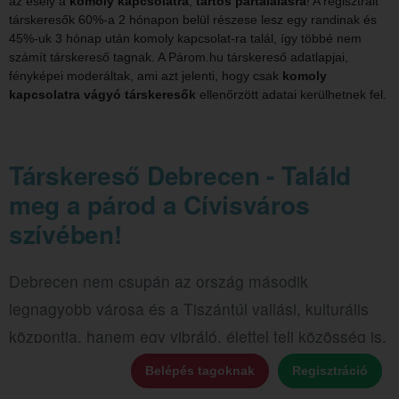
az esély a
komoly kapcsolatra
,
tartós pártalálásra
! A regisztrált
társkeresők 60%-a 2 hónapon belül részese lesz egy randinak és
45%-uk 3 hónap után komoly kapcsolat-ra talál, így többé nem
számít társkereső tagnak. A Párom.hu társkereső adatlapjai,
fényképei moderáltak, ami azt jelenti, hogy csak
komoly
kapcsolatra vágyó társkeresők
ellenőrzött adatai kerülhetnek fel.
Társkereső Debrecen - Találd
meg a párod a Cívisváros
szívében!
Debrecen nem csupán az ország második
legnagyobb városa és a Tiszántúl vallási, kulturális
központja, hanem egy vibráló, élettel teli közösség is,
ahol a hagyományok és a modern városi életforma
Belépés tagoknak
Regisztráció
különleges elegyet alkot. A
Párom.hu debreceni