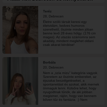
majd közös nyelvet.
Teréz
28, Debrecen
Életre szóló társát keresi egy
életvidám, kedves humoros
szerethető, őszinte minden jóban
benne levő 28 éves hölgy. (176 cm
magas). Az utazás számomra sem
akadály, mindent meglehet oldani
csak akarat kérdése!
Borbála
20, Debrecen
Nem a „szia mizu” kategória vagyok.
Szeretem az őszinte embereket, az
éjszakai beszélgetéseket, a
spontaneitást és azokat, akik mernek
önmaguk lenni. Külsőre lehet, hogy
nyugodtnak tűnök, de aki jobban
megismer, rájön, hogy van bennem
bőven tűz és fantázia. ;) Nem
játszmázni jöttem, hanem megtalálni