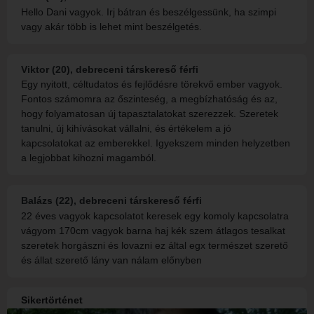
Hello Dani vagyok. Irj bátran és beszélgessünk, ha szimpi
vagy akár több is lehet mint beszélgetés.
Viktor (20), debreceni társkereső férfi
Egy nyitott, céltudatos és fejlődésre törekvő ember vagyok.
Fontos számomra az őszinteség, a megbízhatóság és az,
hogy folyamatosan új tapasztalatokat szerezzek. Szeretek
tanulni, új kihívásokat vállalni, és értékelem a jó
kapcsolatokat az emberekkel. Igyekszem minden helyzetben
a legjobbat kihozni magamból.
Balázs (22), debreceni társkereső férfi
22 éves vagyok kapcsolatot keresek egy komoly kapcsolatra
vágyom 170cm vagyok barna haj kék szem átlagos tesalkat
szeretek horgászni és lovazni ez által egx természet szerető
és állat szerető lány van nálam előnyben
Sikertörténet