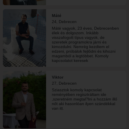
Máté
24, Debrecen
Máté vagyok, 23 éves, Debrecenben
élek és dolgozom. Inkább
visszafogott típus vagyok, de
szeretek programokra járni és
kimozdulni. Nemrég kezdtem el
edzeni, próbálok fejlődni és kihozni
magamból a legtöbbet. Komoly
kapcsolatot keresek
Viktor
27, Debrecen
Sziasztok komoly kapcsolat
reményében regisztráltam ide
,szeretném megtal?lni a hozzám illő
nőt aki hasonlóan ilyen szándékkal
van itt.