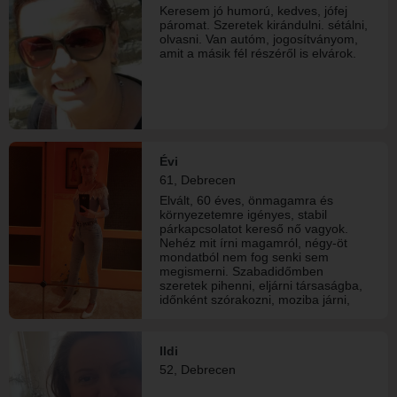
Keresem jó humorú, kedves, jófej
páromat. Szeretek kirándulni. sétálni,
olvasni. Van autóm, jogosítványom,
amit a másik fél részéről is elvárok.
Évi
61, Debrecen
Elvált, 60 éves, önmagamra és
környezetemre igényes, stabil
párkapcsolatot kereső nő vagyok.
Nehéz mit írni magamról, négy-öt
mondatból nem fog senki sem
megismerni. Szabadidőmben
szeretek pihenni, eljárni társaságba,
időnként szórakozni, moziba járni,
vagy csak egyszerűen sétálgatni,
kirándulni.
Ildi
52, Debrecen