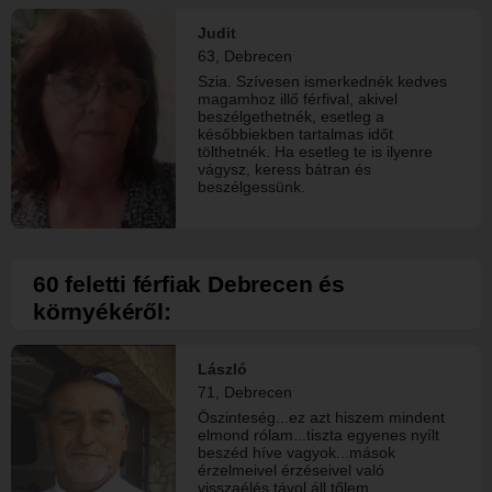
Judit
63, Debrecen
Szia. Szívesen ismerkednék kedves
magamhoz illő férfival, akivel
beszélgethetnék, esetleg a
későbbiekben tartalmas időt
tölthetnék. Ha esetleg te is ilyenre
vágysz, keress bátran és
beszélgessünk.
60 feletti férfiak Debrecen és
környékéről:
László
71, Debrecen
Öszinteség...ez azt hiszem mindent
elmond rólam...tiszta egyenes nyílt
beszéd híve vagyok...mások
érzelmeivel érzéseivel való
visszaélés távol áll tőlem...