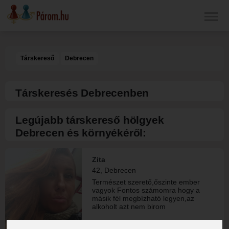
Társkereső
Debrecen
Társkeresés Debrecenben
Legújabb társkereső hölgyek
Debrecen és környékéről:
Zita
42, Debrecen
Természet szerető,őszinte ember
vagyok Fontos számomra hogy a
másik fél megbízható legyen,az
alkoholt azt nem birom