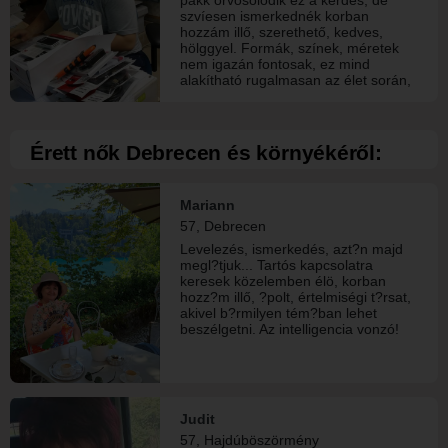
szvíesen ismerkednék korban
hozzám illő, szerethető, kedves,
hölggyel. Formák, színek, méretek
nem igazán fontosak, ez mind
alakítható rugalmasan az élet során,
ami sokkal érdekesebb számomra
azok a belső tulajdonságok és a
gondolkodásmód. Örülnék ha egy
hullámhosszon lennénk, többé
Érett nők Debrecen és környékéről:
kevésbé hasonló érdeklődési körrel
rendelkeznénk. Nem vágyom
világmegváltó dolgokra, egyszerűen
Mariann
egy kis érzelmi biztonságra és
kiegyensúlyozott életre egy társsal
57, Debrecen
akivel kiegészíthetjük, támogathatjuk
Levelezés, ismerkedés, azt?n majd
egymást akár egy életen át.
megl?tjuk... Tartós kapcsolatra
keresek közelemben élö, korban
hozz?m illő, ?polt, értelmiségi t?rsat,
akivel b?rmilyen tém?ban lehet
beszélgetni. Az intelligencia vonzó!
Judit
57, Hajdúböszörmény