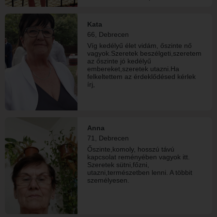
örömeit és bánatát.Én hiszek benne
hogy létezel aki engem keres,Én
pedig Téged.Belülről egy érző
Kata
szív,szeretetre vágyó Nő vagyok és
66, Debrecen
bízom benne hogy megtaláljuk
egymást ❤
Víg kedélyű élet vidám, őszinte nő
vagyok.Szeretek beszélgeti,szeretem
az őszinte jó kedélyű
embereket,szeretek utazni.Ha
felkeltettem az érdeklődésed kérlek
írj,
Anna
71, Debrecen
Őszinte,komoly, hosszú távú
kapcsolat reményében vagyok itt.
Szeretek sütni,főzni,
utazni,természetben lenni. A többit
személyesen.