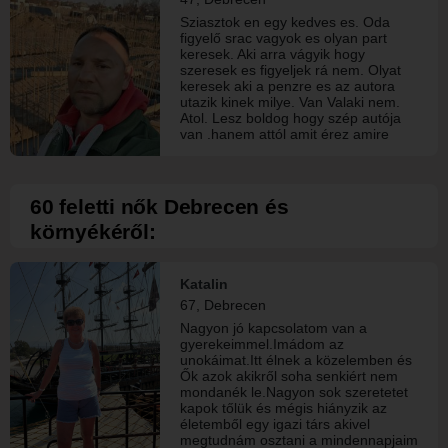
Sziasztok en egy kedves es. Oda
figyelő srac vagyok es olyan part
keresek. Aki arra vágyik hogy
szeresek es figyeljek rá nem. Olyat
keresek aki a penzre es az autora
utazik kinek milye. Van Valaki nem.
Atol. Lesz boldog hogy szép autója
van .hanem attól amit érez amire
vágyik
60 feletti nők Debrecen és
környékéről:
Katalin
67, Debrecen
Nagyon jó kapcsolatom van a
gyerekeimmel.Imádom az
unokáimat.Itt élnek a közelemben és
Ők azok akikről soha senkiért nem
mondanék le.Nagyon sok szeretetet
kapok tőlük és mégis hiányzik az
életemből egy igazi társ akivel
megtudnám osztani a mindennapjaim