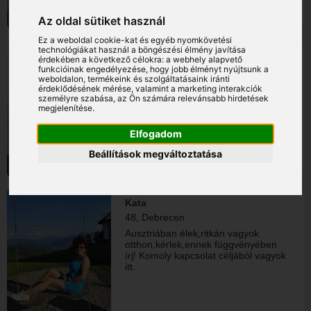
Az oldal sütiket használ
Ez a weboldal cookie-kat és egyéb nyomkövetési
technológiákat használ a böngészési élmény javítása
Kata
érdekében a következő célokra:
a webhely alapvető
62, Debrecen
funkcióinak engedélyezése
,
hogy jobb élményt nyújtsunk a
weboldalon
,
termékeink és szolgáltatásaink iránti
Én vagyok a házisárkány. 😀
érdeklődésének mérése, valamint a marketing interakciók
Életvidám,házias vagyok. Szeretek
személyre szabása
,
az Ön számára relevánsabb hirdetések
kirándulni, olvasni. Komoly
megjelenítése
.
kapcsolatban gondolkodom Kaland
nem érdekel.
Elfogadom
Beállítások megváltoztatása
Kata
48, Debrecen
Ausztriában élek,ritkán vagyok
otthon,kérlek,ennek függvényében
írj! Komoly kapcsolat céljából vagyok
itt.