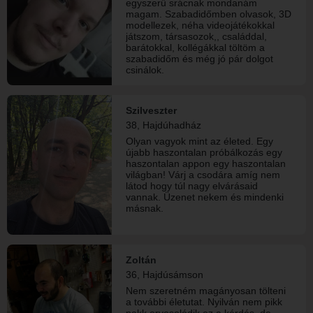
egyszerű srácnak mondanám
magam. Szabadidőmben olvasok, 3D
modellezek, néha videojátékokkal
játszom, társasozok,, családdal,
barátokkal, kollégákkal töltöm a
szabadidőm és még jó pár dolgot
csinálok.
Szilveszter
38, Hajdúhadház
Olyan vagyok mint az életed. Egy
újabb haszontalan próbálkozás egy
haszontalan appon egy haszontalan
világban! Várj a csodára amíg nem
látod hogy túl nagy elvárásaid
vannak. Üzenet nekem és mindenki
másnak.
Zoltán
36, Hajdúsámson
Nem szeretném magányosan tölteni
a további életutat. Nyilván nem pikk
pakk orvosolódik ez a kérdés, de