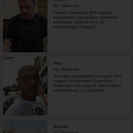
60, Debrecen
Kedves szerethető férfi vagyok,
hosszútávú kapcsolatot szeretnék
kialakitani, hasonló korú és
beállitottságú hölggyel.
Pipo
56, Debrecen
Normális,egyedülálló,monogám férfi
vagyok.Ismerkedem.Személyes
találkozás híve vagyok. Amennyiben
volna kedved, írj,válaszolok
Sziszko
47, Debrecen