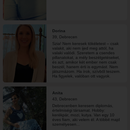
Dorina
39, Debrecen
Szia! Nem keresek tökéletest – csak
valakit, aki nem ijed meg attól, ha
valaki valódi. Szeretem a csendes
pillanatokat, a mély beszélgetéseket,
és azt, amikor két ember nem csak
beszél, hanem érti is egymást. Nem
játszmázom. Ha írok, szívből teszem.
Ha figyelek, valóban ott vagyok.
Hiszem, hogy a kapcsolódás nem a
szavak számán múlik, hanem azon,
hogy mit érzünk közben. Ha te is úgy
Anita
gondolod, hogy a legszebb dolgok
43, Debrecen
nem harsányak, hanem csendben
érkeznek – talán épp most olvasod
Debrecenben keresem diplomás,
azt a bemutatkozást, amiért ide jöttél.
értelmiségi társamat. Hobby:
kerékpár, mozi, kutya. Van egy 10
éves fiam, aki velem él. A többit majd
személyesen...