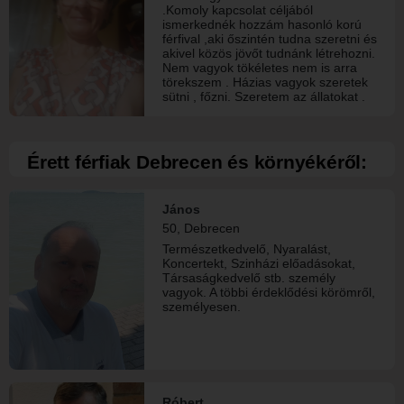
.Komoly kapcsolat céljából
ismerkednék hozzám hasonló korú
férfival ,aki őszintén tudna szeretni és
akivel közös jövőt tudnánk létrehozni.
Nem vagyok tökéletes nem is arra
törekszem . Házias vagyok szeretek
sütni , főzni. Szeretem az állatokat .
Anyagi körülményeim rendezettek .
Társra vágyok aki mellett megtalálom
az őszinte boldogságot
Érett férfiak Debrecen és környékéről:
János
50, Debrecen
Természetkedvelő, Nyaralást,
Koncertekt, Szinházi előadásokat,
Társaságkedvelő stb. személy
vagyok. A többi érdeklődési körömről,
személyesen.
Róbert