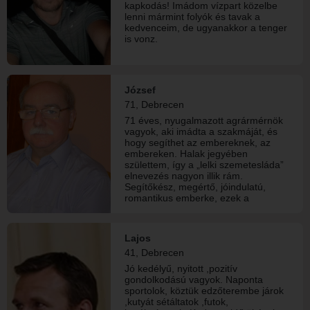
kapkodás! Imádom vízpart közelbe
lenni mármint folyók és tavak a
kedvenceim, de ugyanakkor a tenger
is vonz.
József
71, Debrecen
71 éves, nyugalmazott agrármérnök
vagyok, aki imádta a szakmáját, és
hogy segíthet az embereknek, az
embereken. Halak jegyében
születtem, így a „lelki szemetesláda”
elnevezés nagyon illik rám.
Segítőkész, megértő, jóindulatú,
romantikus emberke, ezek a
jellemzőim. Nincsenek elvárásaim.
Olyan hivatalos kifejezés. Annyit
szeretnék, amit egy Asszony szívből,
Lajos
lélekből adhat. Hangsúlyozom,
41, Debrecen
szeretnék.
Jó kedélyű, nyitott ,pozitív
gondolkodású vagyok. Naponta
sportolok, köztük edzőterembe járok
,kutyát sétáltatok ,futok,