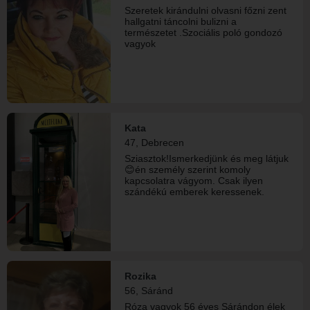
Szeretek kirándulni olvasni főzni zent
hallgatni táncolni bulizni a
természetet .Szociális poló gondozó
vagyok
Kata
47, Debrecen
Sziasztok!Ismerkedjünk és meg látjuk
😊én személy szerint komoly
kapcsolatra vágyom. Csak ilyen
szándékú emberek keressenek.
Rozika
56, Sáránd
Róza vagyok 56 éves Sárándon élek