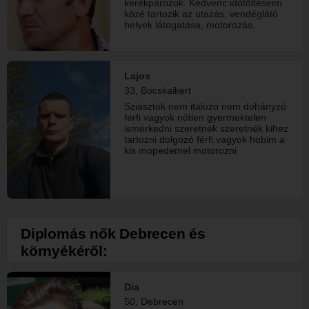
kerékpározok. Kedvenc időtöltéseim
közé tartozik az utazás, vendéglátó
helyek látogatása, motorozás.
Lajos
33, Bocskaikert
Sziasztok nem italozó nem dohányzó
férfi vagyok nőtlen gyermektelen
ismerkedni szeretnék szeretnék kihez
tartozni dolgozó férfi vagyok hobim a
kis mopedemel motorozni
Diplomás nők Debrecen és
környékéről:
Dia
50, Debrecen