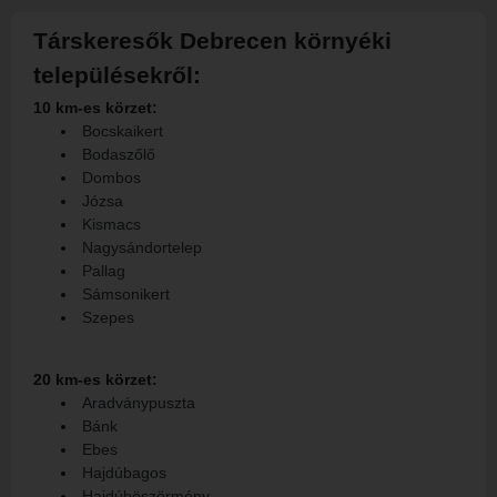
Társkeresők Debrecen környéki
településekről:
10 km-es körzet:
Bocskaikert
Bodaszőlő
Dombos
Józsa
Kismacs
Nagysándortelep
Pallag
Sámsonikert
Szepes
20 km-es körzet:
Aradványpuszta
Bánk
Ebes
Hajdúbagos
Hajdúböszörmény