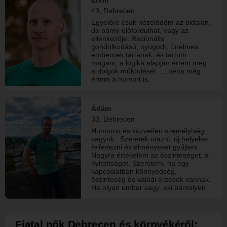
elmémet is. Arra az érzéki férfira, aki
49, Debrecen
megérti, min megyek keresztül
Egyelőre csak nézelődöm az oldalon,
nőként, de elég erős ahhoz, hogy
de bármi előfordulhat, vagy az
védelmezni,ápolni tudjon. Akarom a
ellenkezője. Racionális
férfit, akit tisztelni tudok, mert a
gondolkodású, nyugodt, türelmes
helyén van. Nem a tökéletest
embernek tartanak, és tartom
keresem, és végképp nem a
magam, a logika alapján értem meg
a dolgok működését ..., néha még
értem a humort is.
Ádám
33, Debrecen
Humoros és közvetlen személyiség
vagyok.. Szeretek utazni, új helyeket
felfedezni és élményeket gyűjteni.
Nagyra értékelem az őszinteséget, a
nyitottságot. Szeretem, ha egy
kapcsolatban könnyedség,
őszinteség és valódi érzések vannak.
Ha olyan ember vagy, aki bármilyen
témában képes párbeszédet folytatni,
a legváratlanabb pillanatban is
mosolyog, és nem fél megmutatni az
igazi oldaladat - biztosan találunk
Fiatal nők Debrecen és környékéről: