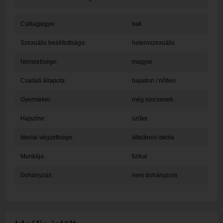
Csillagjegye:
bak
Szexuális beállítottsága:
heteroszexuális
Nemzetisége:
magyar
Családi állapota:
hajadon / nőtlen
Gyermekei:
még nincsenek
Hajszíne:
szőke
Iskolai végzettsége:
általános iskola
Munkája:
fizikai
Dohányzás:
nem dohányzom