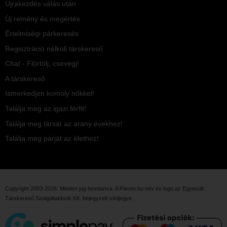
Újrakezdés válás után
Új remény és megértés
Értelmiségi párkeresés
Regisztráció nélküli társkereső
Chat - Flörtölj, csevegj!
A társkereső
Ismerkedjen komoly nőkkel!
Találja meg az igazi férfit!
Találja meg társát az arany évekhez!
Találja meg párját az élethez!
Copyright 2003-2026. Minden jog fenntartva. A Párom.hu név és logo az
Egyesült
Társkereső Szolgáltatások Kft.
bejegyzett védjegye.