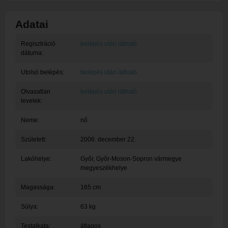
Adatai
Regisztráció
belépés után látható
dátuma:
Utolsó belépés:
belépés után látható
Olvasatlan
belépés után látható
levelek:
Neme:
nő
Született:
2006. december 22.
Lakóhelye:
Győr
, Győr-Moson-Sopron vármegye
megyeszékhelye
Magassága:
165 cm
Súlya:
63 kg
Testalkata:
átlagos