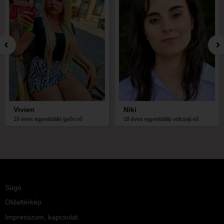
Vivien
Niki
19 éves egyedülálló győri nő
18 éves egyedülálló völcseji nő
Súgó
Oldaltérkép
Impresszum, kapcsolat