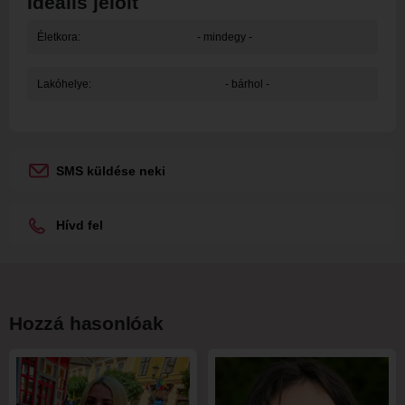
Ideális jelölt
Életkora:
- mindegy -
Lakóhelye:
- bárhol -
SMS küldése neki
Hívd fel
Hozzá hasonlóak