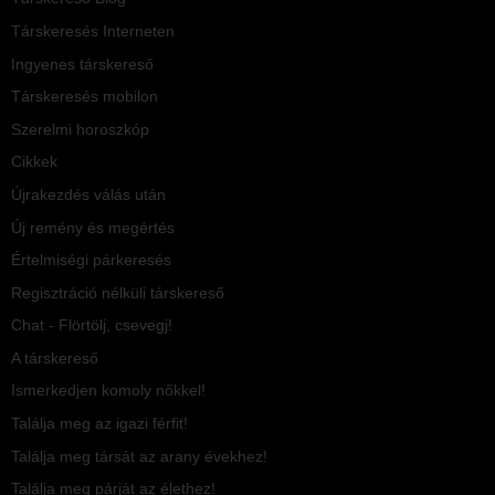
Társkeresés Interneten
Ingyenes társkereső
Társkeresés mobilon
Szerelmi horoszkóp
Cikkek
Újrakezdés válás után
Új remény és megértés
Értelmiségi párkeresés
Regisztráció nélküli társkereső
Chat - Flörtölj, csevegj!
A társkereső
Ismerkedjen komoly nőkkel!
Találja meg az igazi férfit!
Találja meg társát az arany évekhez!
Találja meg párját az élethez!