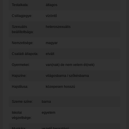
Testalkata:
átlagos
Csillagjegye:
vízöntő
Szexuális
heteroszexuális
beállítottsága:
Nemzetisége:
magyar
Családi állapota:
elvált
Gyermekei:
van(nak) de nem velem él(nek)
Hajszíne:
világosbarna / szőkésbarna
Hajstílusa:
közepesen hosszú
Szeme színe:
barna
Iskolai
egyetem
végzettsége:
Munkája:
vezető beosztású