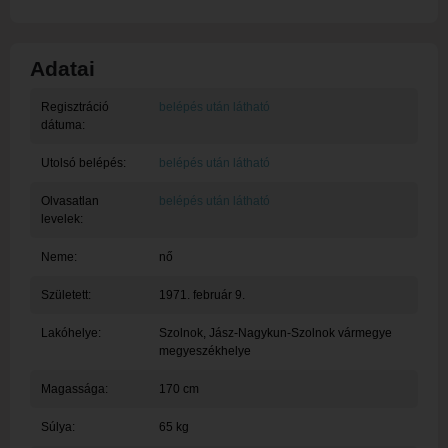
Adatai
Regisztráció
belépés után látható
dátuma:
Utolsó belépés:
belépés után látható
Olvasatlan
belépés után látható
levelek:
Neme:
nő
Született:
1971. február 9.
Lakóhelye:
Szolnok
, Jász-Nagykun-Szolnok vármegye
megyeszékhelye
Magassága:
170 cm
Súlya:
65 kg