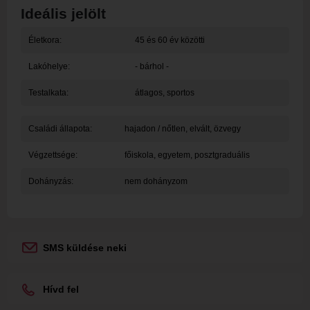
Ideális jelölt
Életkora:
45 és 60 év közötti
Lakóhelye:
- bárhol -
Testalkata:
átlagos, sportos
Családi állapota:
hajadon / nőtlen, elvált, özvegy
Végzettsége:
főiskola, egyetem, posztgraduális
Dohányzás:
nem dohányzom
SMS küldése neki
Hívd fel