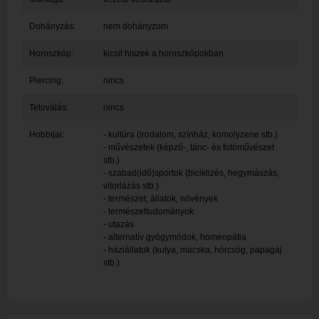
Dohányzás:
nem dohányzom
Horoszkóp:
kicsit hiszek a horoszkópokban
Piercing:
nincs
Tetoválás:
nincs
Hobbijai:
- kultúra (irodalom, színház, komolyzene stb.)
- művészetek (képző-, tánc- és fotóművészet
stb.)
- szabad(idő)sportok (biciklizés, hegymászás,
vitorlázás stb.)
- természet, állatok, növények
- természettudományok
- utazás
- alternatív gyógymódok, homeopátia
- háziállatok (kutya, macska, hörcsög, papagáj
stb.)