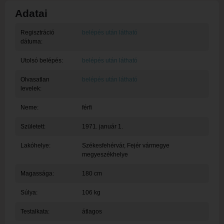
Adatai
Regisztráció
belépés után látható
dátuma:
Utolsó belépés:
belépés után látható
Olvasatlan
belépés után látható
levelek:
Neme:
férfi
Született:
1971. január 1.
Lakóhelye:
Székesfehérvár
, Fejér vármegye
megyeszékhelye
Magassága:
180 cm
Súlya:
106 kg
Testalkata:
átlagos