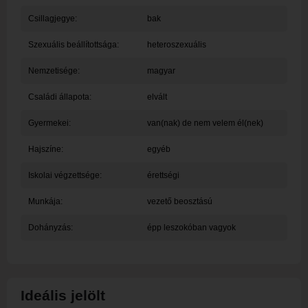
Csillagjegye:
bak
Szexuális beállítottsága:
heteroszexuális
Nemzetisége:
magyar
Családi állapota:
elvált
Gyermekei:
van(nak) de nem velem él(nek)
Hajszíne:
egyéb
Iskolai végzettsége:
érettségi
Munkája:
vezető beosztású
Dohányzás:
épp leszokóban vagyok
Ideális jelölt