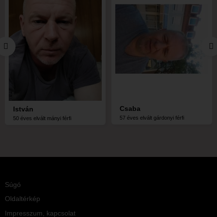
Csaba
István
57 éves elvált gárdonyi férfi
50 éves elvált mányi férfi
Súgó
Oldaltérkép
Impresszum, kapcsolat