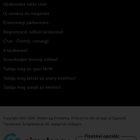
Újrakezdés válás után
Új remény és megértés
Értelmiségi párkeresés
Regisztráció nélküli társkereső
Chat - Flörtölj, csevegj!
A társkereső
Ismerkedjen komoly nőkkel!
Találja meg az igazi férfit!
Találja meg társát az arany évekhez!
Találja meg párját az élethez!
Copyright 2003-2026. Minden jog fenntartva. A Párom.hu név és logo az
Egyesült
Társkereső Szolgáltatások Kft.
bejegyzett védjegye.