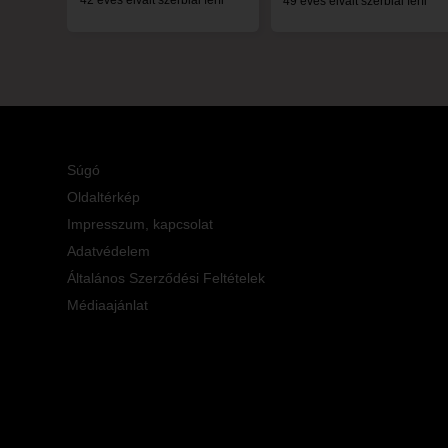
42 éves elvált szerbiai férfi
49 éves elvált szerbiai férfi
Súgó
Oldaltérkép
Impresszum, kapcsolat
Adatvédelem
Általános Szerződési Feltételek
Médiaajánlat