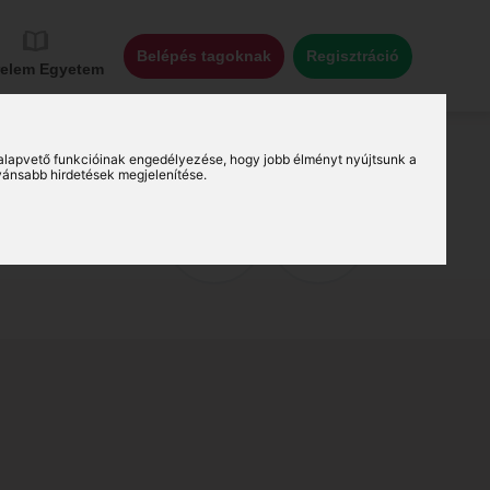
Belépés tagoknak
Regisztráció
relem Egyetem
alapvető funkcióinak engedélyezése
,
hogy jobb élményt nyújtsunk a
vánsabb hirdetések megjelenítése
.