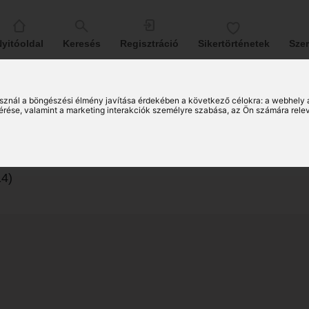
yitóoldal
Keresés
Regisztráció
Sikertörténetek
Sze
sznál a böngészési élmény javítása érdekében a következő célokra:
a webhely 
érése, valamint a marketing interakciók személyre szabása
,
az Ön számára rele
ila (48)
 társkereső férfi
4)