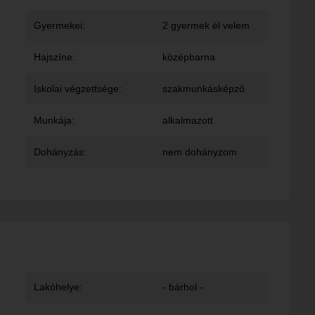
Gyermekei:
2 gyermek él velem
Hajszíne:
középbarna
Iskolai végzettsége:
szakmunkásképző
Munkája:
alkalmazott
Dohányzás:
nem dohányzom
Lakóhelye:
- bárhol -