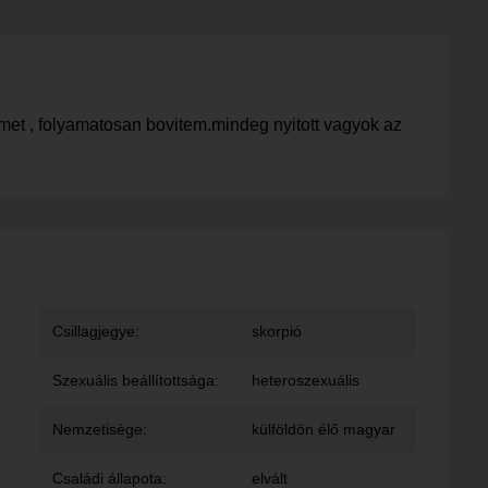
met , folyamatosan bovitem.mindeg nyitott vagyok az
Csillagjegye:
skorpió
Szexuális beállítottsága:
heteroszexuális
Nemzetisége:
külföldön élő magyar
Családi állapota:
elvált