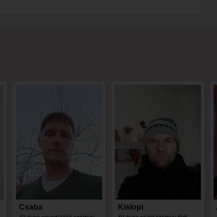
Csaba
Kislopi