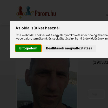
N
Az oldal sütiket használ
Ez a weboldal cookie-kat és egyéb nyomkövetési technológiákat ha
weboldalon
,
termékeink és szolgáltatásaink iránti érdeklődésének m
Att
Elfogadom
Beállítások megváltoztatása
Szerbiai
(190301
Vip
3