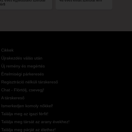
42 éves egyedülálló szerbiai
48 éves elvált szerbiai férfi
férfi
Cikkek
Újrakezdés válás után
Új remény és megértés
Értelmiségi párkeresés
Regisztráció nélküli társkereső
Chat - Flörtölj, csevegj!
A társkereső
Ismerkedjen komoly nőkkel!
Találja meg az igazi férfit!
Találja meg társát az arany évekhez!
Találja meg párját az élethez!