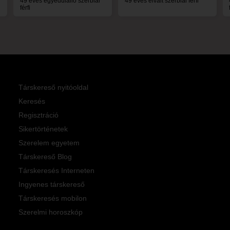
49 éves egyedülálló szerbiai
49 éves elvált szerbiai férfi
férfi
Társkereső nyitóoldal
Keresés
Regisztráció
Sikertörténetek
Szerelem egyetem
Társkereső Blog
Társkeresés Interneten
Ingyenes társkereső
Társkeresés mobilon
Szerelmi horoszkóp