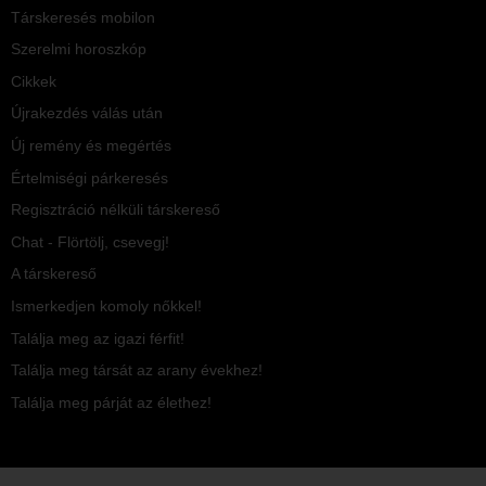
Társkeresés mobilon
Szerelmi horoszkóp
Cikkek
Újrakezdés válás után
Új remény és megértés
Értelmiségi párkeresés
Regisztráció nélküli társkereső
Chat - Flörtölj, csevegj!
A társkereső
Ismerkedjen komoly nőkkel!
Találja meg az igazi férfit!
Találja meg társát az arany évekhez!
Találja meg párját az élethez!