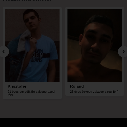
Krisztofer
Roland
21 éves egyedülálló zalaegerszegi
23 éves özvegy zalaegerszegi férfi
férfi