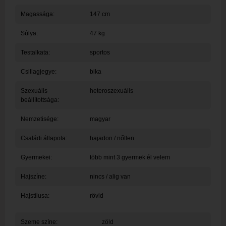
Magassága:
147 cm
Súlya:
47 kg
Testalkata:
sportos
Csillagjegye:
bika
Szexuális
heteroszexuális
beállítottsága:
Nemzetisége:
magyar
Családi állapota:
hajadon / nőtlen
Gyermekei:
több mint 3 gyermek él velem
Hajszíne:
nincs / alig van
Hajstílusa:
rövid
Szeme színe:
zöld