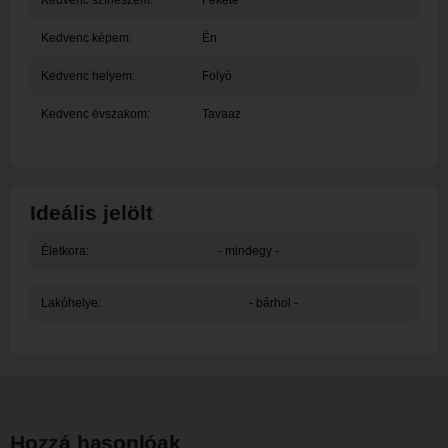
Kedvenc színészem:
Fekete
Kedvenc képem:
Én
Kedvenc helyem:
Folyó
Kedvenc évszakom:
Tavaaz
Ideális jelölt
Életkora:
- mindegy -
Lakóhelye:
- bárhol -
Hozzá hasonlóak