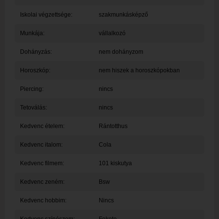
Iskolai végzettsége:
szakmunkásképző
Munkája:
vállalkozó
Dohányzás:
nem dohányzom
Horoszkóp:
nem hiszek a horoszkópokban
Piercing:
nincs
Tetoválás:
nincs
Kedvenc ételem:
Rántotthus
Kedvenc italom:
Cola
Kedvenc filmem:
101 kiskutya
Kedvenc zeném:
Bsw
Kedvenc hobbim:
Nincs