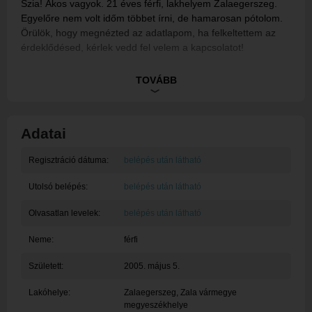
Szia! Ákos vagyok. 21 éves férfi, lakhelyem Zalaegerszeg.
Egyelőre nem volt időm többet írni, de hamarosan pótolom.
Örülök, hogy megnézted az adatlapom, ha felkeltettem az
érdeklődésed, kérlek vedd fel velem a kapcsolatot!
Ez egy rendszerüzenet, tagunk egyelőre nem töltötte ki a
TOVÁBB
bemutatkozását.
Adatai
Regisztráció dátuma:
belépés után látható
Utolsó belépés:
belépés után látható
Olvasatlan levelek:
belépés után látható
Neme:
férfi
Született:
2005. május 5.
Lakóhelye:
Zalaegerszeg
, Zala vármegye
megyeszékhelye