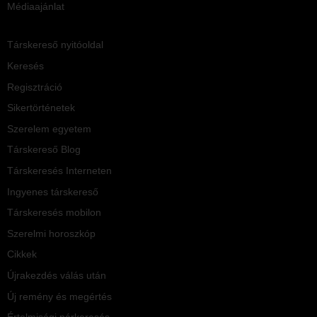
Médiaajánlat
Társkereső nyitóoldal
Keresés
Regisztráció
Sikertörténetek
Szerelem egyetem
Társkereső Blog
Társkeresés Interneten
Ingyenes társkereső
Társkeresés mobilon
Szerelmi horoszkóp
Cikkek
Újrakezdés válás után
Új remény és megértés