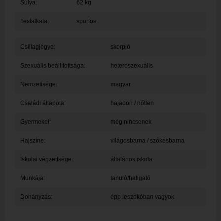
Súlya:
62 kg
Testalkata:
sportos
Csillagjegye:
skorpió
Szexuális beállítottsága:
heteroszexuális
Nemzetisége:
magyar
Családi állapota:
hajadon / nőtlen
Gyermekei:
még nincsenek
Hajszíne:
világosbarna / szőkésbarna
Iskolai végzettsége:
általános iskola
Munkája:
tanuló/hallgató
Dohányzás:
épp leszokóban vagyok