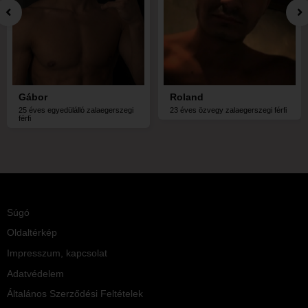
Gábor
Roland
25 éves egyedülálló zalaegerszegi
23 éves özvegy zalaegerszegi férfi
férfi
Súgó
Oldaltérkép
Impresszum, kapcsolat
Adatvédelem
Általános Szerződési Feltételek