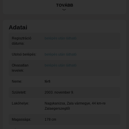
Szívesen töltöm az estéimet a szabadban, legyen szó egy
TOVÁBB
kellemes sétáról, baráti programról vagy csak a természet
élvezetéről. Szeretem a jó vacsorákat, az új helyek
felfedezését és a kirándulásokat is. Nyitott, közvetlen
Adatai
embernek tartom magam, aki értékeli a tartalmas
beszélgetéseket és a közösen megélt élményeket.
Regisztráció
belépés után látható
dátuma:
Utolsó belépés:
belépés után látható
Olvasatlan
belépés után látható
levelek:
Neme:
férfi
Született:
2003. november 9.
Lakóhelye:
Nagykanizsa
, Zala vármegye, 44 km-re
Zalaegerszegtől
Magassága:
178 cm