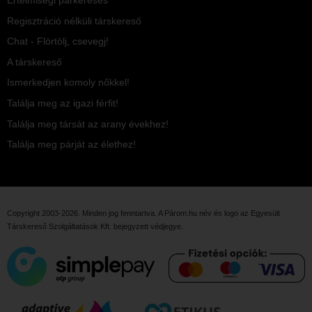
Értelmiségi párkeresés
Regisztráció nélküli társkereső
Chat - Flörtölj, csevegj!
A társkereső
Ismerkedjen komoly nőkkel!
Találja meg az igazi férfit!
Találja meg társát az arany évekhez!
Találja meg párját az élethez!
Copyright 2003-2026. Minden jog fenntartva. A Párom.hu név és logo az
Egyesült
Társkereső Szolgáltatások Kft.
bejegyzett védjegye.