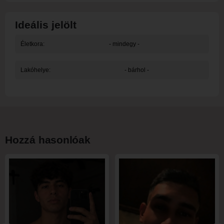
Ideális jelölt
Életkora:
- mindegy -
Lakóhelye:
- bárhol -
Hozzá hasonlóak