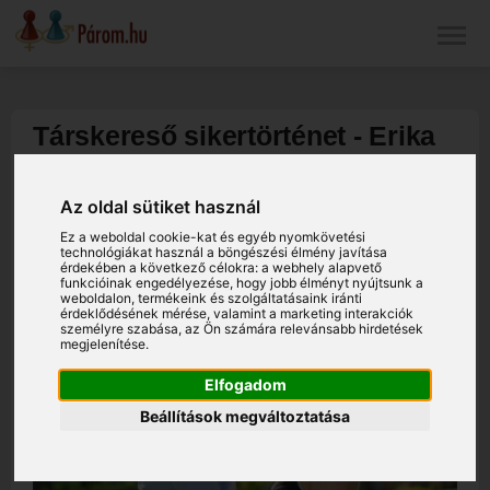
Társkereső sikertörténet - Erika
és Laci
Az oldal sütiket használ
Ez a weboldal cookie-kat és egyéb nyomkövetési
technológiákat használ a böngészési élmény javítása
érdekében a következő célokra:
a webhely alapvető
funkcióinak engedélyezése
,
hogy jobb élményt nyújtsunk a
weboldalon
,
termékeink és szolgáltatásaink iránti
érdeklődésének mérése, valamint a marketing interakciók
személyre szabása
,
az Ön számára relevánsabb hirdetések
megjelenítése
.
Elfogadom
Beállítások megváltoztatása