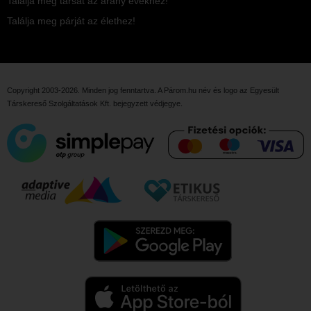
Találja meg társát az arany évekhez!
Találja meg párját az élethez!
Copyright 2003-2026. Minden jog fenntartva. A Párom.hu név és logo az
Egyesült
Társkereső Szolgáltatások Kft.
bejegyzett védjegye.