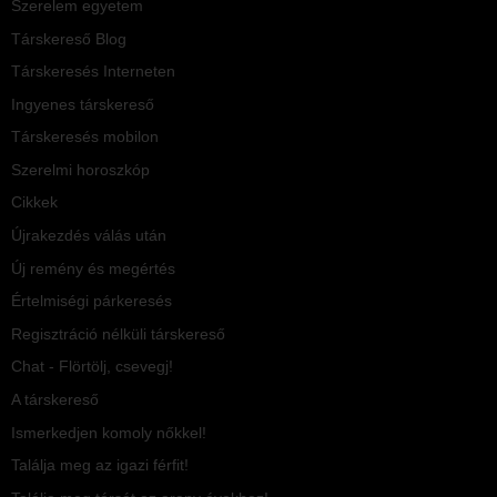
Szerelem egyetem
Társkereső Blog
Társkeresés Interneten
Ingyenes társkereső
Társkeresés mobilon
Szerelmi horoszkóp
Cikkek
Újrakezdés válás után
Új remény és megértés
Értelmiségi párkeresés
Regisztráció nélküli társkereső
Chat - Flörtölj, csevegj!
A társkereső
Ismerkedjen komoly nőkkel!
Találja meg az igazi férfit!