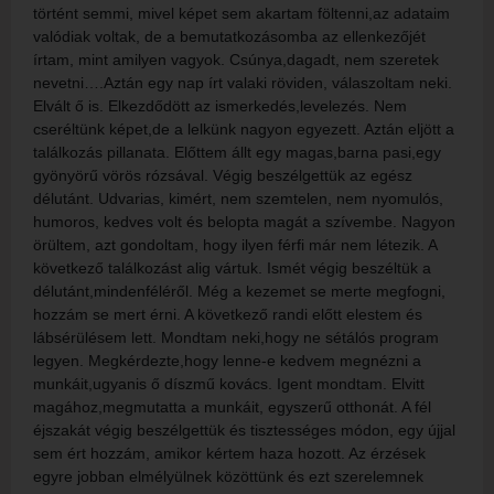
történt semmi, mivel képet sem akartam föltenni,az adataim
valódiak voltak, de a bemutatkozásomba az ellenkezőjét
írtam, mint amilyen vagyok. Csúnya,dagadt, nem szeretek
nevetni….Aztán egy nap írt valaki röviden, válaszoltam neki.
Elvált ő is. Elkezdődött az ismerkedés,levelezés. Nem
cseréltünk képet,de a lelkünk nagyon egyezett. Aztán eljött a
találkozás pillanata. Előttem állt egy magas,barna pasi,egy
gyönyörű vörös rózsával. Végig beszélgettük az egész
délutánt. Udvarias, kimért, nem szemtelen, nem nyomulós,
humoros, kedves volt és belopta magát a szívembe. Nagyon
örültem, azt gondoltam, hogy ilyen férfi már nem létezik. A
következő találkozást alig vártuk. Ismét végig beszéltük a
délutánt,mindenféléről. Még a kezemet se merte megfogni,
hozzám se mert érni. A következő randi előtt elestem és
lábsérülésem lett. Mondtam neki,hogy ne sétálós program
legyen. Megkérdezte,hogy lenne-e kedvem megnézni a
munkáit,ugyanis ő díszmű kovács. Igent mondtam. Elvitt
magához,megmutatta a munkáit, egyszerű otthonát. A fél
éjszakát végig beszélgettük és tisztességes módon, egy újjal
sem ért hozzám, amikor kértem haza hozott. Az érzések
egyre jobban elmélyülnek közöttünk és ezt szerelemnek