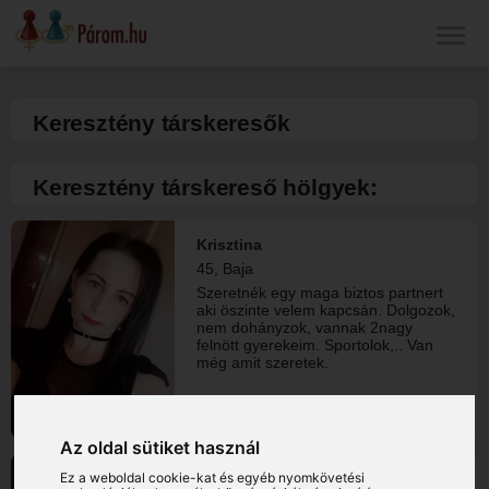
Keresztény társkeresők
Keresztény társkereső hölgyek:
Krisztina
45, Baja
Szeretnék egy maga biztos partnert
aki öszinte velem kapcsán. Dolgozok,
nem dohányzok, vannak 2nagy
felnött gyerekeim. Sportolok,.. Van
még amit szeretek.
Az oldal sütiket használ
Anni
Ez a weboldal cookie-kat és egyéb nyomkövetési