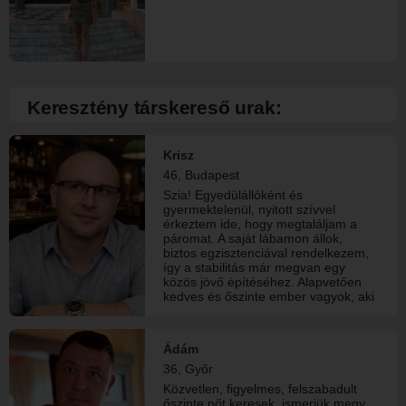
Keresztény társkereső urak:
Krisz
46, Budapest
Szia! Egyedülállóként és
gyermektelenül, nyitott szívvel
érkeztem ide, hogy megtaláljam a
páromat. A saját lábamon állok,
biztos egzisztenciával rendelkezem,
így a stabilitás már megvan egy
közös jövő építéséhez. Alapvetően
kedves és őszinte ember vagyok, aki
a nyílt, játszmáktól mentes
kommunikációban hisz. A
kapcsolatban számomra a hűség és
Ádám
a kölcsönös tisztelet magától
36, Győr
értetődő alapérték. Szerencsére a
humornak sem vagyok híján, a
Közvetlen, figyelmes, felszabadult
nevetést a mindennapok
őszinte nőt keresek, ismerjük megy