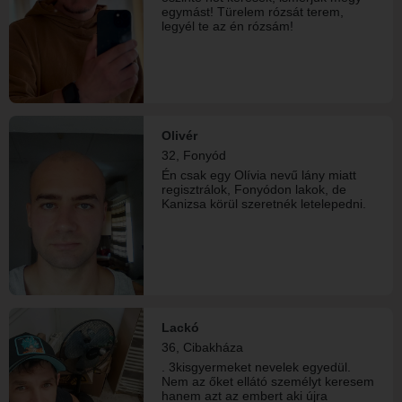
elengedhetetlen kellékének tartom.
egymást! Türelem rózsát terem,
Ha te is egy tartalmas, stabil és
legyél te az én rózsám!
vidám kapcsolatra vágysz, írj bátran
egy üzenetet!
Olivér
32, Fonyód
Én csak egy Olívia nevű lány miatt
regisztrálok, Fonyódon lakok, de
Kanizsa körül szeretnék letelepedni.
Lackó
36, Cibakháza
. 3kisgyermeket nevelek egyedül.
Nem az őket ellátó személyt keresem
hanem azt az embert aki újra