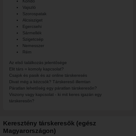
Kondó
Vajszló
Szorospatak
Alcsisziget
Egercsehi
Sármellék
Szigetcsép
Nemesszer
Rém
Az első találkozás jelentősége
Elit társ = komoly kapcsolat?
Csajok és pasik és az online társkeresés
Divat még a kézcsók? Társkereső illemtan
Páratlan lehetőség egy páratlan társkeresőn?
Viszony vagy kapcsolat - ki mit keres igazán egy
társkeresőn?
Keresztény társkeresők (egész
Magyarországon)