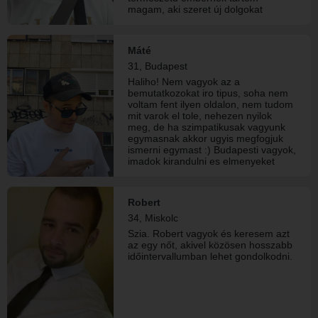
magam, aki szeret új dolgokat
kipróbálni és fejlődni. Nem keresek
konkrét 𠇬ímkéket” – inkább
ismerkednék, találkoznék, és majd
Máté
alakul, ami alakul. Szívesen
31, Budapest
elmegyek egy jó vacsorára,
múzeumba, sétálni vagy bármi olyan
Haliho! Nem vagyok az a
programra, ahol lehet beszélgetni és
bemutatkozokat iro tipus, soha nem
jól érezni magunkat.
voltam fent ilyen oldalon, nem tudom
mit varok el tole, nehezen nyilok
meg, de ha szimpatikusak vagyunk
egymasnak akkor ugyis megfogjuk
ismerni egymast :) Budapesti vagyok,
imadok kirandulni es elmenyeket
gyujteni, bulizni, a barataim szerint jo
a humorom is:) Van egy gyonyoru
kislanyom akinek heti valtasban van
Robert
a felugyelete, nagyon szeretem ot,
34, Miskolc
nem tudnek es nem is leszek hetvegi
apuka soha. Ha ez zavar akkor ne is
Szia. Robert vagyok és keresem azt
farasszuk egymast:)
az egy nőt, akivel közösen hosszabb
időintervallumban lehet gondolkodni.