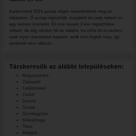
A párommal 2015 január végén ismerkedtünk meg az
oldalukon. Ő aznap regisztrált, meglátott és csak nekem írt
egy kedves üzenetet. Én már lassan 2 éve regisztrálva
voltam, de alig néztem fel az oldalra, ha néha fel is néztem,
csak olyan üzeneteket kaptam, amik nem fogtak meg, így
senkinek nem válaszo...
Társkeresők az alábbi településeken:
Magyarsarlós
Zalaapáti
Felsősóskút
Zürich
Szenta
Szulok
Dombegyház
Kőszárhegy
Tikos
Mélykút