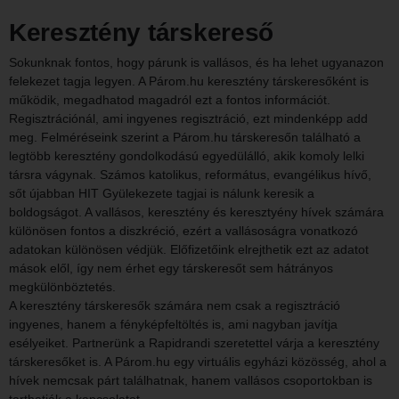
Keresztény társkereső
Sokunknak fontos, hogy párunk is vallásos, és ha lehet ugyanazon
felekezet tagja legyen. A Párom.hu keresztény társkeresőként is
működik, megadhatod magadról ezt a fontos információt.
Regisztrációnál, ami ingyenes regisztráció, ezt mindenképp add
meg. Felméréseink szerint a Párom.hu társkeresőn található a
legtöbb keresztény gondolkodású egyedülálló, akik komoly lelki
társra vágynak. Számos katolikus, református, evangélikus hívő,
sőt újabban HIT Gyülekezete tagjai is nálunk keresik a
boldogságot. A vallásos, keresztény és keresztyény hívek számára
különösen fontos a diszkréció, ezért a vallásoságra vonatkozó
adatokan különösen védjük. Előfizetőink elrejthetik ezt az adatot
mások elől, így nem érhet egy társkeresőt sem hátrányos
megkülönböztetés.
A keresztény társkeresők számára nem csak a regisztráció
ingyenes, hanem a fényképfeltöltés is, ami nagyban javítja
esélyeiket. Partnerünk a Rapidrandi szeretettel várja a keresztény
társkeresőket is. A Párom.hu egy virtuális egyházi közösség, ahol a
hívek nemcsak párt találhatnak, hanem vallásos csoportokban is
tarthatják a kapcsolatot.