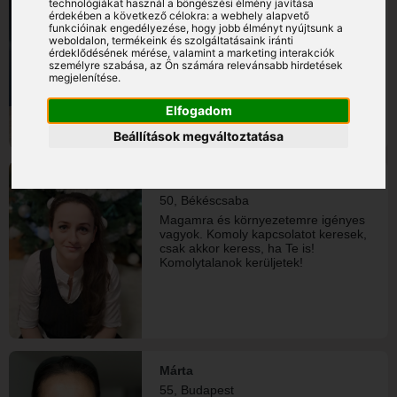
technológiákat használ a böngészési élmény javítása
54, Budapest
érdekében a következő célokra:
a webhely alapvető
funkcióinak engedélyezése
,
hogy jobb élményt nyújtsunk a
51-58 év közötti férfiakkal
weboldalon
,
termékeink és szolgáltatásaink iránti
ismerkednék. Jelenleg egyedülálló
érdeklődésének mérése, valamint a marketing interakciók
vagyok. Az ingyenes verziót
személyre szabása
,
az Ön számára relevánsabb hirdetések
használom.
megjelenítése
.
Elfogadom
Beállítások megváltoztatása
Ildikó
50, Békéscsaba
Magamra és környezetemre igényes
vagyok. Komoly kapcsolatot keresek,
csak akkor keress, ha Te is!
Komolytalanok kerüljetek!
Márta
55, Budapest