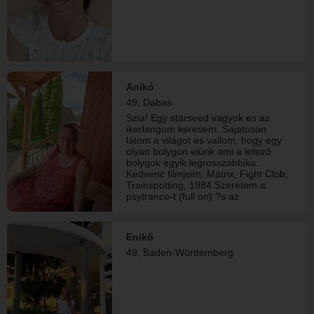
Anikó
49, Dabas
Szia! Egy starseed vagyok es az
ikerlangom keresem. Sajatosan
látom a világot es vallom, hogy egy
olyan bolygon elünk ami a letezô
bolygok egyik legrosszabbika.
Kedvenc filmjeim: Mátrix, Fight Club,
Trainspotting, 1984 Szeretem a
psytrance-t (full on) ?s az
elektronikus hardcore -t. Független
vagyok és nincs gyerekem. Hosszú
távú monogám, ún. látogató
Enikő
párkapcsolatot keresek. Ha
49, Baden-Württemberg
hasonlóan gondolkodsz, kérlek írj.
Üdv, Anikó