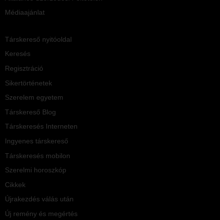
Médiaajánlat
Társkereső nyitóoldal
Keresés
Regisztráció
Sikertörténetek
Szerelem egyetem
Társkereső Blog
Társkeresés Interneten
Ingyenes társkereső
Társkeresés mobilon
Szerelmi horoszkóp
Cikkek
Újrakezdés válás után
Új remény és megértés