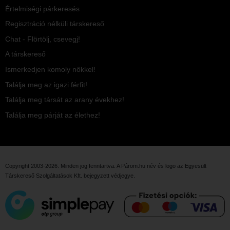
Értelmiségi párkeresés
Regisztráció nélküli társkereső
Chat - Flörtölj, csevegj!
A társkereső
Ismerkedjen komoly nőkkel!
Találja meg az igazi férfit!
Találja meg társát az arany évekhez!
Találja meg párját az élethez!
Copyright 2003-2026. Minden jog fenntartva. A Párom.hu név és logo az
Egyesült
Társkereső Szolgáltatások Kft.
bejegyzett védjegye.