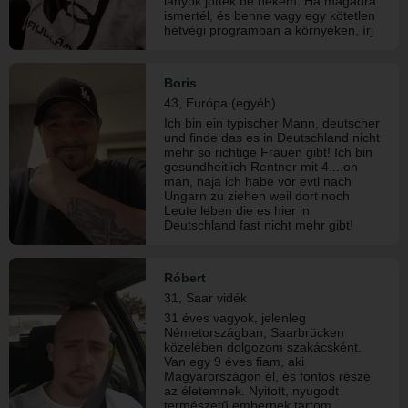
lányok jöttek be nekem. Ha magadra
ismertél, és benne vagy egy kötetlen
hétvégi programban a környéken, írj
bátran!"
Boris
43, Európa (egyéb)
Ich bin ein typischer Mann, deutscher
und finde das es in Deutschland nicht
mehr so richtige Frauen gibt! Ich bin
gesundheitlich Rentner mit 4....oh
man, naja ich habe vor evtl nach
Ungarn zu ziehen weil dort noch
Leute leben die es hier in
Deutschland fast nicht mehr gibt!
Róbert
31, Saar vidék
31 éves vagyok, jelenleg
Németországban, Saarbrücken
közelében dolgozom szakácsként.
Van egy 9 éves fiam, aki
Magyarországon él, és fontos része
az életemnek. Nyitott, nyugodt
természetű embernek tartom