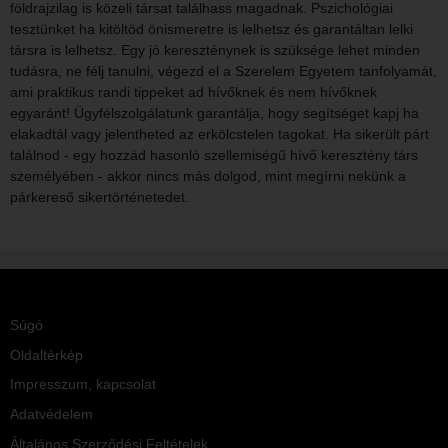
földrajzilag is közeli társat találhass magadnak. Pszichológiai
tesztünket ha kitöltöd önismeretre is lelhetsz és garantáltan lelki
társra is lelhetsz. Egy jó kereszténynek is szüksége lehet minden
tudásra, ne félj tanulni, végezd el a Szerelem Egyetem tanfolyamát,
ami praktikus randi tippeket ad hívőknek és nem hívőknek
egyaránt! Ügyfélszolgálatunk garantálja, hogy segítséget kapj ha
elakadtál vagy jelentheted az erkölcstelen tagokat. Ha sikerült párt
találnod - egy hozzád hasonló szellemiségű hívő keresztény társ
személyében - akkor nincs más dolgod, mint megírni nekünk a
párkereső sikertörténetedet.
Súgó
Oldaltérkép
Impresszum, kapcsolat
Adatvédelem
Általános Szerződési Feltételek