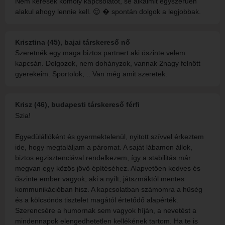
Nem keresek komoly kapcsolatot, se alkalmit egyszerűen
alakul ahogy lennie kell. 😌 � spontán dolgok a legjobbak.
Krisztina (45), bajai társkereső nő
Szeretnék egy maga biztos partnert aki öszinte velem
kapcsán. Dolgozok, nem dohányzok, vannak 2nagy felnött
gyerekeim. Sportolok, .. Van még amit szeretek.
Krisz (46), budapesti társkereső férfi
Szia!
Egyedülállóként és gyermektelenül, nyitott szívvel érkeztem
ide, hogy megtaláljam a páromat. A saját lábamon állok,
biztos egzisztenciával rendelkezem, így a stabilitás már
megvan egy közös jövő építéséhez. Alapvetően kedves és
őszinte ember vagyok, aki a nyílt, játszmáktól mentes
kommunikációban hisz. A kapcsolatban számomra a hűség
és a kölcsönös tisztelet magától értetődő alapérték.
Szerencsére a humornak sem vagyok híján, a nevetést a
mindennapok elengedhetetlen kellékének tartom. Ha te is