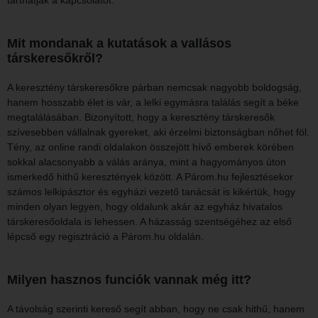
Mit mondanak a kutatások a vallásos
társkeresőkről?
A keresztény társkeresőkre párban nemcsak nagyobb boldogság,
hanem hosszabb élet is vár, a lelki egymásra találás segít a béke
megtalálásában. Bizonyított, hogy a keresztény társkeresők
szívesebben vállalnak gyereket, aki érzelmi biztonságban nőhet föl.
Tény, az online randi oldalakon összejött hívő emberek körében
sokkal alacsonyabb a válás aránya, mint a hagyományos úton
ismerkedő hithű keresztények között. A Párom.hu fejlesztésekor
számos lelkipásztor és egyházi vezető tanácsát is kikértük, hogy
minden olyan legyen, hogy oldalunk akár az egyház hivatalos
társkeresőoldala is lehessen. A házasság szentségéhez az első
lépcső egy regisztráció a Párom.hu oldalán.
Milyen hasznos funciók vannak még itt?
A távolság szerinti kereső segít abban, hogy ne csak hithű, hanem