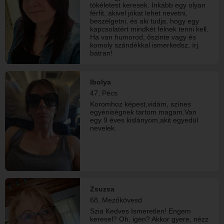
tökéletest keresek. Inkább egy olyan
férfit, akivel jókat lehet nevetni,
beszélgetni, és aki tudja, hogy egy
kapcsolatért mindkét félnek tenni kell.
Ha van humorod, őszinte vagy és
komoly szándékkal ismerkedsz, írj
bátran!
Ibolya
47, Pécs
Koromhoz képest,vidám, színes
egyéniségnek tartom magam.Van
egy 9 éves kislányom,akit egyedül
nevelek.
Zsuzsa
68, Mezőkövesd
Szia Kedves Ismeretlen! Engem
keresel? Oh, igen? Akkor gyere, nézz