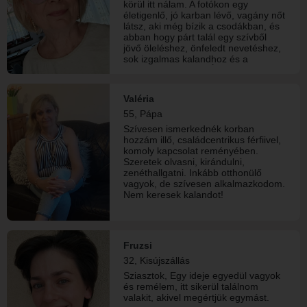
körül itt nálam. A fotókon egy
életigenlő, jó karban lévő, vagány nőt
látsz, aki még bízik a csodákban, és
abban hogy párt talál egy szívből
jövő öleléshez, önfeledt nevetéshez,
sok izgalmas kalandhoz és a
semmittevéshez is. És még jó
néhány dologhoz, amit majd inkább
személyesen. Mit szólnál, ha én is
Valéria
bekopognék hozzád?
55, Pápa
Szívesen ismerkednék korban
hozzám illő, családcentrikus férfiivel,
komoly kapcsolat reményében.
Szeretek olvasni, kirándulni,
zenéthallgatni. Inkább otthonülő
vagyok, de szívesen alkalmazkodom.
Nem keresek kalandot!
Fruzsi
32, Kisújszállás
Sziasztok, Egy ideje egyedül vagyok
és remélem, itt sikerül találnom
valakit, akivel megértjük egymást.