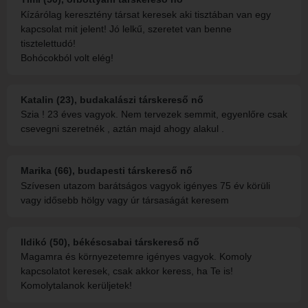
Kízárólag keresztény társat keresek aki tisztában van egy
kapcsolat mit jelent! Jó lelkű, szeretet van benne
tisztelettudó!
Bohócokból volt elég!
Katalin (23), budakalászi társkereső nő
Szia ! 23 éves vagyok. Nem tervezek semmit, egyenlőre csak
csevegni szeretnék , aztán majd ahogy alakul .
Marika (66), budapesti társkereső nő
Szívesen utazom barátságos vagyok igényes 75 év körüli
vagy idősebb hölgy vagy úr társaságát keresem
Ildikó (50), békéscsabai társkereső nő
Magamra és környezetemre igényes vagyok. Komoly
kapcsolatot keresek, csak akkor keress, ha Te is!
Komolytalanok kerüljetek!