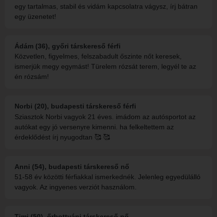
egy tartalmas, stabil és vidám kapcsolatra vágysz, írj bátran
egy üzenetet!
Ádám (36), győri társkereső férfi
Közvetlen, figyelmes, felszabadult őszinte nőt keresek,
ismerjük megy egymást! Türelem rózsát terem, legyél te az
én rózsám!
Norbi (20), budapesti társkereső férfi
Sziasztok Norbi vagyok 21 éves. imádom az autósportot az
autókat egy jó versenyre kimenni. ha felkeltettem az
érdeklődést írj nyugodtan 🥰 🥰
Anni (54), budapesti társkereső nő
51-58 év közötti férfiakkal ismerkednék. Jelenleg egyedülálló
vagyok. Az ingyenes verziót használom.
Timi (50), őrbottyáni társkereső nő