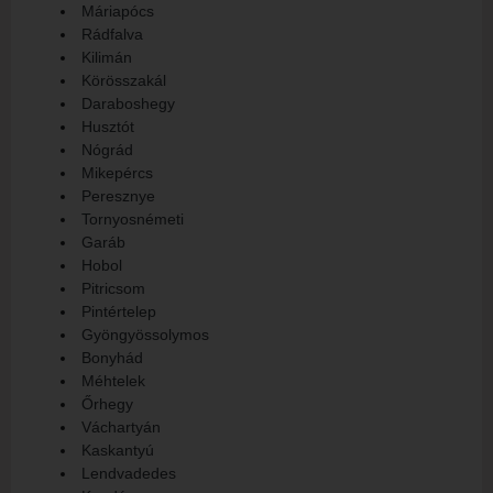
Máriapócs
Rádfalva
Kilimán
Körösszakál
Daraboshegy
Husztót
Nógrád
Mikepércs
Peresznye
Tornyosnémeti
Garáb
Hobol
Pitricsom
Pintértelep
Gyöngyössolymos
Bonyhád
Méhtelek
Őrhegy
Váchartyán
Kaskantyú
Lendvadedes