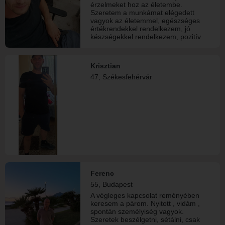
érzelmeket hoz az életembe.
Szeretem a munkámat elégedett
vagyok az életemmel, egészséges
értékrendekkel rendelkezem, jó
készségekkel rendelkezem, pozitív
gondolkodású ,realista probléma
megoldó személyiség vagyok.
Szeretet nyelvem az érintés. Fontos
Krisztian
számomra a kölcsönös tisztelet és a
47, Székesfehérvár
bizalom.
Ferenc
55, Budapest
A végleges kapcsolat reményében
keresem a párom. Nyitott , vidám ,
spontán személyiség vagyok.
Szeretek beszélgetni, sétálni, csak