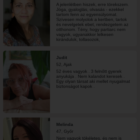
A jelenlétben hiszek, erre törekszem.
Jóga, gyaloglás, olvasás - ezekkel
tartom fenn az egyensúlyomat.
Szívesen molyolok a kertben, tartok
és nevelgetek ebet, rendezgetem az
otthonom. Tény, hogy partiarc nem
vagyok, ugyanakkor lelkesen
kirándulok, tollasozok,
társasjátékozok. A dohányzással és a
tetoválásokkal hadilábon állok, az
utóbbi esetében talán mert a
Judit
vonalakat, színeket papíron,
52, Ajak
vásznon, textilen képzelem el inkább.
Társat keresek, akivel hasonló
52 éves vagyok . 3 felnőtt gyerek
korúként, hasonló értékrenddel,
anyukája . Nem kalandot keresek .
kölcsönös figyelemmel és
Egy olyan társat aki mellet nyugalmat
tiszteletben, képesek lehetünk
biztonságot kapok .
egymást megismerni, elfogadni.
Mindemellett kellő teret és időt adva
egymásnak (és magunknak) talán
lehetünk úgy, “mint a borsó meg a
héja” (de nem a madár! :)) és együtt
meg tudjuk lelni mindazt, amitől még
kerekebb, teljesebb életet élhetünk.
INFJ-A A fotóm aktuális.
Melinda
47, Győr
Nem vagyok tökéletes, és nem is