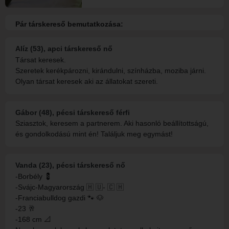
Pár társkereső bemutatkozása:
Alíz (53), apci társkereső nő
Társat keresek.
Szeretek kerékpározni, kirándulni, színházba, moziba járni.
Olyan társat keresek aki az állatokat szereti.
Gábor (48), pécsi társkereső férfi
Sziasztok, keresem a partnerem. Aki hasonló beállítottságú,
és gondolkodású mint én! Találjuk meg egymást!
Vanda (23), pécsi társkereső nő
-Borbély 💈
-Svájc-Magyarország 🇭 🇺- 🇨 🇭
-Franciabulldog gazdi 🐾 🐶
-23 🥂
-168 cm 📐