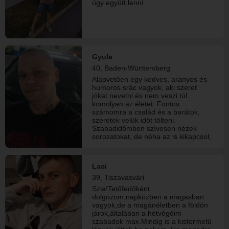
úgy együtt lenni.
Gyula
40, Baden-Württemberg
Alapvetően egy kedves, aranyos és
humoros srác vagyok, aki szeret
jókat nevetni és nem veszi túl
komolyan az életet. Fontos
számomra a család és a barátok,
szeretek velük időt tölteni.
Szabadidőmben szívesen nézek
sorozatokat, de néha az is kikapcsol,
ha csak beülök az autóba, felhajtok
az autópályára, bekapcsolom a
zenét, és csak vezetek. 🚗 🎶 Talán
Laci
kicsit furcsán hangzik, de számomra
39, Tiszavasvári
ez az egyik legjobb kikapcsolódás. 😊
Olyan embert keresek, akivel lehet
Szia!Tetőfedőként
őszintén beszélgetni, nevetni, közös
dolgozom,napközben a magasban
programokat csinálni, és egyszerűen
vagyok,de a magánéletben a földön
jól érezni magunkat egymás mellett.
járok,általában a hétvégéim
szabadok max.Mindig is a kistermetű