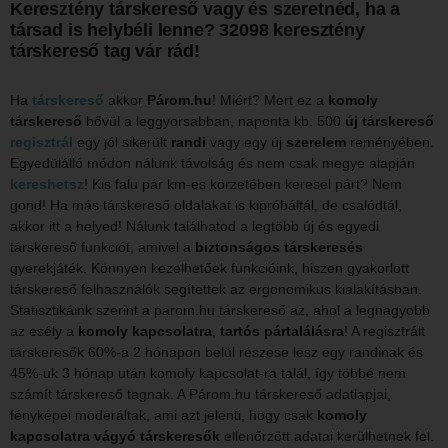
Keresztény társkereső vagy és szeretnéd, ha a
társad is helybéli lenne? 32098 keresztény
társkereső tag vár rád!
Ha
társkereső
akkor
Párom.hu
! Miért? Mert ez a
komoly
társkereső
bővül a leggyorsabban, naponta kb. 500
új társkereső
regisztrál
egy jól sikerült
randi
vagy egy új
szerelem
reményében.
Egyedülálló módon nálunk távolság és nem csak megye alapján
kereshetsz
! Kis falu pár km-es körzetében keresel párt? Nem
gond! Ha más társkereső oldalakat is kipróbáltál, de csalódtál,
akkor itt a helyed! Nálunk találhatod a legtöbb új és egyedi
társkereső funkciót, amivel a
biztonságos társkeresés
gyerekjáték. Könnyen kezelhetőek funkcióink, hiszen gyakorlott
társkereső felhasználók segítettek az ergonomikus kialakításban.
Statisztikáink szerint a parom.hu társkereső az, ahol a legnagyobb
az esély a
komoly kapcsolatra
,
tartós pártalálásra
! A regisztrált
társkeresők 60%-a 2 hónapon belül részese lesz egy randinak és
45%-uk 3 hónap után komoly kapcsolat-ra talál, így többé nem
számít társkereső tagnak. A Párom.hu társkereső adatlapjai,
fényképei moderáltak, ami azt jelenti, hogy csak
komoly
kapcsolatra vágyó társkeresők
ellenőrzött adatai kerülhetnek fel.