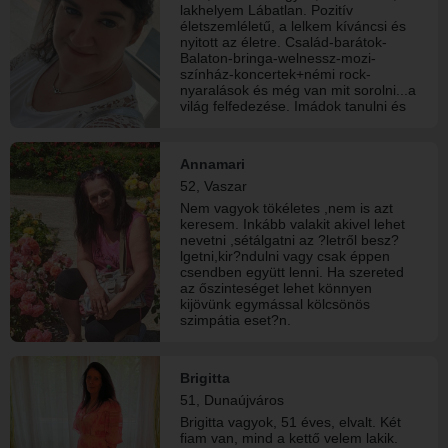
lakhelyem Lábatlan. Pozitív
életszemléletű, a lelkem kíváncsi és
nyitott az életre. Család-barátok-
Balaton-bringa-welnessz-mozi-
színház-koncertek+némi rock-
nyaralások és még van mit sorolni...a
világ felfedezése. Imádok tanulni és
táncolni.
Annamari
52, Vaszar
Nem vagyok tökéletes ,nem is azt
keresem. Inkább valakit akivel lehet
nevetni ,sétálgatni az ?letről besz?
lgetni,kir?ndulni vagy csak éppen
csendben együtt lenni. Ha szereted
az őszinteséget lehet könnyen
kijövünk egymással kölcsönös
szimpátia eset?n.
Brigitta
51, Dunaújváros
Brigitta vagyok, 51 éves, elvalt. Két
fiam van, mind a kettő velem lakik.