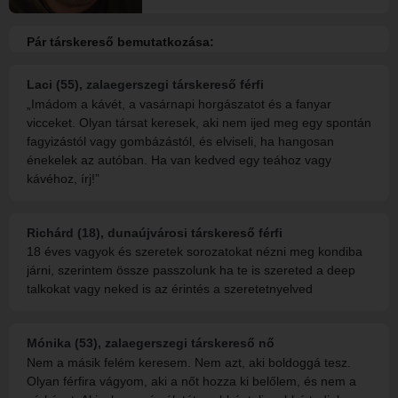
Pár társkereső bemutatkozása:
Laci (55), zalaegerszegi társkereső férfi
„Imádom a kávét, a vasárnapi horgászatot és a fanyar
vicceket. Olyan társat keresek, aki nem ijed meg egy spontán
fagyizástól vagy gombázástól, és elviseli, ha hangosan
énekelek az autóban. Ha van kedved egy teához vagy
kávéhoz, írj!”
Richárd (18), dunaújvárosi társkereső férfi
18 éves vagyok és szeretek sorozatokat nézni meg kondiba
járni, szerintem össze passzolunk ha te is szereted a deep
talkokat vagy neked is az érintés a szeretetnyelved
Mónika (53), zalaegerszegi társkereső nő
Nem a másik felém keresem. Nem azt, aki boldoggá tesz.
Olyan férfira vágyom, aki a nőt hozza ki belőlem, és nem a