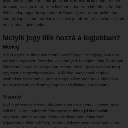
folytonos kalandokra sarkallja. Az Ikrek férfi örök kalandor, a nő a
társaság csillaga lehet. Nem kíván minden áron kötődni, a hódítás
tölti el a legnagyobb izgalommal. Csak olyan partner mellett tud
komoly kapcsoltba merülni, aki inspirálja, ébren tartja kíváncsiságát
és nyitott az új dolgokra.
Melyik jegy illik hozzá a legjobban?
Mérleg
A Mérleg és az Ikrek mindkettő levegő jegyű csillagjegy, kiválóan
megértik egymást. Szerelmük is könnyed és légies, mint ők maguk.
Mindkettőjüknek szüksége van szabad térre, így nem fojtják meg
egymást a ragaszkodásukkal. A Mérleg nagyvonalúságával,
szabadságszeretetével pont a megfelelő módon tudja időtállóvá
tenni szerelmüket. Komoly kapcsolat is kialakulhat közöttük.
Vízöntő
Kiváló párosítás! A szexuális vonzalom erős kettejük között, nem
kell félniük az unalomtól. Párkapcsolatukban jól kiegészítik
egymást, benne vannak minden őrültségben, kalandban,
izgalomban. Nem a hűség szobrai, kölcsönösen szeretnek külön