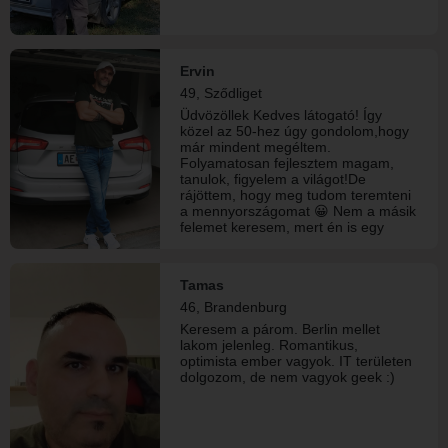
Ervin
49, Sződliget
Üdvözöllek Kedves látogató! Így
közel az 50-hez úgy gondolom,hogy
már mindent megéltem.
Folyamatosan fejlesztem magam,
tanulok, figyelem a világot!De
rájöttem, hogy meg tudom teremteni
a mennyországomat 😀 Nem a másik
felemet keresem, mert én is egy
egész vagyok, ahogy mindenki más!
A boldogságot magunkba kell
keresni, és a másikkal megosztani!
Tamas
46, Brandenburg
Keresem a párom. Berlin mellet
lakom jelenleg. Romantikus,
optimista ember vagyok. IT területen
dolgozom, de nem vagyok geek :)