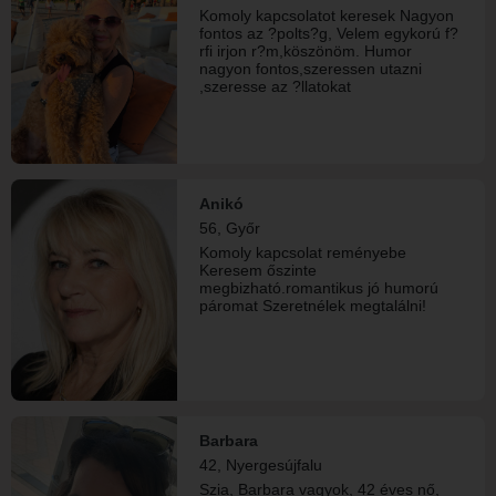
sincs .
Komoly kapcsolatot keresek Nagyon
fontos az ?polts?g, Velem egykorú f?
rfi irjon r?m,köszönöm. Humor
nagyon fontos,szeressen utazni
,szeresse az ?llatokat
Anikó
56, Győr
Komoly kapcsolat reményebe
Keresem őszinte
megbizható.romantikus jó humorú
páromat Szeretnélek megtalálni!
Barbara
42, Nyergesújfalu
Szia, Barbara vagyok, 42 éves nő,