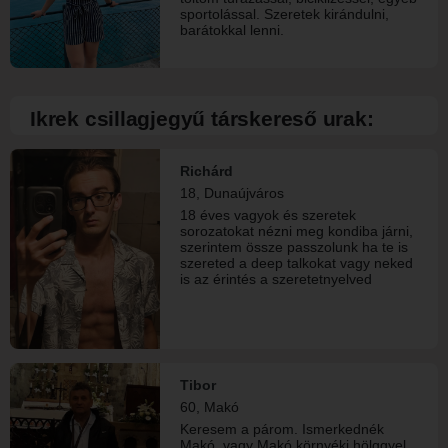
sportolással. Szeretek kirándulni,
barátokkal lenni.
Ikrek csillagjegyű társkereső urak:
Richárd
18, Dunaújváros
18 éves vagyok és szeretek
sorozatokat nézni meg kondiba járni,
szerintem össze passzolunk ha te is
szereted a deep talkokat vagy neked
is az érintés a szeretetnyelved
Tibor
60, Makó
Keresem a párom. Ismerkednék
Makó, vagy Makó környéki hölggyel.