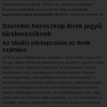
számít társkereső tagnak. A Párom.hu társkereső adatlapjai,
fényképei moderáltak, ami azt jelenti, hogy csak
komoly
kapcsolatra vágyó társkeresők
ellenőrzött adatai kerülhetnek fel.
Szerelmi horoszkóp Ikrek jegyű
társkeresőknek
Az ideális párkapcsolat az Ikrek
számára
Az Ikrek jegy szülötte sokarcú kaméleon, olyan mintha egy pozitív
és egy negatív természet lakozna benne egyszerre. A pozitív része
kedves, vidám, szellemes, életvidám, és barátságos a negatív
sértődékeny, önző, ingerlékeny és túlzottan törekvő. Könnyen
teremt kapcsolatot, nem probléma számára az ismerkedés. A
társkeresés nem probléma számára, könnyed, nyitott természete
vonzza az ellenkező nemet. Az első randin lehengerlő tud lenni
kedves, diplomatikus természete, jó beszédkészsége miatt. Hogy
aztán partnerét mennyire tudja megtartani, az már más kérdés. A
szerelem számára egyet jelent a hódítással, kíváncsi természete