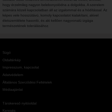
hogy érzelmileg nagyon belebonyolódna a dolgokba. A szerelem
számára közeli kapcsolatban áll az izgalommal és a hódítással. Az
képes vele hosszútávú, komoly kapcsolatot kialakítani, akivel
életszemlélete hasonló, és aki kellően nagyvonalú izgága
természetének tolerálásához.
Súgó
Oldaltérkép
Impresszum, kapcsolat
Adatvédelem
Általános Szerződési Feltételek
Médiaajánlat
Társkereső nyitóoldal
Keresés