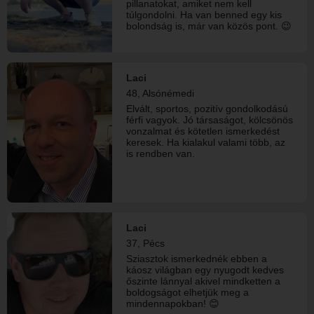
pillanatokat, amiket nem kell
túlgondolni. Ha van benned egy kis
bolondság is, már van közös pont. 😉
Laci
48, Alsónémedi
Elvált, sportos, pozitív gondolkodású
férfi vagyok. Jó társaságot, kölcsönös
vonzalmat és kötetlen ismerkedést
keresek. Ha kialakul valami több, az
is rendben van.
Laci
37, Pécs
Sziasztok ismerkednék ebben a
káosz világban egy nyugodt kedves
őszinte lánnyal akivel mindketten a
boldogságot elhetjük meg a
mindennapokban! 😊