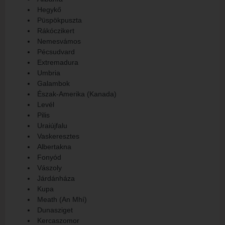
Hegykő
Püspökpuszta
Rákóczikert
Nemesvámos
Pécsudvard
Extremadura
Umbria
Galambok
Észak-Amerika (Kanada)
Levél
Pilis
Uraiújfalu
Vaskeresztes
Albertakna
Fonyód
Vászoly
Járdánháza
Kupa
Meath (An Mhí)
Dunasziget
Kercaszomor