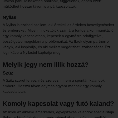
utakon járni. Mindketten önállóak, függetlenek, éppen ezért
működhet hosszú távon is a párkapcsolatuk.
Nyilas
A Nyilas is szabad szellem, aki értékeli az érdekes beszélgetéseket
és embereket. Mivel mindkettőjük számára fontos a kommunikáció
egy komoly kapcsolatban, képesek a egymásra odafigyelve,
beszélgetve megoldani a problémáikat. Az Ikrek olyan partnerre
vágyik, aki inspirálja, és aki mellett megőrizheti szabadságát. Ezt
leginkább a Nyilastól kaphatja meg.
Melyik jegy nem illik hozzá?
Szűz
A Szűz szeret tervezni és szervezni, nem a spontán kalandok
embere. Hosszú távon egymás agyára mennek egy komoly
kapcsolatban.
Komoly kapcsolat vagy futó kaland?
Az Ikrek az alkalmi ismerkedés, egyéjszakás kalandok specialistája.
Sokszor kissé felszínes természetével élvezi az életet, anélkül,