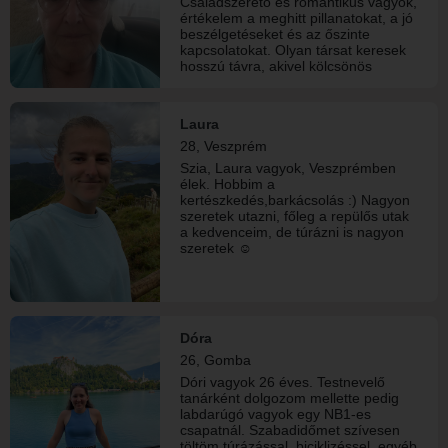
Családszerető és romantikus vagyok,
kölcsönös tisztelet, becsület és
értékelem a meghitt pillanatokat, a jó
maximális őszinteség mellett
beszélgetéseket és az őszinte
megoszthatjuk egymással a
kapcsolatokat. Olyan társat keresek
gondokat, de az élet szép pillanatait
hosszú távra, akivel kölcsönös
is.Bár az időm rendkívül kevés és
figyelemre, szeretetre és közös
értékes, lélekben megmaradtam
élményekre épülhet egy harmonikus
javíthatatlanul romantikusnak.
kapcsolat. Szeretni és szeretve lenni.
Imádok művelődni, elveszni a
Laura
gasztronómia rejtelmeiben, és a
28, Veszprém
legnagyobb rohanás közepette is
Szia, Laura vagyok, Veszprémben
képes vagyok lelassulni – akár úgy is,
élek. Hobbim a
hogy a fűben fekve, csendben nézem
kertészkedés,barkácsolás :) Nagyon
a csillagokat.Házasságban élek, de
szeretek utazni, főleg a repülős utak
érzelmileg teljesen egyedül vagyok.
a kedvenceim, de túrázni is nagyon
Egy intelligens, megértő és diszkrét
szeretek ☺
férfit keresek, aki elf
Dóra
26, Gomba
Dóri vagyok 26 éves. Testnevelő
tanárként dolgozom mellette pedig
labdarúgó vagyok egy NB1-es
csapatnál. Szabadidőmet szívesen
töltöm túrázással, biciklizéssel, egyéb