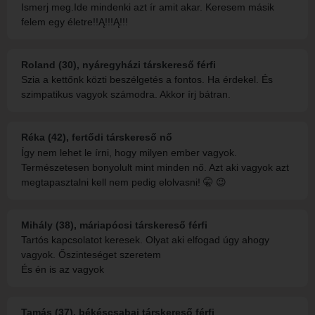
Ismerj meg.Ide mindenki azt ír amit akar. Keresem másik
felem egy életre!!Ą!!!Ą!!!
Roland (30), nyáregyházi társkereső férfi
Szia a kettőnk közti beszélgetés a fontos. Ha érdekel. És
szimpatikus vagyok számodra. Akkor írj bátran.
Réka (42), fertődi társkereső nő
Így nem lehet le írni, hogy milyen ember vagyok.
Természetesen bonyolult mint minden nő. Azt aki vagyok azt
megtapasztalni kell nem pedig elolvasni! 🤫 😉
Mihály (38), máriapócsi társkereső férfi
Tartós kapcsolatot keresek. Olyat aki elfogad úgy ahogy
vagyok. Őszinteséget szeretem
És én is az vagyok
Tamás (37), békéscsabai társkereső férfi