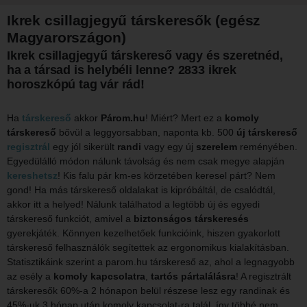
Ikrek csillagjegyű társkeresők (egész
Magyarországon)
Ikrek csillagjegyű társkereső vagy és szeretnéd,
ha a társad is helybéli lenne? 2833 ikrek
horoszkópú tag vár rád!
Ha
társkereső
akkor
Párom.hu
! Miért? Mert ez a
komoly
társkereső
bővül a leggyorsabban, naponta kb. 500
új társkereső
regisztrál
egy jól sikerült
randi
vagy egy új
szerelem
reményében.
Egyedülálló módon nálunk távolság és nem csak megye alapján
kereshetsz
! Kis falu pár km-es körzetében keresel párt? Nem
gond! Ha más társkereső oldalakat is kipróbáltál, de csalódtál,
akkor itt a helyed! Nálunk találhatod a legtöbb új és egyedi
társkereső funkciót, amivel a
biztonságos társkeresés
gyerekjáték. Könnyen kezelhetőek funkcióink, hiszen gyakorlott
társkereső felhasználók segítettek az ergonomikus kialakításban.
Statisztikáink szerint a parom.hu társkereső az, ahol a legnagyobb
az esély a
komoly kapcsolatra
,
tartós pártalálásra
! A regisztrált
társkeresők 60%-a 2 hónapon belül részese lesz egy randinak és
45%-uk 3 hónap után komoly kapcsolat-ra talál, így többé nem