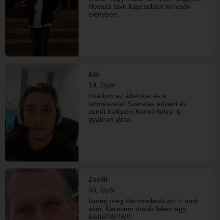
Hosszú távú kapcsolatot keresők
előnyben.
Edi
19, Győr
Imádom az állatokat és a
természetet.Szeretek edzeni és
zenét hallgatni.Koncertekre is
gyakran járok.
Zsolti
50, Győr
Ismerj meg.Ide mindenki azt ír amit
akar. Keresem másik felem egy
életre!!Ą!!!Ą!!!