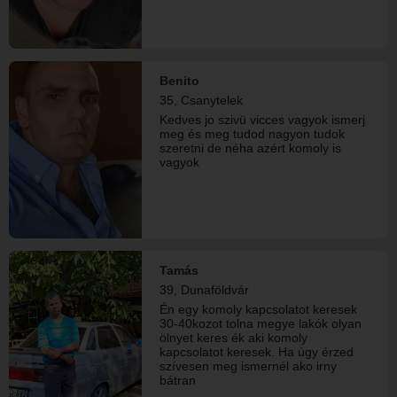
Benito
35, Csanytelek
Kedves jo szivü vicces vagyok ismerj
meg és meg tudod nagyon tudok
szeretni de néha azért komoly is
vagyok
Tamás
39, Dunaföldvár
Én egy komoly kapcsolatot keresek
30-40kozot tolna megye lakók olyan
ölnyet keres ék aki komoly
kapcsolatot keresek. Ha úgy érzed
szívesen meg ismernél ako irny
bátran