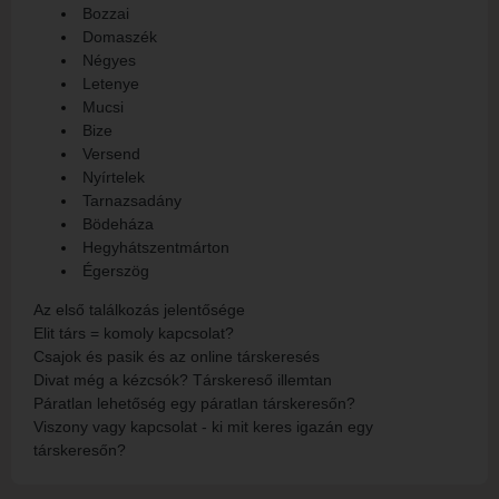
Bozzai
Domaszék
Négyes
Letenye
Mucsi
Bize
Versend
Nyírtelek
Tarnazsadány
Bödeháza
Hegyhátszentmárton
Égerszög
Az első találkozás jelentősége
Elit társ = komoly kapcsolat?
Csajok és pasik és az online társkeresés
Divat még a kézcsók? Társkereső illemtan
Páratlan lehetőség egy páratlan társkeresőn?
Viszony vagy kapcsolat - ki mit keres igazán egy
társkeresőn?