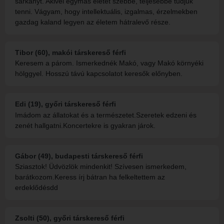
sárkányt. Akivel egymás életét szebbé, teljesebbé tudjuk
tenni. Vágyam, hogy intellektuális, izgalmas, érzelmekben
gazdag kaland legyen az életem hátralevő része.
Tibor (60), makói társkereső férfi
Keresem a párom. Ismerkednék Makó, vagy Makó környéki
hölggyel. Hosszú távú kapcsolatot keresők előnyben.
Edi (19), győri társkereső férfi
Imádom az állatokat és a természetet.Szeretek edzeni és
zenét hallgatni.Koncertekre is gyakran járok.
Gábor (49), budapesti társkereső férfi
Sziasztok! Üdvözlök mindenkit! Szívesen ismerkedem,
barátkozom.Keress írj bátran ha felkeltettem az
erdeklődésdd
Zsolti (50), győri társkereső férfi