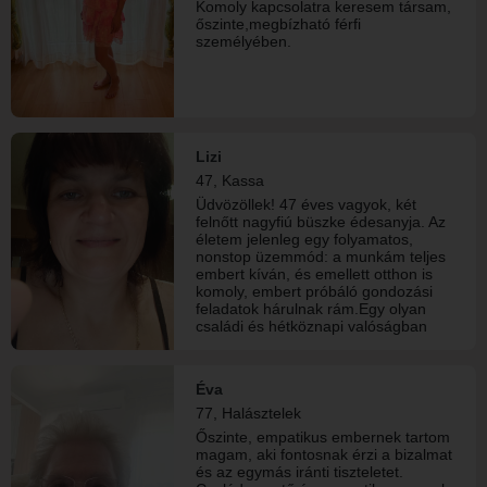
Komoly kapcsolatra keresem társam,
őszinte,megbízható férfi
személyében.
Lizi
47, Kassa
Üdvözöllek! 47 éves vagyok, két
felnőtt nagyfiú büszke édesanyja. Az
életem jelenleg egy folyamatos,
nonstop üzemmód: a munkám teljes
embert kíván, és emellett otthon is
komoly, embert próbáló gondozási
feladatok hárulnak rám.Egy olyan
családi és hétköznapi valóságban
élek, amely lelkileg, mentálisan és
fizikailag is rengeteget kivesz
belőlem. Éppen ezért vagyok itt.
Éva
Szeretnék kiszakadni ebből a nehéz,
77, Halásztelek
monoton és magányos
mókuskerékből. Nem futó kalandot
Őszinte, empatikus embernek tartom
vagy új családot keresek, hanem egy
magam, aki fontosnak érzi a bizalmat
biztos pontot: egy igazi lelkitársat,
és az egymás iránti tiszteletet.
egy szövetségest. Valakit, akivel