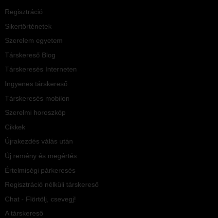
Regisztráció
Sikertörténetek
Szerelem egyetem
Társkereső Blog
Társkeresés Interneten
Ingyenes társkereső
Társkeresés mobilon
Szerelmi horoszkóp
Cikkek
Újrakezdés válás után
Új remény és megértés
Értelmiségi párkeresés
Regisztráció nélküli társkereső
Chat - Flörtölj, csevegj!
A társkereső