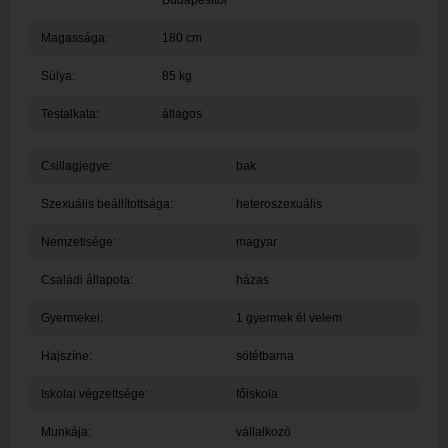
Budapesttől
Magassága:
180 cm
Súlya:
85 kg
Testalkata:
átlagos
Csillagjegye:
bak
Szexuális beállítottsága:
heteroszexuális
Nemzetisége:
magyar
Családi állapota:
házas
Gyermekei:
1 gyermek él velem
Hajszíne:
sötétbarna
Iskolai végzettsége:
főiskola
Munkája:
vállalkozó