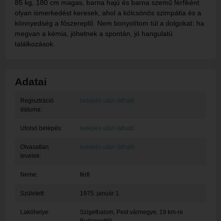
85 kg, 180 cm magas, barna hajú és barna szemű férfiként
olyan ismerkedést keresek, ahol a kölcsönös szimpátia és a
könnyedség a főszereplő. Nem bonyolítom túl a dolgokat: ha
megvan a kémia, jöhetnek a spontán, jó hangulatú
találkozások.
Adatai
Regisztráció
belépés után látható
dátuma:
Utolsó belépés:
belépés után látható
Olvasatlan
belépés után látható
levelek:
Neme:
férfi
Született:
1975. január 1.
Lakóhelye:
Szigethalom
, Pest vármegye, 19 km-re