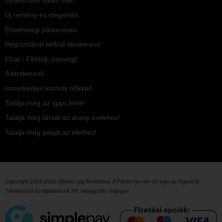
Újrakezdés válás után
Új remény és megértés
Értelmiségi párkeresés
Regisztráció nélküli társkereső
Chat - Flörtölj, csevegj!
A társkereső
Ismerkedjen komoly nőkkel!
Találja meg az igazi férfit!
Találja meg társát az arany évekhez!
Találja meg párját az élethez!
Copyright 2003-2026. Minden jog fenntartva. A Párom.hu név és logo az
Egyesült
Társkereső Szolgáltatások Kft.
bejegyzett védjegye.