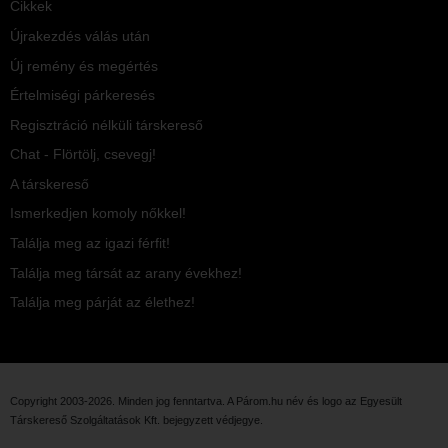
Cikkek
Újrakezdés válás után
Új remény és megértés
Értelmiségi párkeresés
Regisztráció nélküli társkereső
Chat - Flörtölj, csevegj!
A társkereső
Ismerkedjen komoly nőkkel!
Találja meg az igazi férfit!
Találja meg társát az arany évekhez!
Találja meg párját az élethez!
Copyright 2003-2026. Minden jog fenntartva. A Párom.hu név és logo az
Egyesült
Társkereső Szolgáltatások Kft.
bejegyzett védjegye.