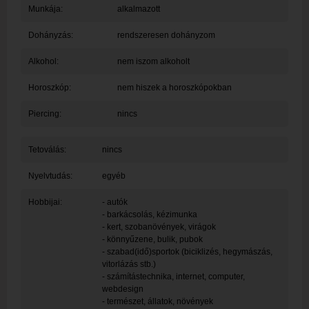
Munkája:
alkalmazott
Dohányzás:
rendszeresen dohányzom
Alkohol:
nem iszom alkoholt
Horoszkóp:
nem hiszek a horoszkópokban
Piercing:
nincs
Tetoválás:
nincs
Nyelvtudás:
egyéb
Hobbijai:
- autók
- barkácsolás, kézimunka
- kert, szobanövények, virágok
- könnyűzene, bulik, pubok
- szabad(idő)sportok (biciklizés, hegymászás,
vitorlázás stb.)
- számítástechnika, internet, computer,
webdesign
- természet, állatok, növények