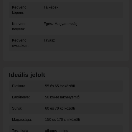
Kedvenc
Tájképek
képem:
Kedvenc
Egész Magyarország
helyem:
Kedvenc
Tavasz
évszakom:
Ideális jelölt
Életkora:
55 és 65 év közötti
Lakóhelye:
50 km-re lakhelyemtől
Súlya:
60 és 70 kg közötti
Magassága:
150 és 170 cm közötti
Testalkata:
átlagos, testes