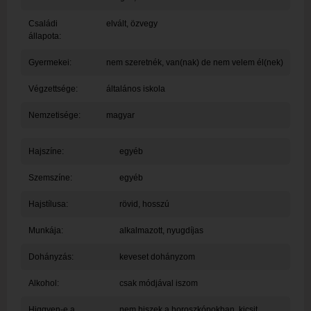
Családi
elvált, özvegy
állapota:
Gyermekei:
nem szeretnék, van(nak) de nem velem él(nek)
Végzettsége:
általános iskola
Nemzetisége:
magyar
Hajszíne:
egyéb
Szemszíne:
egyéb
Hajstílusa:
rövid, hosszú
Munkája:
alkalmazott, nyugdíjas
Dohányzás:
keveset dohányzom
Alkohol:
csak módjával iszom
Higgyen-e a
nem hiszek a horoszkópokban, kicsit