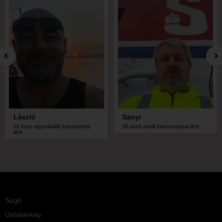
László
Sanyi
52 éves egyedülálló kecskeméti
58 éves elvált kiskunmajsai férfi
férfi
Súgó
Oldaltérkép