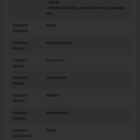
- utazás
- háziállatok (kutya, macska, hörcsög, papagáj
stb.)
Kedvenc
Nincs
könyvem:
Kedvenc
Magyar konyha
ételem:
Kedvenc
Coca-Cola
italom:
Kedvenc
Akció filmek
filmem:
Kedvenc
Mulatós
zeném:
Kedvenc
Autószerelés
hobbim:
Kedvenc
Nincs
színészem: