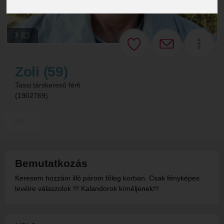
3
Zoli (59)
Tassi társkereső férfi
(1902769)
Vip
Bemutatkozás
Keresem hozzám illő párom főleg korban. Csak fényképes
levélre válaszolok !!! Kalandorok kíméljenek!!!