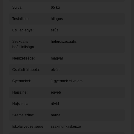
Súlya:
65 kg
Testalkata:
átlagos
Csillagjegye:
szűz
Szexuális
heteroszexuális
beállítottsága:
Nemzetisége:
magyar
Családi állapota:
elvált
Gyermekei:
1 gyermek él velem
Hajszíne:
egyéb
Hajstílusa:
rövid
Szeme színe:
barna
Iskolai végzettsége:
szakmunkásképző