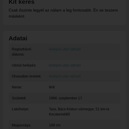
Kit keres
Csak őszinte legyél az nálam a leg fontosabb. Én se teszem
másként.
Adatai
Regisztráció
belépés után látható
dátuma:
Utolsó belépés:
belépés után látható
Olvasatlan levelek:
belépés után látható
Neme:
férfi
Született:
1966. szeptember 17.
Lakóhelye:
Tass
, Bács-Kiskun vármegye, 51 km-re
Kecskeméttől
Magassága:
168 cm