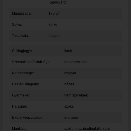
Kaposvártól
Magassága:
170 cm
Súlya:
70 kg
Testalkata:
átlagos
Csillagjegye:
ikrek
Szexuális beállítottsága:
homoszexuális
Nemzetisége:
magyar
Családi állapota:
házas
Gyermekei:
nem szeretnék
Hajszíne:
szőke
Iskolai végzettsége:
érettségi
Munkája:
szellemi szabadfoglalkozású