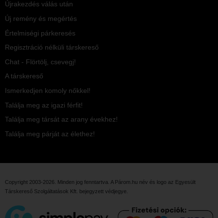
Újrakezdés válás után
Új remény és megértés
Értelmiségi párkeresés
Regisztráció nélküli társkereső
Chat - Flörtölj, csevegj!
A társkereső
Ismerkedjen komoly nőkkel!
Találja meg az igazi férfit!
Találja meg társát az arany évekhez!
Találja meg párját az élethez!
Copyright 2003-2026. Minden jog fenntartva. A Párom.hu név és logo az
Egyesült
Társkereső Szolgáltatások Kft.
bejegyzett védjegye.