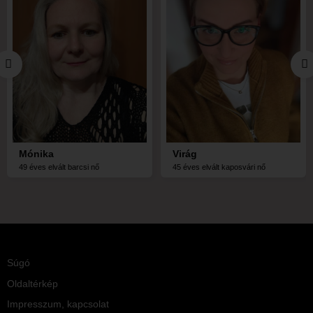
Mónika
Virág
49 éves elvált barcsi nő
45 éves elvált kaposvári nő
Súgó
Oldaltérkép
Impresszum, kapcsolat