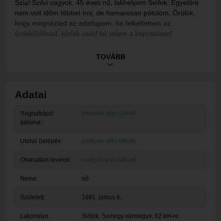
Szia! Szilvi vagyok. 45 éves nő, lakhelyem Siófok. Egyelőre
nem volt időm többet írni, de hamarosan pótolom. Örülök,
hogy megnézted az adatlapom, ha felkeltettem az
érdeklődésed, kérlek vedd fel velem a kapcsolatot!
Ez egy rendszerüzenet, tagunk egyelőre nem töltötte ki a
TOVÁBB
bemutatkozását.
Adatai
Regisztráció
belépés után látható
dátuma:
Utolsó belépés:
belépés után látható
Olvasatlan levelek:
belépés után látható
Neme:
nő
Született:
1981. június 6.
Lakóhelye:
Siófok
, Somogy vármegye, 62 km-re