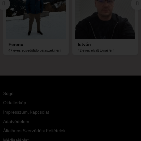
Ferenc
István
47 éves egyedülálló bátaszéki férfi
42 éves elvált tolnai férfi
Súgó
Oldaltérkép
Impresszum, kapcsolat
Adatvédelem
Általános Szerződési Feltételek
Médiaajánlat