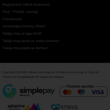
Regisztráció nélküli társkereső
Chat - Flörtölj, csevegj!
A társkereső
Ismerkedjen komoly nőkkel!
Találja meg az igazi férfit!
Találja meg társát az arany évekhez!
Találja meg párját az élethez!
Copyright 2003-2026. Minden jog fenntartva. A Párom.hu név és logo az
Egyesült
Társkereső Szolgáltatások Kft.
bejegyzett védjegye.