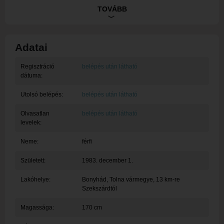
Ez egy rendszerüzenet, tagunk egyelőre nem töltötte ki a
TOVÁBB
bemutatkozását.
Adatai
Regisztráció
belépés után látható
dátuma:
Utolsó belépés:
belépés után látható
Olvasatlan
belépés után látható
levelek:
Neme:
férfi
Született:
1983. december 1.
Lakóhelye:
Bonyhád
, Tolna vármegye, 13 km-re
Szekszárdtól
Magassága:
170 cm