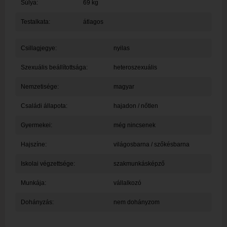
Súlya:
69 kg
Testalkata:
átlagos
Csillagjegye:
nyilas
Szexuális beállítottsága:
heteroszexuális
Nemzetisége:
magyar
Családi állapota:
hajadon / nőtlen
Gyermekei:
még nincsenek
Hajszíne:
világosbarna / szőkésbarna
Iskolai végzettsége:
szakmunkásképző
Munkája:
vállalkozó
Dohányzás:
nem dohányzom