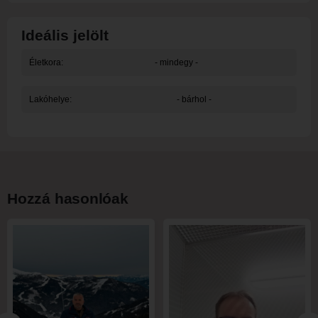
Ideális jelölt
Életkora:
- mindegy -
Lakóhelye:
- bárhol -
Hozzá hasonlóak