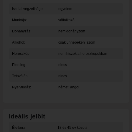
Iskolai végzettsége:
egyetem
Munkája:
vállalkozó
Dohányzás:
nem dohányzom
Alkohol:
csak ünnepeken iszom
Horoszkóp:
nem hiszek a horoszkópokban
Piercing:
nincs
Tetoválás:
nincs
Nyelvtudás:
német, angol
Ideális jelölt
Életkora:
18 és 45 év közötti