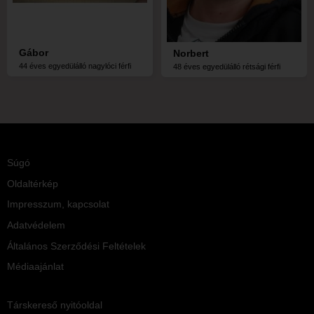
Gábor
Norbert
44 éves egyedülálló nagylóci férfi
48 éves egyedülálló rétsági férfi
Súgó
Oldaltérkép
Impresszum, kapcsolat
Adatvédelem
Általános Szerződési Feltételek
Médiaajánlat
Társkereső nyitóoldal