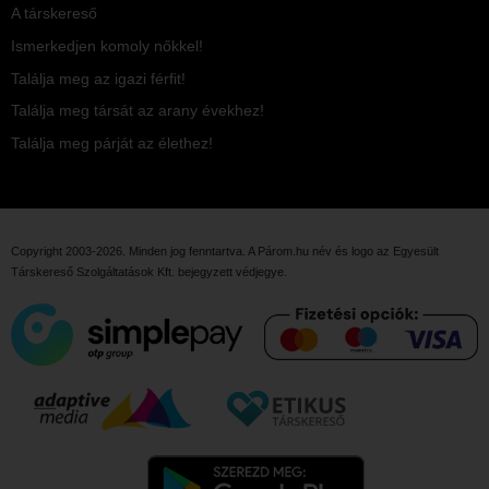
A társkereső
Ismerkedjen komoly nőkkel!
Találja meg az igazi férfit!
Találja meg társát az arany évekhez!
Találja meg párját az élethez!
Copyright 2003-2026. Minden jog fenntartva. A Párom.hu név és logo az
Egyesült
Társkereső Szolgáltatások Kft.
bejegyzett védjegye.