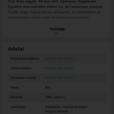
Szia! Robi vagyok. 44 éves férfi, lakhelyem Salgótarján.
Egyelőre nem volt időm többet írni, de hamarosan pótolom.
Örülök, hogy megnézted az adatlapom, ha felkeltettem az
érdeklődésed, kérlek vedd fel velem a kapcsolatot!
Ez egy rendszerüzenet, tagunk egyelőre nem töltötte ki a
TOVÁBB
bemutatkozását.
Adatai
Regisztráció dátuma:
belépés után látható
Utolsó belépés:
belépés után látható
Olvasatlan levelek:
belépés után látható
Neme:
férfi
Született:
1982. június 3.
Lakóhelye:
Salgótarján
, Nógrád vármegye
megyeszékhelye