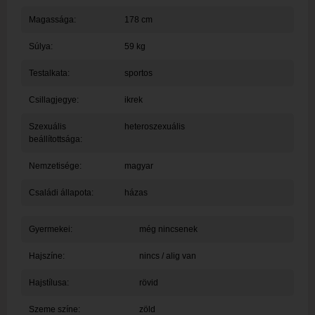
Magassága:
178 cm
Súlya:
59 kg
Testalkata:
sportos
Csillagjegye:
ikrek
Szexuális
heteroszexuális
beállítottsága:
Nemzetisége:
magyar
Családi állapota:
házas
Gyermekei:
még nincsenek
Hajszíne:
nincs / alig van
Hajstílusa:
rövid
Szeme színe:
zöld