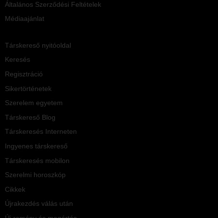
Általános Szerződési Feltételek
Médiaajánlat
Társkereső nyitóoldal
Keresés
Regisztráció
Sikertörténetek
Szerelem egyetem
Társkereső Blog
Társkeresés Interneten
Ingyenes társkereső
Társkeresés mobilon
Szerelmi horoszkóp
Cikkek
Újrakezdés válás után
Új remény és megértés