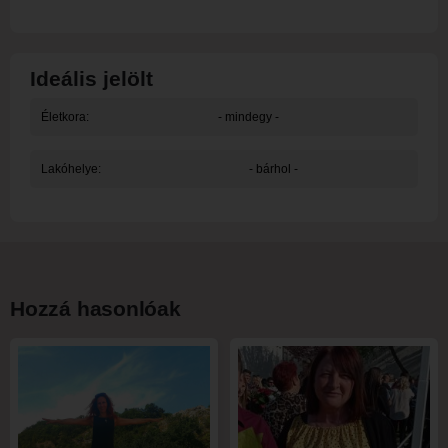
Ideális jelölt
Életkora:
- mindegy -
Lakóhelye:
- bárhol -
Hozzá hasonlóak