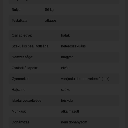
Súlya:
56 kg
Testalkata:
átlagos
Csillagjegye:
halak
Szexuális beállítottsága:
heteroszexuális
Nemzetisége:
magyar
Családi állapota:
elvált
Gyermekei:
van(nak) de nem velem él(nek)
Hajszíne:
szőke
Iskolai végzettsége:
főiskola
Munkája:
alkalmazott
Dohányzás:
nem dohányzom