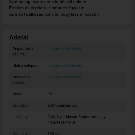
Szabadság, szerelem e kettő kell nekem.
Értelem és érzelem. Humor és figyelem.
Az első találkozás dönti el, hogy lesz e második.
Adatai
Regisztráció
belépés után látható
dátuma:
Utolsó belépés:
belépés után látható
Olvasatlan
belépés után látható
levelek:
Neme:
nő
Született:
1967. március 15.
Lakóhelye:
Győr
, Győr-Moson-Sopron vármegye
megyeszékhelye
Magassága:
156 cm