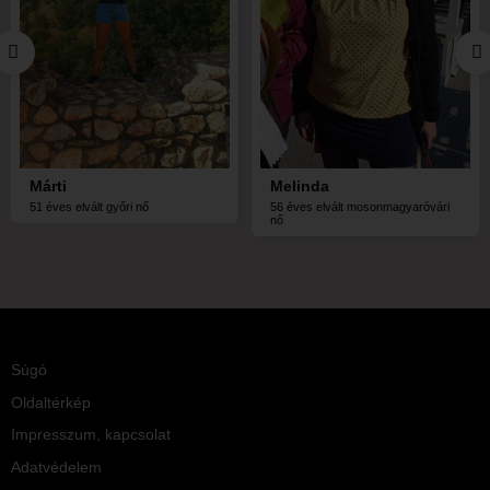
Márti
Melinda
51 éves elvált győri nő
56 éves elvált mosonmagyaróvári
nő
Súgó
Oldaltérkép
Impresszum, kapcsolat
Adatvédelem