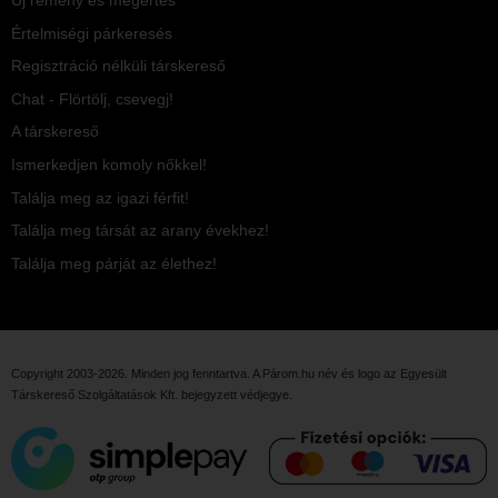
Értelmiségi párkeresés
Regisztráció nélküli társkereső
Chat - Flörtölj, csevegj!
A társkereső
Ismerkedjen komoly nőkkel!
Találja meg az igazi férfit!
Találja meg társát az arany évekhez!
Találja meg párját az élethez!
Copyright 2003-2026. Minden jog fenntartva. A Párom.hu név és logo az
Egyesült
Társkereső Szolgáltatások Kft.
bejegyzett védjegye.