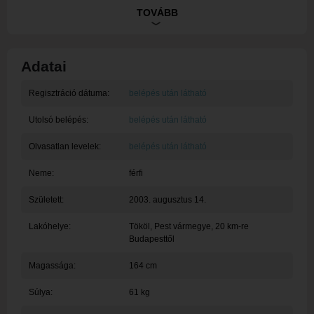
Ez egy rendszerüzenet, tagunk egyelőre nem töltötte ki a
TOVÁBB
bemutatkozását.
Adatai
Regisztráció dátuma:
belépés után látható
Utolsó belépés:
belépés után látható
Olvasatlan levelek:
belépés után látható
Neme:
férfi
Született:
2003. augusztus 14.
Lakóhelye:
Tököl
, Pest vármegye, 20 km-re
Budapesttől
Magassága:
164 cm
Súlya:
61 kg