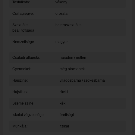
Testalkata:
vékony
Csillagjegye:
oroszlán
Szexuális
heteroszexuális
beállítottsága:
Nemzetisége:
magyar
Családi állapota:
hajadon / nőtlen
Gyermekei:
még nincsenek
Hajszíne:
világosbarna / szőkésbarna
Hajstílusa:
rövid
Szeme színe:
kék
Iskolai végzettsége:
érettségi
Munkája:
fizikai