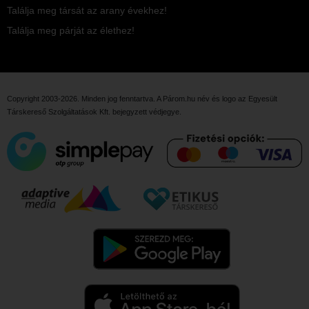
Találja meg társát az arany évekhez!
Találja meg párját az élethez!
Copyright 2003-2026. Minden jog fenntartva. A Párom.hu név és logo az
Egyesült
Társkereső Szolgáltatások Kft.
bejegyzett védjegye.