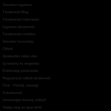
Szerelem egyetem
Társkereső Blog
Társkeresés Interneten
Ingyenes társkereső
Társkeresés mobilon
Szerelmi horoszkóp
Cikkek
Újrakezdés válás után
Új remény és megértés
Értelmiségi párkeresés
Regisztráció nélküli társkereső
Chat - Flörtölj, csevegj!
A társkereső
Ismerkedjen komoly nőkkel!
Találja meg az igazi férfit!