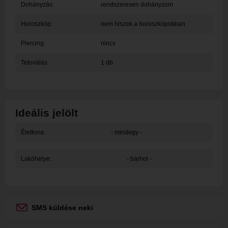
Dohányzás:
rendszeresen dohányzom
Horoszkóp:
nem hiszek a horoszkópokban
Piercing:
nincs
Tetoválás:
1 db
Ideális jelölt
Életkora:
- mindegy -
Lakóhelye:
- bárhol -
SMS küldése neki