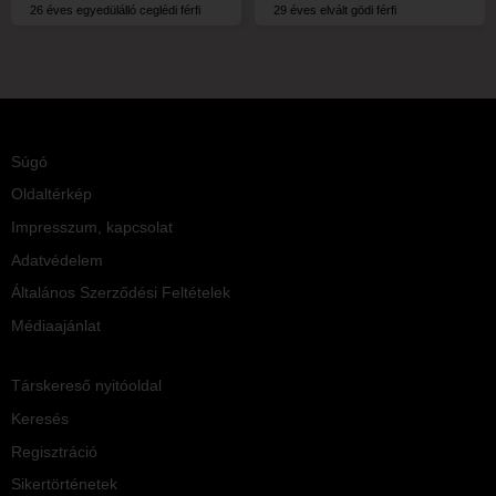
26 éves egyedülálló ceglédi férfi
29 éves elvált gödi férfi
Súgó
Oldaltérkép
Impresszum, kapcsolat
Adatvédelem
Általános Szerződési Feltételek
Médiaajánlat
Társkereső nyitóoldal
Keresés
Regisztráció
Sikertörténetek