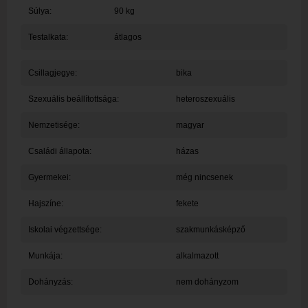
Súlya:
90 kg
Testalkata:
átlagos
Csillagjegye:
bika
Szexuális beállítottsága:
heteroszexuális
Nemzetisége:
magyar
Családi állapota:
házas
Gyermekei:
még nincsenek
Hajszíne:
fekete
Iskolai végzettsége:
szakmunkásképző
Munkája:
alkalmazott
Dohányzás:
nem dohányzom