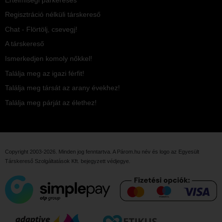
Regisztráció nélküli társkereső
Chat - Flörtölj, csevegj!
A társkereső
Ismerkedjen komoly nőkkel!
Találja meg az igazi férfit!
Találja meg társát az arany évekhez!
Találja meg párját az élethez!
Copyright 2003-2026. Minden jog fenntartva. A Párom.hu név és logo az
Egyesült
Társkereső Szolgáltatások Kft.
bejegyzett védjegye.