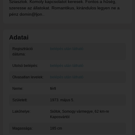
Sziasztok. Komoly kapcsolatot keresek. Fontos a hűség,
szeresse az állatokat. Romantikus, kirándulos legyen ne a
pénz domin@ljon..
Adatai
Regisztráció
belépés után látható
dátuma:
Utolsó belépés:
belépés után látható
Olvasatlan levelek:
belépés után látható
Neme:
férfi
Született:
1973. május 5.
Lakóhelye:
Siófok
, Somogy vármegye, 62 km-re
Kaposvártól
Magassága:
185 cm