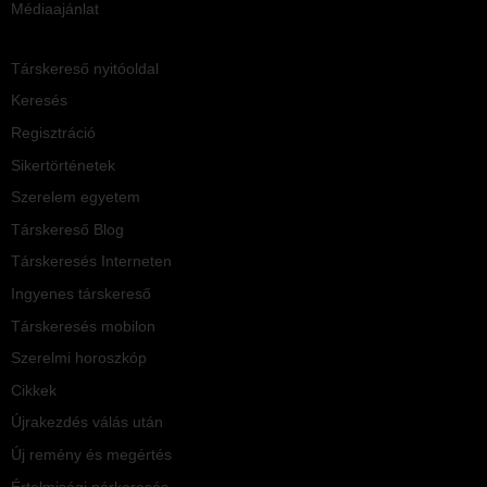
Médiaajánlat
Társkereső nyitóoldal
Keresés
Regisztráció
Sikertörténetek
Szerelem egyetem
Társkereső Blog
Társkeresés Interneten
Ingyenes társkereső
Társkeresés mobilon
Szerelmi horoszkóp
Cikkek
Újrakezdés válás után
Új remény és megértés
Értelmiségi párkeresés