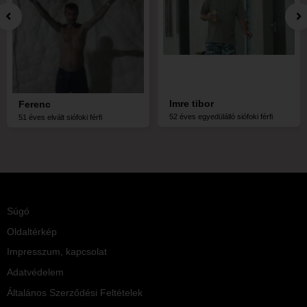
Imre tibor
Ferenc
52 éves egyedülálló siófoki férfi
51 éves elvált siófoki férfi
Súgó
Oldaltérkép
Impresszum, kapcsolat
Adatvédelem
Általános Szerződési Feltételek