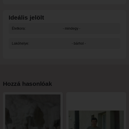
Ideális jelölt
Életkora:
- mindegy -
Lakóhelye:
- bárhol -
Hozzá hasonlóak