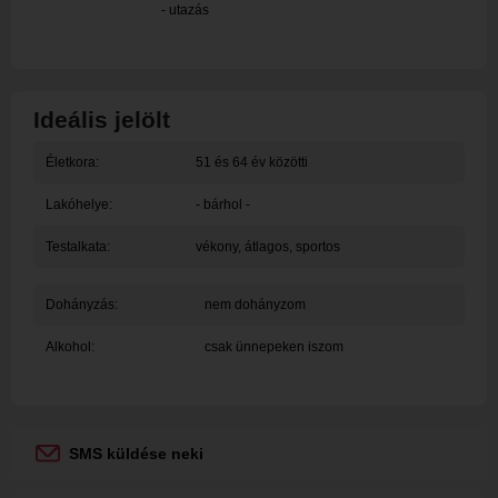
- utazás
Ideális jelölt
Életkora:
51 és 64 év közötti
Lakóhelye:
- bárhol -
Testalkata:
vékony, átlagos, sportos
Dohányzás:
nem dohányzom
Alkohol:
csak ünnepeken iszom
SMS küldése neki