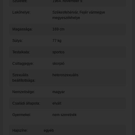
Született:
1964. november 9.
Lakóhelye:
Székesfehérvár
, Fejér vármegye
megyeszékhelye
Magassága:
169 cm
Súlya:
77 kg
Testalkata:
sportos
Csillagjegye:
skorpió
Szexuális
heteroszexuális
beállítottsága:
Nemzetisége:
magyar
Családi állapota:
elvált
Gyermekei:
nem szeretnék
Hajszíne:
egyéb