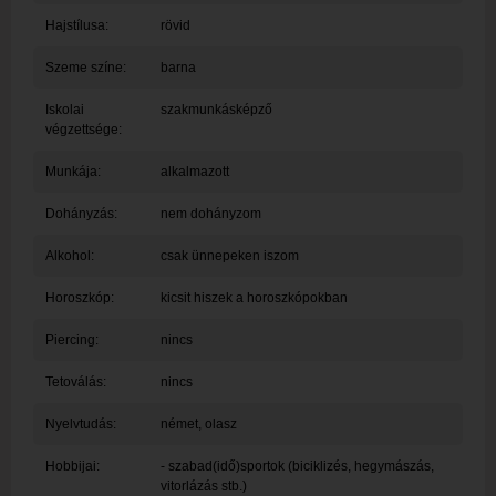
Hajstílusa:
rövid
Szeme színe:
barna
Iskolai
szakmunkásképző
végzettsége:
Munkája:
alkalmazott
Dohányzás:
nem dohányzom
Alkohol:
csak ünnepeken iszom
Horoszkóp:
kicsit hiszek a horoszkópokban
Piercing:
nincs
Tetoválás:
nincs
Nyelvtudás:
német, olasz
Hobbijai:
- szabad(idő)sportok (biciklizés, hegymászás,
vitorlázás stb.)