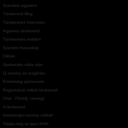
Szerelem egyetem
Társkereső Blog
Társkeresés Interneten
Ingyenes társkereső
Társkeresés mobilon
Szerelmi horoszkóp
Cikkek
Újrakezdés válás után
Új remény és megértés
Értelmiségi párkeresés
Regisztráció nélküli társkereső
Chat - Flörtölj, csevegj!
A társkereső
Ismerkedjen komoly nőkkel!
Találja meg az igazi férfit!