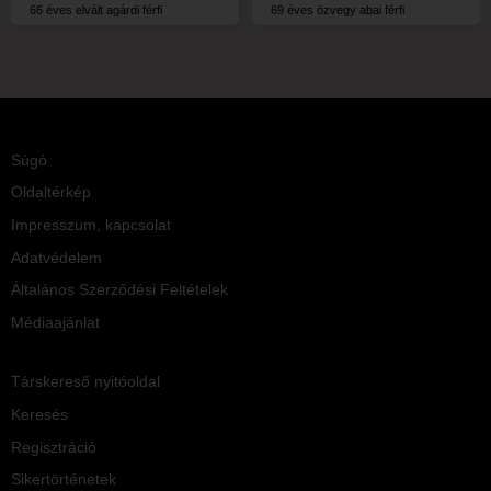
66 éves elvált agárdi férfi
69 éves özvegy abai férfi
Súgó
Oldaltérkép
Impresszum, kapcsolat
Adatvédelem
Általános Szerződési Feltételek
Médiaajánlat
Társkereső nyitóoldal
Keresés
Regisztráció
Sikertörténetek