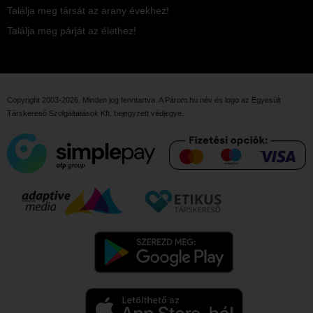
Találja meg társát az arany évekhez!
Találja meg párját az élethez!
Copyright 2003-2026. Minden jog fenntartva. A Párom.hu név és logo az
Egyesült
Társkereső Szolgáltatások Kft.
bejegyzett védjegye.