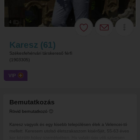
4
Karesz (61)
Székesfehérvári társkereső férfi
(1903305)
VIP
Bemutatkozás
Rövid bemutatkozó 🙂
Karesz vagyok és egy kisebb településen élek a Velencei-tó
mellett. Keresem utolsó életszakaszom kisérőjét, 55-63 éves
kor közötti hölgy személyében. Ha valaki úgy véli szívesen