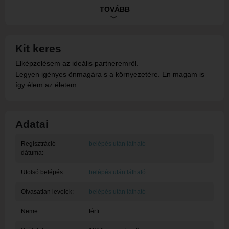
fogadja, folytatom a bemutatkozást.
TOVÁBB
Üdvözlet s köszönöm hogy benéztél hozzám.
Kit keres
Elképzelésem az ideális partneremről.
Legyen igényes önmagára s a környezetére. En magam is
így élem az életem.
Adatai
Regisztráció
belépés után látható
dátuma:
Utolsó belépés:
belépés után látható
Olvasatlan levelek:
belépés után látható
Neme:
férfi