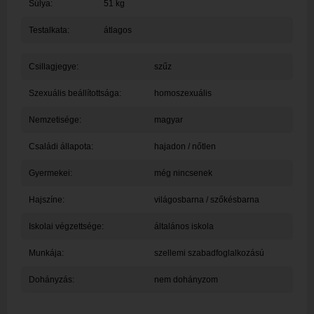
Súlya:
51 kg
Testalkata:
átlagos
Csillagjegye:
szűz
Szexuális beállítottsága:
homoszexuális
Nemzetisége:
magyar
Családi állapota:
hajadon / nőtlen
Gyermekei:
még nincsenek
Hajszíne:
világosbarna / szőkésbarna
Iskolai végzettsége:
általános iskola
Munkája:
szellemi szabadfoglalkozású
Dohányzás:
nem dohányzom