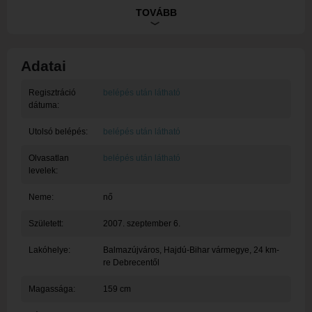
Szeretek viccelődni
TOVÁBB
Hobbim nagyon nincs
Adatai
Regisztráció
belépés után látható
dátuma:
Utolsó belépés:
belépés után látható
Olvasatlan
belépés után látható
levelek:
Neme:
nő
Született:
2007. szeptember 6.
Lakóhelye:
Balmazújváros
, Hajdú-Bihar vármegye, 24 km-
re Debrecentől
Magassága:
159 cm