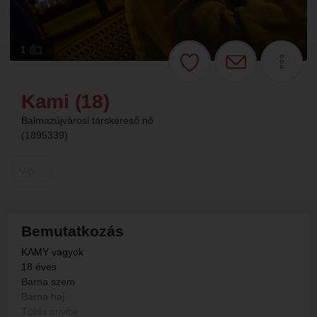
1
Kami (18)
Balmazújvárosi társkereső nő
(1895339)
Vip
Bemutatkozás
KAMY vagyok
18 éves
Barna szem
Barna haj
Többi privibe