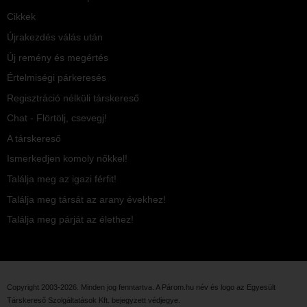
Cikkek
Újrakezdés válás után
Új remény és megértés
Értelmiségi párkeresés
Regisztráció nélküli társkereső
Chat - Flörtölj, csevegj!
A társkereső
Ismerkedjen komoly nőkkel!
Találja meg az igazi férfit!
Találja meg társát az arany évekhez!
Találja meg párját az élethez!
Copyright 2003-2026. Minden jog fenntartva. A Párom.hu név és logo az
Egyesült
Társkereső Szolgáltatások Kft.
bejegyzett védjegye.