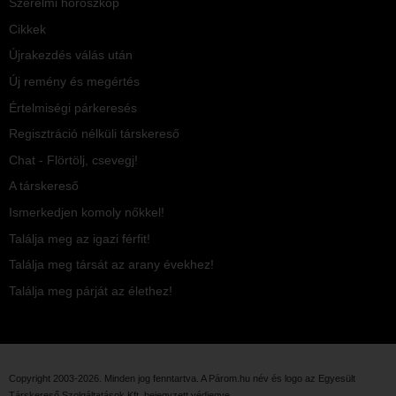
Szerelmi horoszkóp
Cikkek
Újrakezdés válás után
Új remény és megértés
Értelmiségi párkeresés
Regisztráció nélküli társkereső
Chat - Flörtölj, csevegj!
A társkereső
Ismerkedjen komoly nőkkel!
Találja meg az igazi férfit!
Találja meg társát az arany évekhez!
Találja meg párját az élethez!
Copyright 2003-2026. Minden jog fenntartva. A Párom.hu név és logo az
Egyesült
Társkereső Szolgáltatások Kft.
bejegyzett védjegye.