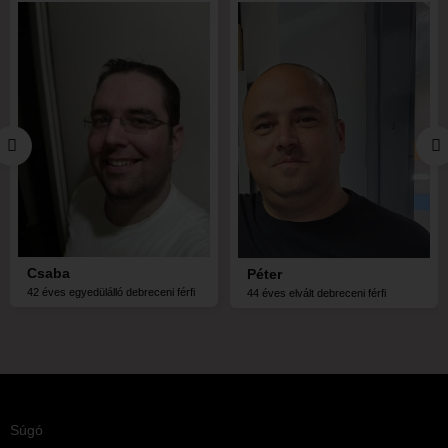
Csaba
Péter
42 éves egyedülálló debreceni férfi
44 éves elvált debreceni férfi
Súgó