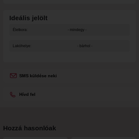
Ideális jelölt
Életkora:
- mindegy -
Lakóhelye:
- bárhol -
SMS küldése neki
Hívd fel
Hozzá hasonlóak