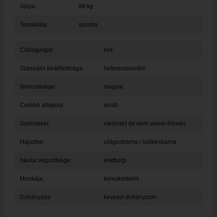
Súlya:
88 kg
Testalkata:
sportos
Csillagjegye:
kos
Szexuális beállítottsága:
heteroszexuális
Nemzetisége:
magyar
Családi állapota:
elvált
Gyermekei:
van(nak) de nem velem él(nek)
Hajszíne:
világosbarna / szőkésbarna
Iskolai végzettsége:
érettségi
Munkája:
kereskedelmi
Dohányzás:
keveset dohányzom