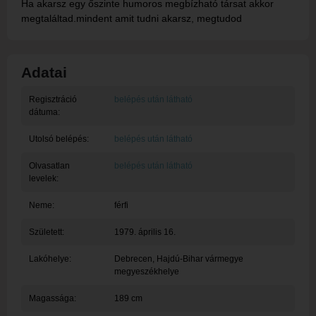
Ha akarsz egy őszinte humoros megbízható társat akkor
megtaláltad.mindent amit tudni akarsz, megtudod
Adatai
Regisztráció
belépés után látható
dátuma:
Utolsó belépés:
belépés után látható
Olvasatlan
belépés után látható
levelek:
Neme:
férfi
Született:
1979. április 16.
Lakóhelye:
Debrecen
, Hajdú-Bihar vármegye
megyeszékhelye
Magassága:
189 cm