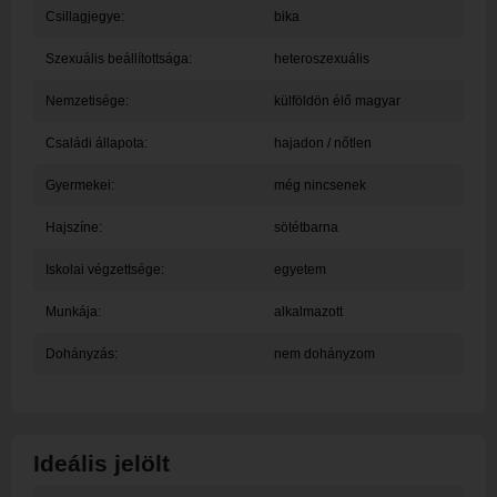
Csillagjegye:
bika
Szexuális beállítottsága:
heteroszexuális
Nemzetisége:
külföldön élő magyar
Családi állapota:
hajadon / nőtlen
Gyermekei:
még nincsenek
Hajszíne:
sötétbarna
Iskolai végzettsége:
egyetem
Munkája:
alkalmazott
Dohányzás:
nem dohányzom
Ideális jelölt