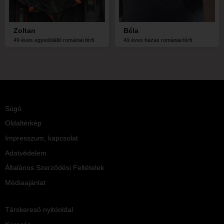
Zoltan
Béla
49 éves egyedülálló romániai férfi
49 éves házas romániai férfi
Súgó
Oldaltérkép
Impresszum, kapcsolat
Adatvédelem
Általános Szerződési Feltételek
Médiaajánlat
Társkereső nyitóoldal