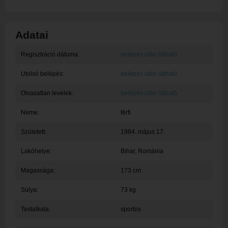
Adatai
Regisztráció dátuma:
belépés után látható
Utolsó belépés:
belépés után látható
Olvasatlan levelek:
belépés után látható
Neme:
férfi
Született:
1984. május 17.
Lakóhelye:
Bihar
, Románia
Magassága:
173 cm
Súlya:
73 kg
Testalkata:
sportos