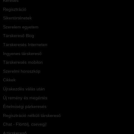
Keresés
Regisztráció
Sikertörténetek
Szerelem egyetem
Társkereső Blog
Társkeresés Interneten
Ingyenes társkereső
Társkeresés mobilon
Szerelmi horoszkóp
Cikkek
Újrakezdés válás után
Új remény és megértés
Értelmiségi párkeresés
Regisztráció nélküli társkereső
Chat - Flörtölj, csevegj!
A társkereső