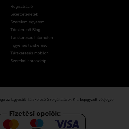
Regisztráció
Sikertörténetek
Szerelem egyetem
Társkereső Blog
Társkeresés Interneten
Ingyenes társkereső
Társkeresés mobilon
Szerelmi horoszkóp
logo az
Egyesült Társkereső Szolgáltatások Kft.
bejegyzett védjegye.