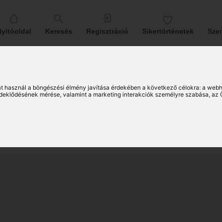
yitóoldal
Keresés
Regisztráció
Sikertörténetek
Sze
ti (50)
t használ a böngészési élmény javítása érdekében a következő célokra:
a webh
érdeklődésének mérése, valamint a marketing interakciók személyre szabása
,
az 
ti társkereső nő
6)