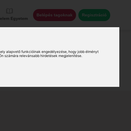
Belépés tagoknak
Regisztráció
relem Egyetem
ely alapvető funkcióinak engedélyezése
,
hogy jobb élményt
Ön számára relevánsabb hirdetések megjelenítése
.