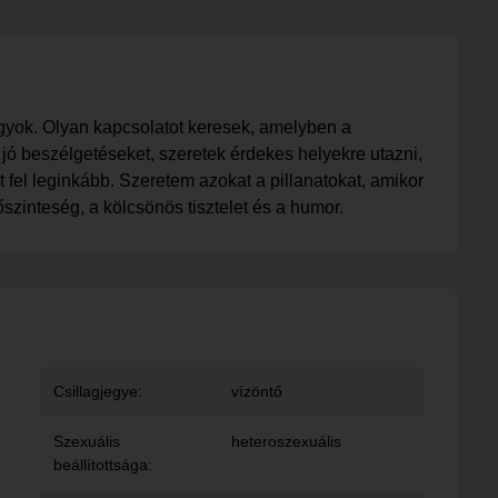
agyok. Olyan kapcsolatot keresek, amelyben a
 jó beszélgetéseket, szeretek érdekes helyekre utazni,
t fel leginkább. Szeretem azokat a pillanatokat, amikor
szinteség, a kölcsönös tisztelet és a humor.
Csillagjegye:
vízöntő
Szexuális
heteroszexuális
beállítottsága: