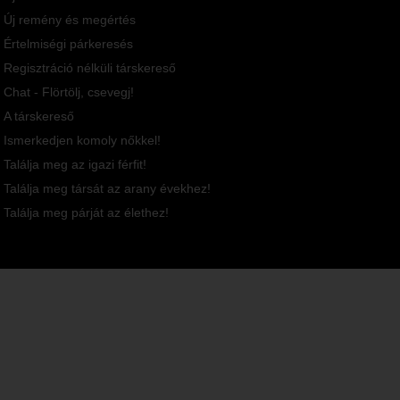
Új remény és megértés
Értelmiségi párkeresés
Regisztráció nélküli társkereső
Chat - Flörtölj, csevegj!
A társkereső
Ismerkedjen komoly nőkkel!
Találja meg az igazi férfit!
Találja meg társát az arany évekhez!
Találja meg párját az élethez!