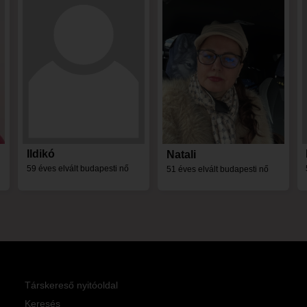
Ildikó
Natali
l
59 éves elvált budapesti nő
51 éves elvált budapesti nő
Társkereső nyitóoldal
Keresés