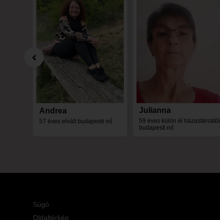
Julianna
Andrea
59 éves külön él házastársátó
57 éves elvált budapesti nő
budapesti nő
Súgó
Oldaltérkép