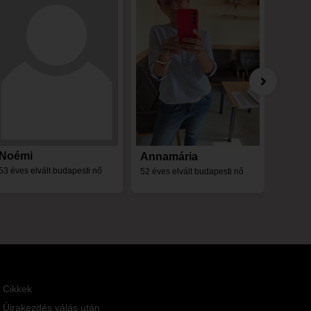
Noémi
Kata
Annamária
53 éves elvált budapesti nő
50 éves
52 éves elvált budapesti nő
Cikkek
Újrakezdés válás után