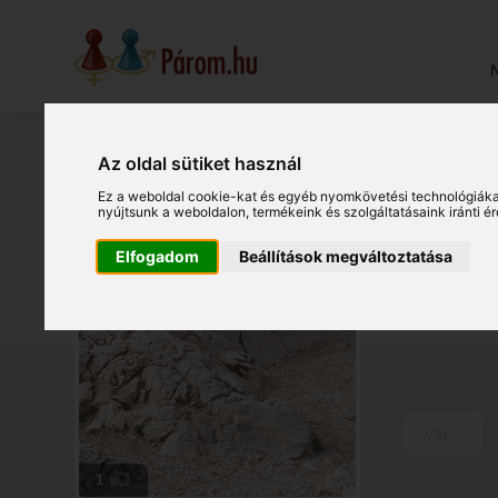
N
Az oldal sütiket használ
Det
Ez a weboldal cookie-kat és egyéb nyomkövetési technológiáka
nyújtsunk a weboldalon
,
termékeink és szolgáltatásaink iránti 
Budapes
Elfogadom
Beállítások megváltoztatása
(190475
Vip
1