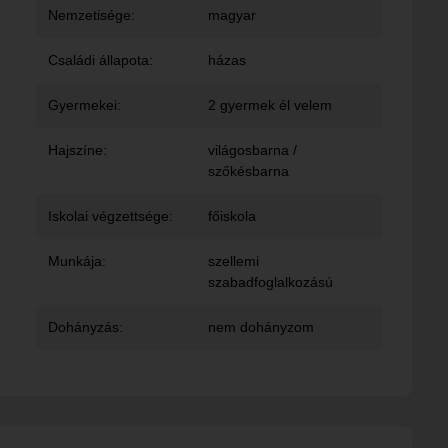
Nemzetisége:
magyar
Családi állapota:
házas
Gyermekei:
2 gyermek él velem
Hajszíne:
világosbarna /
szőkésbarna
Iskolai végzettsége:
főiskola
Munkája:
szellemi
szabadfoglalkozású
Dohányzás:
nem dohányzom