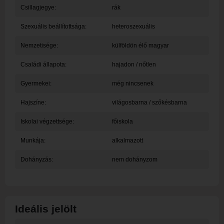
Csillagjegye:
rák
Szexuális beállítottsága:
heteroszexuális
Nemzetisége:
külföldön élő magyar
Családi állapota:
hajadon / nőtlen
Gyermekei:
még nincsenek
Hajszíne:
világosbarna / szőkésbarna
Iskolai végzettsége:
főiskola
Munkája:
alkalmazott
Dohányzás:
nem dohányzom
Ideális jelölt