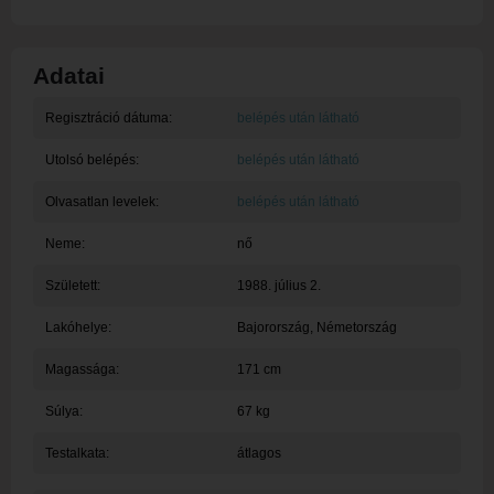
Adatai
Regisztráció dátuma:
belépés után látható
Utolsó belépés:
belépés után látható
Olvasatlan levelek:
belépés után látható
Neme:
nő
Született:
1988. július 2.
Lakóhelye:
Bajorország
, Németország
Magassága:
171 cm
Súlya:
67 kg
Testalkata:
átlagos