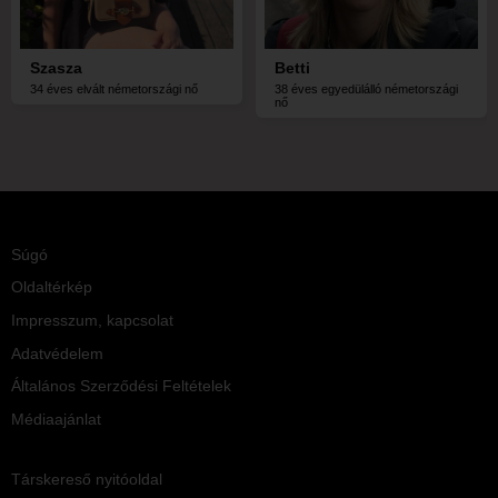
Szasza
Betti
34 éves elvált németországi nő
38 éves egyedülálló németországi
nő
Súgó
Oldaltérkép
Impresszum, kapcsolat
Adatvédelem
Általános Szerződési Feltételek
Médiaajánlat
Társkereső nyitóoldal