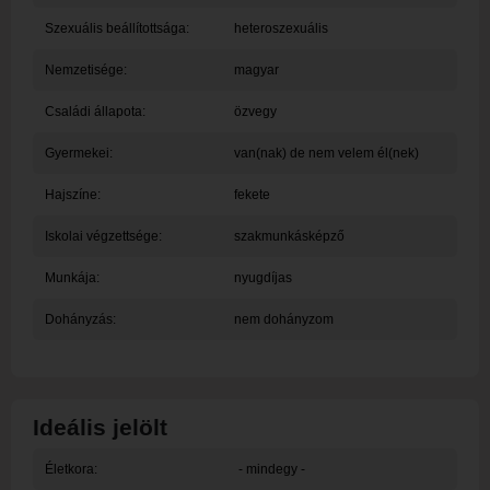
Szexuális beállítottsága:
heteroszexuális
Nemzetisége:
magyar
Családi állapota:
özvegy
Gyermekei:
van(nak) de nem velem él(nek)
Hajszíne:
fekete
Iskolai végzettsége:
szakmunkásképző
Munkája:
nyugdíjas
Dohányzás:
nem dohányzom
Ideális jelölt
Életkora:
- mindegy -