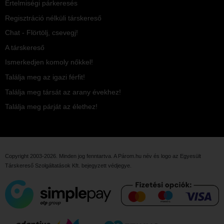
Értelmiségi párkeresés
Regisztráció nélküli társkereső
Chat - Flörtölj, csevegj!
A társkereső
Ismerkedjen komoly nőkkel!
Találja meg az igazi férfit!
Találja meg társát az arany évekhez!
Találja meg párját az élethez!
Copyright 2003-2026. Minden jog fenntartva. A Párom.hu név és logo az
Egyesült
Társkereső Szolgáltatások Kft.
bejegyzett védjegye.