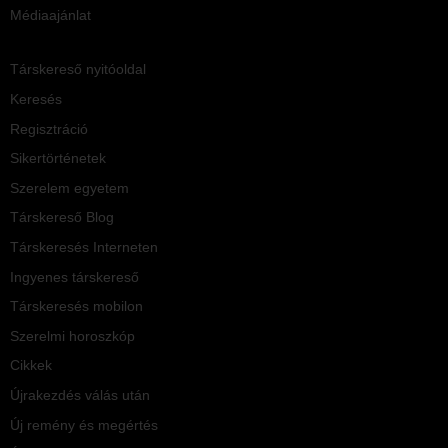
Médiaajánlat
Társkereső nyitóoldal
Keresés
Regisztráció
Sikertörténetek
Szerelem egyetem
Társkereső Blog
Társkeresés Interneten
Ingyenes társkereső
Társkeresés mobilon
Szerelmi horoszkóp
Cikkek
Újrakezdés válás után
Új remény és megértés