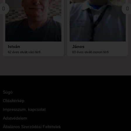
István
János
62 éves elvált váci férfi
63 éves elvált monori férfi
Súgó
Oldaltérkép
Impresszum, kapcsolat
Adatvédelem
Általános Szerződési Feltételek