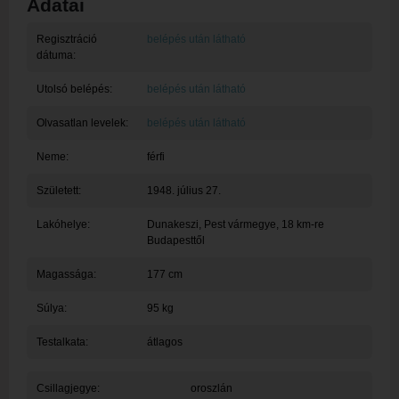
Adatai
Regisztráció
belépés után látható
dátuma:
Utolsó belépés:
belépés után látható
Olvasatlan levelek:
belépés után látható
Neme:
férfi
Született:
1948. július 27.
Lakóhelye:
Dunakeszi
, Pest vármegye, 18 km-re
Budapesttől
Magassága:
177 cm
Súlya:
95 kg
Testalkata:
átlagos
Csillagjegye:
oroszlán