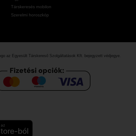
Társkeresés mobilon
Szerelmi horoszkóp
logo az
Egyesült Társkereső Szolgáltatások Kft.
bejegyzett védjegye.