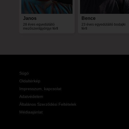
Janos
Bence
28 éves egyedülálló
23 éves egyedülálló bodajki
mezőszentgyörgyi férfi
férfi
Súgó
Oldaltérkép
Impresszum, kapcsolat
Adatvédelem
Általános Szerződési Feltételek
Médiaajánlat