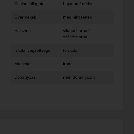
Családi állapota:
hajadon / nőtlen
Gyermekei:
még nincsenek
Hajszíne:
világosbarna /
szőkésbarna
Iskolai végzettsége:
főiskola
Munkája:
irodai
Dohányzás:
nem dohányzom