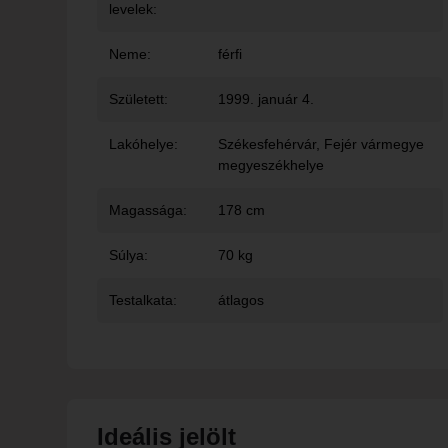
levelek:
Neme:
férfi
Született:
1999. január 4.
Lakóhelye:
Székesfehérvár
, Fejér vármegye
megyeszékhelye
Magassága:
178 cm
Súlya:
70 kg
Testalkata:
átlagos
Ideális jelölt