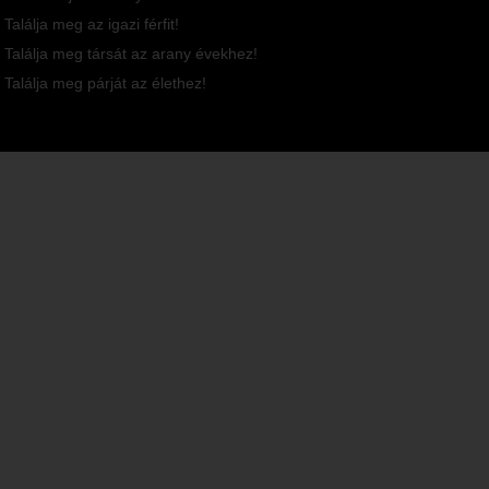
Találja meg az igazi férfit!
Találja meg társát az arany évekhez!
Találja meg párját az élethez!