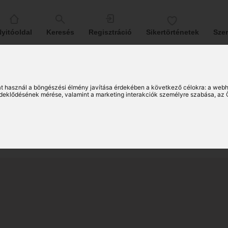
yitóoldal
Keresés
Regisztráció
Sikertörténetek
Sze
lint (27)
t használ a böngészési élmény javítása érdekében a következő célokra:
a webh
érdeklődésének mérése, valamint a marketing interakciók személyre szabása
,
az 
ehérvári társkereső férfi
41)