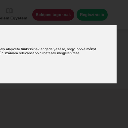
Belépés tagoknak
Regisztráció
relem Egyetem
ely alapvető funkcióinak engedélyezése
,
hogy jobb élményt
Ön számára relevánsabb hirdetések megjelenítése
.