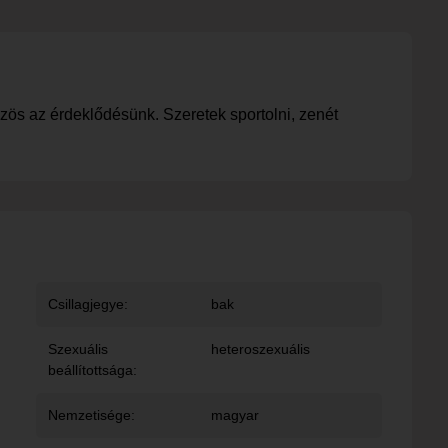
özös az érdeklődésünk. Szeretek sportolni, zenét
Csillagjegye:
bak
Szexuális
heteroszexuális
beállítottsága:
Nemzetisége:
magyar