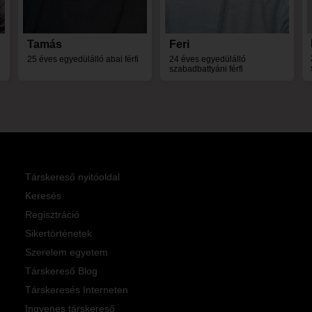
Tamás
Feri
25 éves egyedülálló abai férfi
24 éves egyedülálló
szabadbattyáni férfi
Társkereső nyitóoldal
Keresés
Regisztráció
Sikertörténetek
Szerelem egyetem
Társkereső Blog
Társkeresés Interneten
Ingyenes társkereső