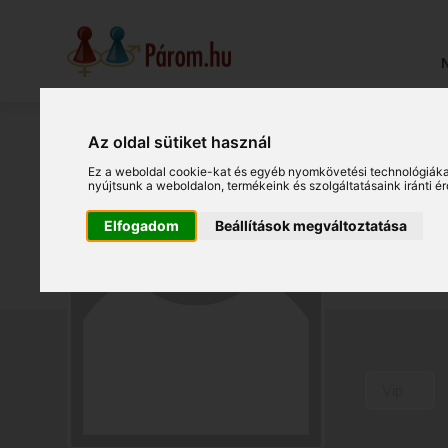
N
Az oldal sütiket használ
Bá
Ez a weboldal cookie-kat és egyéb nyomkövetési technológiáka
nyújtsunk a weboldalon
,
termékeink és szolgáltatásaink iránti 
Elfogadom
Beállítások megváltoztatása
Székesf
(19035
Vip