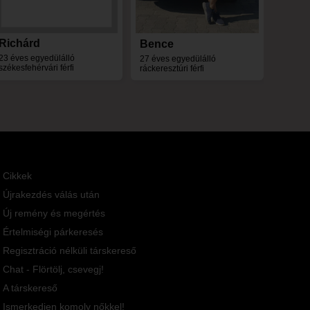
Richárd
Bence
23 éves egyedülálló
27 éves egyedülálló
székesfehérvári férfi
ráckeresztúri férfi
Cikkek
Újrakezdés válás után
Új remény és megértés
Értelmiségi párkeresés
Regisztráció nélküli társkereső
Chat - Flörtölj, csevegj!
A társkereső
Ismerkedjen komoly nőkkel!