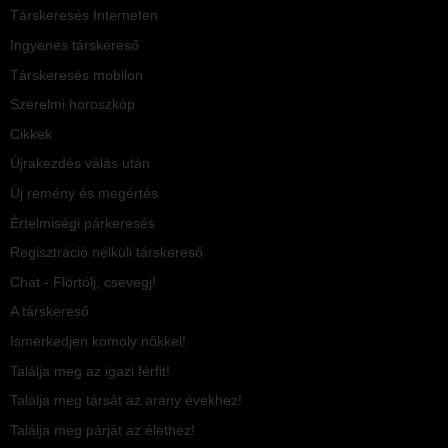
Társkeresés Interneten
Ingyenes társkereső
Társkeresés mobilon
Szerelmi horoszkóp
Cikkek
Újrakezdés válás után
Új remény és megértés
Értelmiségi párkeresés
Regisztráció nélküli társkereső
Chat - Flörtölj, csevegj!
A társkereső
Ismerkedjen komoly nőkkel!
Találja meg az igazi férfit!
Találja meg társát az arany évekhez!
Találja meg párját az élethez!