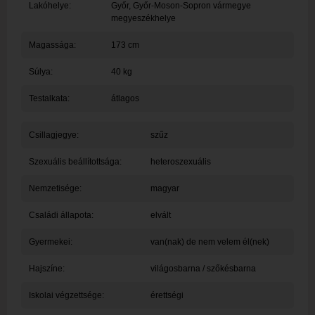
Lakóhelye:
Győr
, Győr-Moson-Sopron vármegye
megyeszékhelye
Magassága:
173 cm
Súlya:
40 kg
Testalkata:
átlagos
Csillagjegye:
szűz
Szexuális beállítottsága:
heteroszexuális
Nemzetisége:
magyar
Családi állapota:
elvált
Gyermekei:
van(nak) de nem velem él(nek)
Hajszíne:
világosbarna / szőkésbarna
Iskolai végzettsége:
érettségi