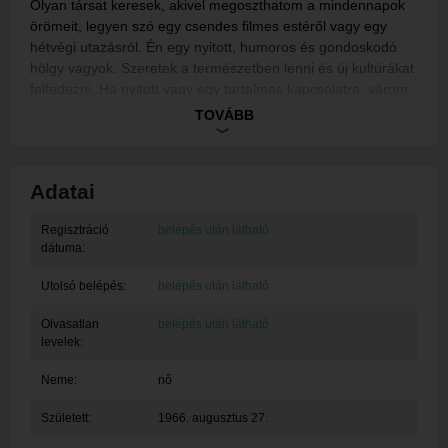
Olyan társat keresek, akivel megoszthatom a mindennapok
örömeit, legyen szó egy csendes filmes estéről vagy egy
hétvégi utazásról. Én egy nyitott, humoros és gondoskodó
hölgy vagyok. Szeretek a természetben lenni és új kultúrákat
felfedezni. Ha nyitott vagy egy tartalmas kapcsolatra, várom
a leveled !
TOVÁBB
Adatai
Regisztráció
belépés után látható
dátuma:
Utolsó belépés:
belépés után látható
Olvasatlan
belépés után látható
levelek:
Neme:
nő
Született:
1966. augusztus 27.