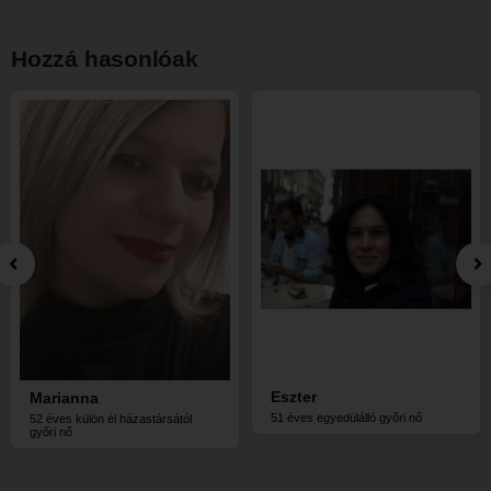
Hozzá hasonlóak
Eszter
Marianna
51 éves egyedülálló győri nő
52 éves külön él házastársától
győri nő