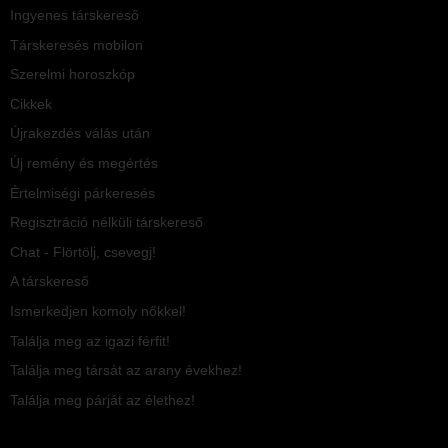
Ingyenes társkereső
Társkeresés mobilon
Szerelmi horoszkóp
Cikkek
Újrakezdés válás után
Új remény és megértés
Értelmiségi párkeresés
Regisztráció nélküli társkereső
Chat - Flörtölj, csevegj!
A társkereső
Ismerkedjen komoly nőkkel!
Találja meg az igazi férfit!
Találja meg társát az arany évekhez!
Találja meg párját az élethez!