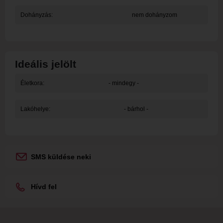
Dohányzás:
nem dohányzom
Ideális jelölt
Életkora:
- mindegy -
Lakóhelye:
- bárhol -
SMS küldése neki
Hívd fel