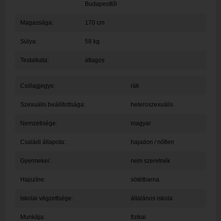
Budapesttől
Magassága:
170 cm
Súlya:
58 kg
Testalkata:
átlagos
Csillagjegye:
rák
Szexuális beállítottsága:
heteroszexuális
Nemzetisége:
magyar
Családi állapota:
hajadon / nőtlen
Gyermekei:
nem szeretnék
Hajszíne:
sötétbarna
Iskolai végzettsége:
általános iskola
Munkája:
fizikai