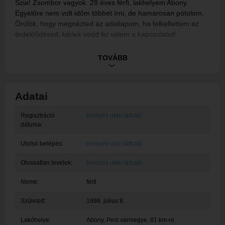
Szia! Zsombor vagyok. 28 éves férfi, lakhelyem Abony.
Egyelőre nem volt időm többet írni, de hamarosan pótolom.
Örülök, hogy megnézted az adatlapom, ha felkeltettem az
érdeklődésed, kérlek vedd fel velem a kapcsolatot!
Ez egy rendszerüzenet, tagunk egyelőre nem töltötte ki a
TOVÁBB
bemutatkozását.
Adatai
Regisztráció
belépés után látható
dátuma:
Utolsó belépés:
belépés után látható
Olvasatlan levelek:
belépés után látható
Neme:
férfi
Született:
1998. július 8.
Lakóhelye:
Abony
, Pest vármegye, 81 km-re