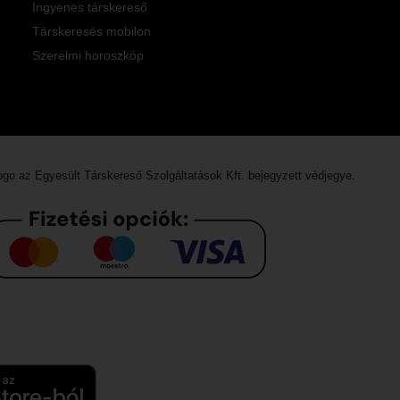
Ingyenes társkereső
Társkeresés mobilon
Szerelmi horoszkóp
logo az
Egyesült Társkereső Szolgáltatások Kft.
bejegyzett védjegye.