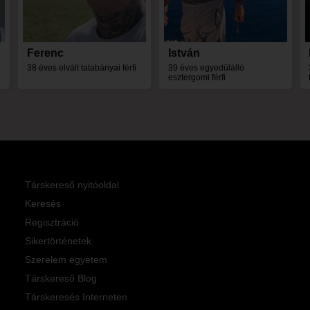
Ferenc
István
38 éves elvált tatabányai férfi
39 éves egyedülálló
esztergomi férfi
Társkereső nyitóoldal
Keresés
Regisztráció
Sikertörténetek
Szerelem egyetem
Társkereső Blog
Társkeresés Interneten