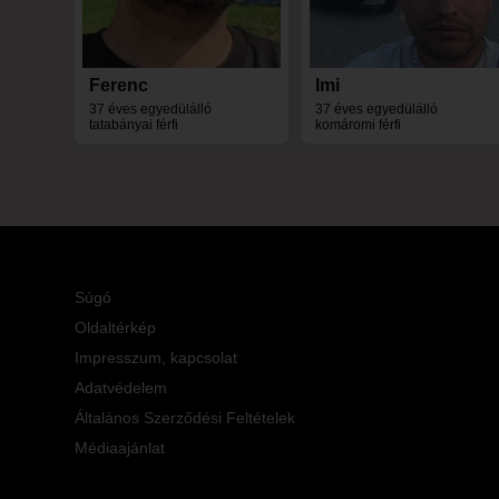
Ferenc
Imi
37 éves egyedülálló
37 éves egyedülálló
tatabányai férfi
komáromi férfi
Súgó
Oldaltérkép
Impresszum, kapcsolat
Adatvédelem
Általános Szerződési Feltételek
Médiaajánlat