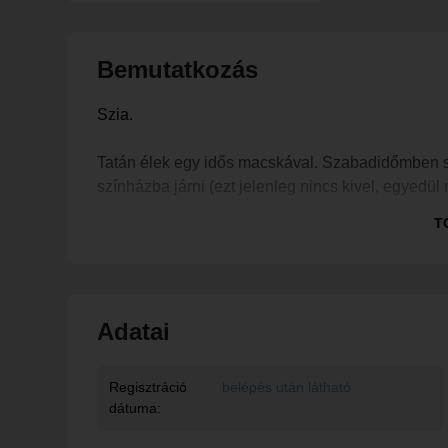
Bemutatkozás
Szia.
Tatán élek egy idős macskával. Szabadidőmben szer
színházba járni (ezt jelenleg nincs kivel, egyedül
Fontos számomra az érintés, nagyon szeretek ölel
T
Kedves, barátságos, segítőkész, kommunikatív - ta
Többet megtudhatsz rólam, ha elkezdünk ismerke
Adatai
Regisztráció
belépés után látható
dátuma: