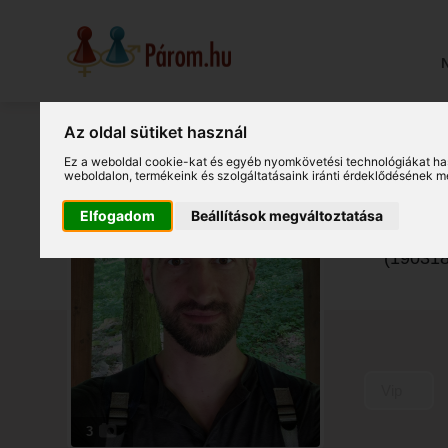
N
Az oldal sütiket használ
Ez a weboldal cookie-kat és egyéb nyomkövetési technológiákat ha
Zs
weboldalon
,
termékeink és szolgáltatásaink iránti érdeklődésének m
Elfogadom
Beállítások megváltoztatása
Tatai tá
(190318
Vip
3