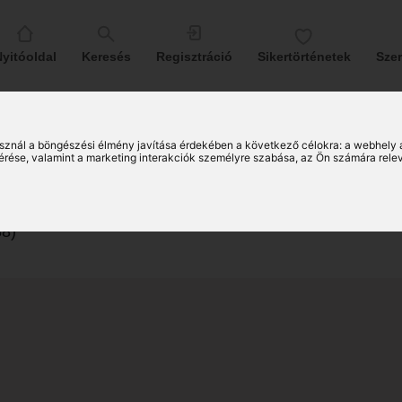
yitóoldal
Keresés
Regisztráció
Sikertörténetek
Sze
sznál a böngészési élmény javítása érdekében a következő célokra:
a webhely 
olt (34)
érése, valamint a marketing interakciók személyre szabása
,
az Ön számára rele
rskereső férfi
8)