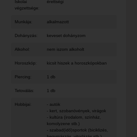
Iskolai
érettségi
végzettsége:
Munkája:
alkalmazott
Dohányzás:
keveset dohányzom
Alkohol:
nem iszom alkoholt
Horoszkóp:
kicsit hiszek a horoszkópokban
Piercing:
1 db
Tetoválás:
1 db
Hobbijai:
- autók
- kert, szobanövények, virágok
- kultúra (irodalom, színház,
komolyzene stb.)
- szabad(idő)sportok (biciklizés,
hegymászás, vitorlázás stb.)