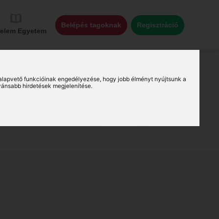
Belépés tagoknak
Regisztráció
relem Egyetem
alapvető funkcióinak engedélyezése
,
hogy jobb élményt nyújtsunk a
vánsabb hirdetések megjelenítése
.