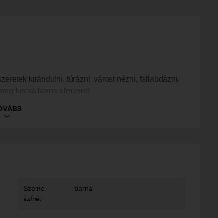
etek kirándulni, túrázni, várost nézni, fallabdázni,
 meg furcsa lenne elmenni).
ni.
OVÁBB
lán ezek a jelzők illenek rám leginkább.
dni 🙂
Szeme
barna
színe: