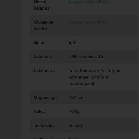
Utolsó
belépés után látható
belépés:
Olvasatlan
belépés után látható
levelek:
Neme:
férfi
Született:
1992. március 19.
Lakóhelye:
Tata
, Komárom-Esztergom
vármegye, 10 km-re
Tatabányától
Magassága:
182 cm
Súlya:
70 kg
Testalkata:
vékony