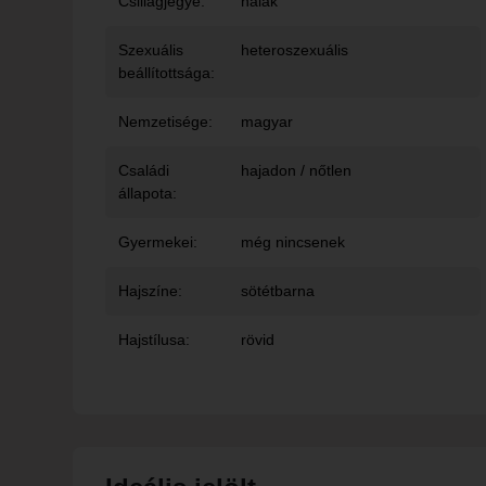
Csillagjegye:
halak
Szexuális
heteroszexuális
beállítottsága:
Nemzetisége:
magyar
Családi
hajadon / nőtlen
állapota:
Gyermekei:
még nincsenek
Hajszíne:
sötétbarna
Hajstílusa:
rövid