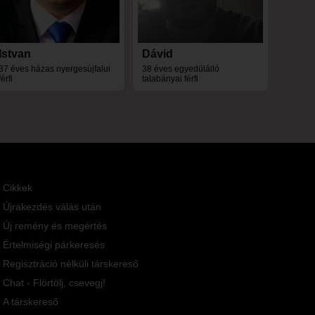
Istvan
Dávid
37 éves házas nyergesújfalui
38 éves egyedülálló
férfi
tatabányai férfi
Cikkek
Újrakezdés válás után
Új remény és megértés
Értelmiségi párkeresés
Regisztráció nélküli társkereső
Chat - Flörtölj, csevegj!
A társkereső