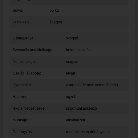
Súlya:
65 kg
Testalkata:
átlagos
Csillagjegye:
skorpió
Szexuális beállítottsága:
heteroszexuális
Nemzetisége:
magyar
Családi állapota:
elvált
Gyermekei:
van(nak) de nem velem él(nek)
Hajszíne:
egyéb
Iskolai végzettsége:
szakmunkásképző
Munkája:
alkalmazott
Dohányzás:
rendszeresen dohányzom