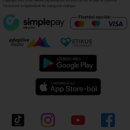
Copyright 2003-2026. Minden jog fenntartva. A Párom.hu név és logo az
Egyesült
Társkereső Szolgáltatások Kft.
bejegyzett védjegye.