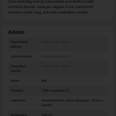
Csak kizárólag komoly kapcsolatot szeretnék.Család
centrikus őszinte, hűséges vagyok.A sok csalódástól
nehezen nyílok meg, szeretek szabadban sétálni.
Adatai
Regisztráció
belépés után látható
dátuma:
Utolsó belépés:
belépés után látható
Olvasatlan
belépés után látható
levelek:
Neme:
férfi
Született:
1989. november 22.
Lakóhelye:
Hevesvezekény
, Heves vármegye, 38 km-re
Egertől
Magassága:
169 cm