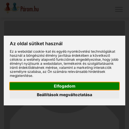
Az oldal sütiket használ
Ez a weboldal cookie-kat és egyéb nyomkövetési technológiákat
használ a böngészési élmény javítása érdekében a következő
célokra:
a webhely alapvető funkcióinak engedélyezése
,
hogy jobb
élményt nyújtsunk a weboldalon
,
termékeink és szolgáltatásaink
iránti érdeklődésének mérése, valamint a marketing interakciók
személyre szabása
,
az Ön számára relevánsabb hirdetések
megjelenítése
.
Elfogadom
Beállítások megváltoztatása