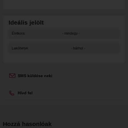
Ideális jelölt
Életkora:
- mindegy -
Lakóhelye:
- bárhol -
SMS küldése neki
Hívd fel
Hozzá hasonlóak