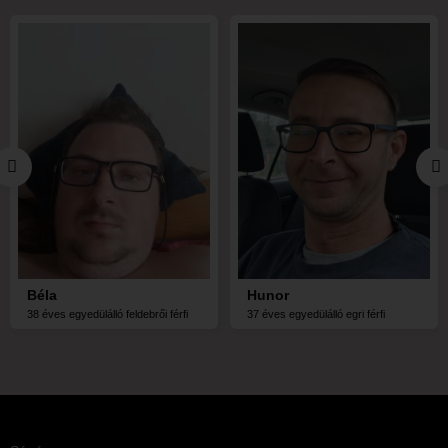
Béla
Hunor
38 éves egyedülálló feldebrői férfi
37 éves egyedülálló egri férfi