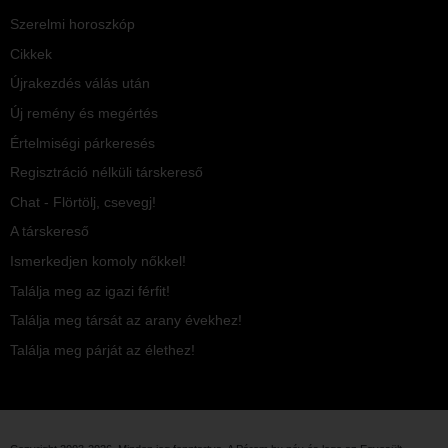
Szerelmi horoszkóp
Cikkek
Újrakezdés válás után
Új remény és megértés
Értelmiségi párkeresés
Regisztráció nélküli társkereső
Chat - Flörtölj, csevegj!
A társkereső
Ismerkedjen komoly nőkkel!
Találja meg az igazi férfit!
Találja meg társát az arany évekhez!
Találja meg párját az élethez!