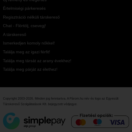
Értelmiségi párkeresés
Regisztráció nélküli társkereső
Chat - Flörtölj, csevegj!
A társkereső
Ismerkedjen komoly nőkkel!
Találja meg az igazi férfit!
Találja meg társát az arany évekhez!
Találja meg párját az élethez!
Copyright 2003-2026. Minden jog fenntartva. A Párom.hu név és logo az
Egyesült
Társkereső Szolgáltatások Kft.
bejegyzett védjegye.