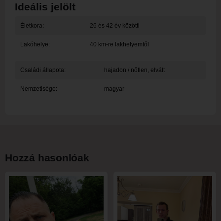
Ideális jelölt
Életkora:
26 és 42 év közötti
Lakóhelye:
40 km-re lakhelyemtől
Családi állapota:
hajadon / nőtlen, elvált
Nemzetisége:
magyar
Hozzá hasonlóak