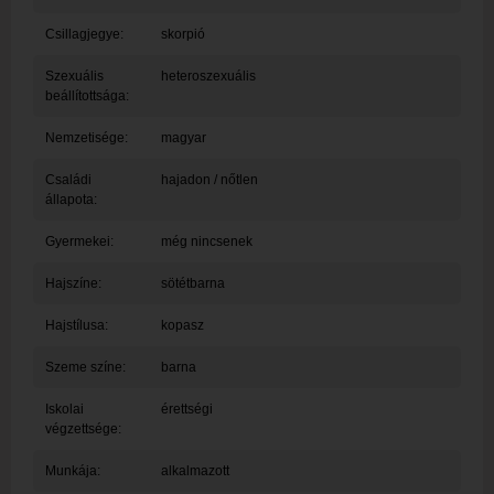
Csillagjegye:
skorpió
Szexuális
heteroszexuális
beállítottsága:
Nemzetisége:
magyar
Családi
hajadon / nőtlen
állapota:
Gyermekei:
még nincsenek
Hajszíne:
sötétbarna
Hajstílusa:
kopasz
Szeme színe:
barna
Iskolai
érettségi
végzettsége:
Munkája:
alkalmazott