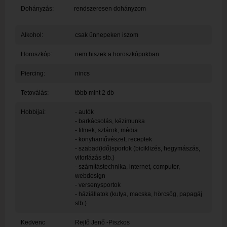
Dohányzás:
rendszeresen dohányzom
Alkohol:
csak ünnepeken iszom
Horoszkóp:
nem hiszek a horoszkópokban
Piercing:
nincs
Tetoválás:
több mint 2 db
Hobbijai:
- autók
- barkácsolás, kézimunka
- filmek, sztárok, média
- konyhaművészet, receptek
- szabad(idő)sportok (biciklizés, hegymászás,
vitorlázás stb.)
- számítástechnika, internet, computer,
webdesign
- versenysportok
- háziállatok (kutya, macska, hörcsög, papagáj
stb.)
Kedvenc
Rejtő Jenő -Piszkos