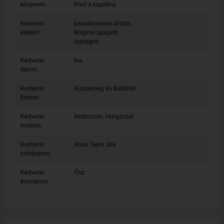
könyvem:
Fred a kapitány
Kedvenc
paradicsomos tészta,
ételem:
Bolgnai spagetti,
lassagne
Kedvenc
tea
italom:
Kedvenc
Büszkeség és Balitélet
filmem:
Kedvenc
Motorozás, Horgászat
hobbim:
Kedvenc
Anya Tajlor Joy
színészem:
Kedvenc
Ősz
évszakom: