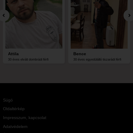
Attila
Bence
30 éves elvált dombrádi férfi
30 éves egyedülálló tiszarádi férfi
Súgó
Oldaltérkép
Impresszum, kapcsolat
Adatvédelem