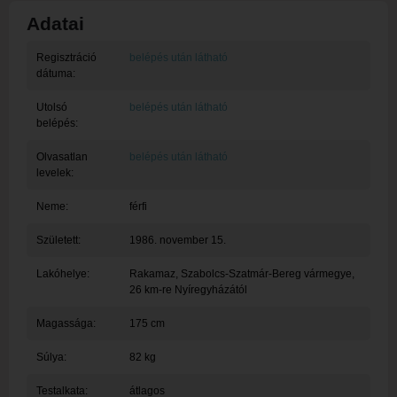
Adatai
Regisztráció
belépés után látható
dátuma:
Utolsó
belépés után látható
belépés:
Olvasatlan
belépés után látható
levelek:
Neme:
férfi
Született:
1986. november 15.
Lakóhelye:
Rakamaz
, Szabolcs-Szatmár-Bereg vármegye,
26 km-re Nyíregyházától
Magassága:
175 cm
Súlya:
82 kg
Testalkata:
átlagos