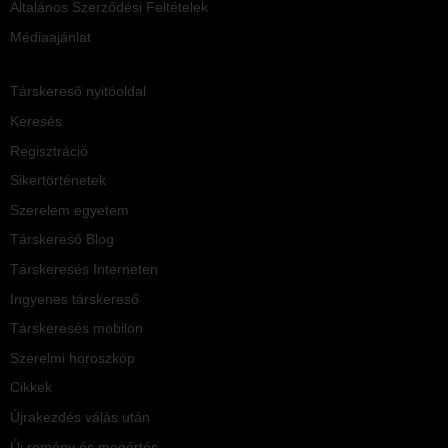
Általános Szerződési Feltételek
Médiaajánlat
Társkereső nyitóoldal
Keresés
Regisztráció
Sikertörténetek
Szerelem egyetem
Társkereső Blog
Társkeresés Interneten
Ingyenes társkereső
Társkeresés mobilon
Szerelmi horoszkóp
Cikkek
Újrakezdés válás után
Új remény és megértés