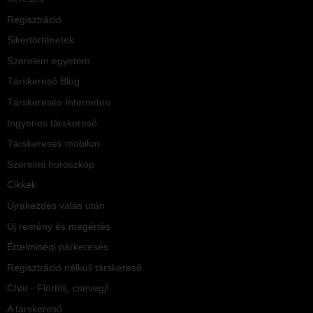
Regisztráció
Sikertörténetek
Szerelem egyetem
Társkereső Blog
Társkeresés Interneten
Ingyenes társkereső
Társkeresés mobilon
Szerelmi horoszkóp
Cikkek
Újrakezdés válás után
Új remény és megértés
Értelmiségi párkeresés
Regisztráció nélküli társkereső
Chat - Flörtölj, csevegj!
A társkereső