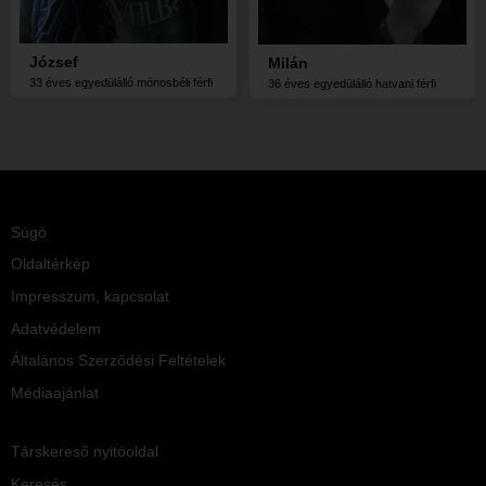
József
Milán
33 éves egyedülálló mónosbéli férfi
36 éves egyedülálló hatvani férfi
Súgó
Oldaltérkép
Impresszum, kapcsolat
Adatvédelem
Általános Szerződési Feltételek
Médiaajánlat
Társkereső nyitóoldal
Keresés