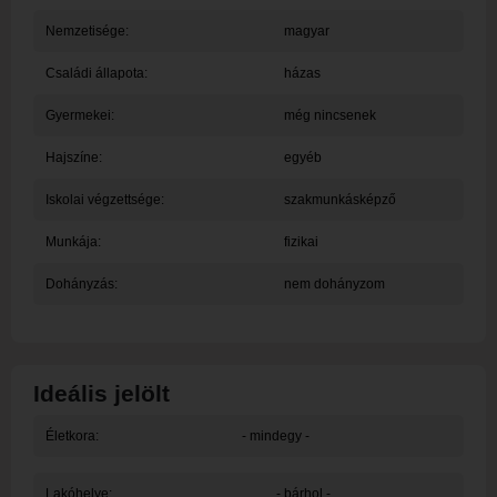
Nemzetisége:
magyar
Családi állapota:
házas
Gyermekei:
még nincsenek
Hajszíne:
egyéb
Iskolai végzettsége:
szakmunkásképző
Munkája:
fizikai
Dohányzás:
nem dohányzom
Ideális jelölt
Életkora:
- mindegy -
Lakóhelye:
- bárhol -