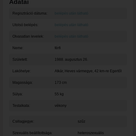
Adatai
Regisztráció dátuma:
belépés után látható
Utolsó belépés:
belépés után látható
Olvasatlan levelek:
belépés után látható
Neme:
férfi
Született:
1988. augusztus 26.
Lakóhelye:
Atkár
, Heves vármegye, 42 km-re Egertől
Magassága:
173 cm
Súlya:
55 kg
Testalkata:
vékony
Csillagjegye:
szűz
Szexuális beállítottsága:
heteroszexuális