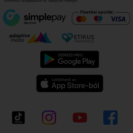
Társkereső Szolgáltatások Kft.
bejegyzett védjegye.