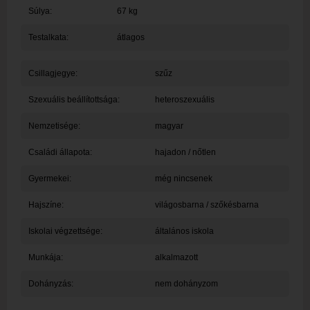
Súlya:
67 kg
Testalkata:
átlagos
Csillagjegye:
szűz
Szexuális beállítottsága:
heteroszexuális
Nemzetisége:
magyar
Családi állapota:
hajadon / nőtlen
Gyermekei:
még nincsenek
Hajszíne:
világosbarna / szőkésbarna
Iskolai végzettsége:
általános iskola
Munkája:
alkalmazott
Dohányzás:
nem dohányzom