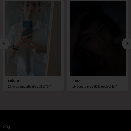
Dávid
Levi
19 éves egyedülálló valkói férfi
19 éves egyedülálló ceglédi férfi
Súgó