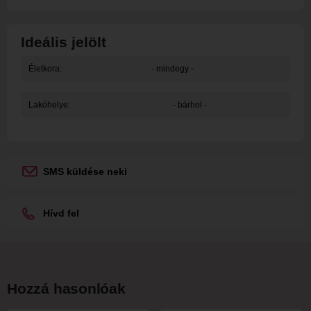
Ideális jelölt
Életkora:
- mindegy -
Lakóhelye:
- bárhol -
SMS küldése neki
Hívd fel
Hozzá hasonlóak