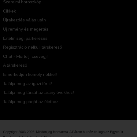
Szerelmi horoszkóp
Cikkek
Újrakezdés válás után
Új remény és megértés
Értelmiségi párkeresés
Regisztráció nélküli társkereső
Chat - Flörtölj, csevegj!
A társkereső
Ismerkedjen komoly nőkkel!
Találja meg az igazi férfit!
Találja meg társát az arany évekhez!
Találja meg párját az élethez!
Copyright 2003-2026. Minden jog fenntartva. A Párom.hu név és logo az
Egyesült