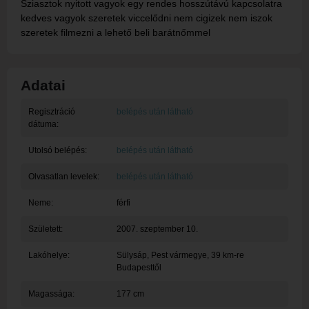
Sziasztok nyitott vagyok egy rendes hosszútávú kapcsolatra
kedves vagyok szeretek viccelődni nem cigizek nem iszok
szeretek filmezni a lehető beli barátnőmmel
Adatai
Regisztráció
belépés után látható
dátuma:
Utolsó belépés:
belépés után látható
Olvasatlan levelek:
belépés után látható
Neme:
férfi
Született:
2007. szeptember 10.
Lakóhelye:
Sülysáp
, Pest vármegye, 39 km-re
Budapesttől
Magassága:
177 cm