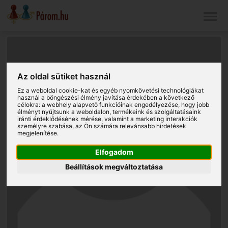
Az oldal sütiket használ
Ez a weboldal cookie-kat és egyéb nyomkövetési technológiákat
használ a böngészési élmény javítása érdekében a következő
célokra:
a webhely alapvető funkcióinak engedélyezése
,
hogy jobb
élményt nyújtsunk a weboldalon
,
termékeink és szolgáltatásaink
iránti érdeklődésének mérése, valamint a marketing interakciók
személyre szabása
,
az Ön számára relevánsabb hirdetések
megjelenítése
.
Elfogadom
Beállítások megváltoztatása