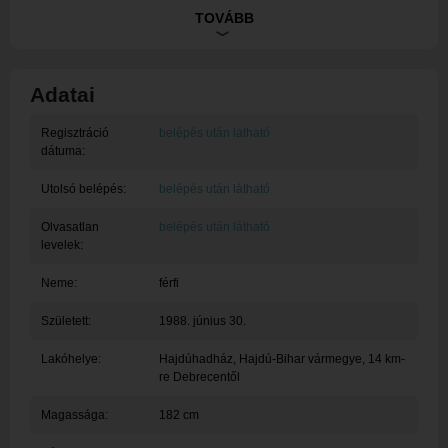
csendet. Introvertált gamer.
TOVÁBB
Adatai
Regisztráció
belépés után látható
dátuma:
Utolsó belépés:
belépés után látható
Olvasatlan
belépés után látható
levelek:
Neme:
férfi
Született:
1988. június 30.
Lakóhelye:
Hajdúhadház
, Hajdú-Bihar vármegye, 14 km-
re Debrecentől
Magassága:
182 cm