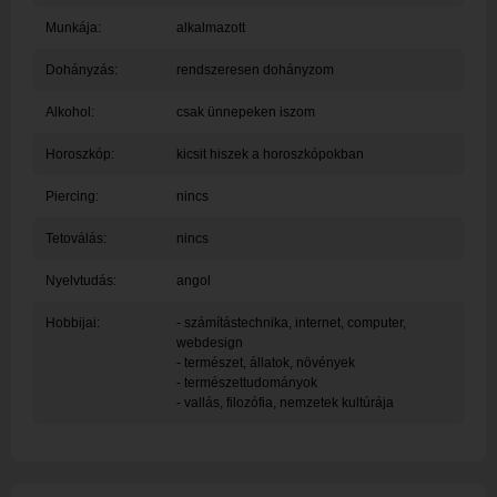
Munkája:
alkalmazott
Dohányzás:
rendszeresen dohányzom
Alkohol:
csak ünnepeken iszom
Horoszkóp:
kicsit hiszek a horoszkópokban
Piercing:
nincs
Tetoválás:
nincs
Nyelvtudás:
angol
Hobbijai:
- számítástechnika, internet, computer,
webdesign
- természet, állatok, növények
- természettudományok
- vallás, filozófia, nemzetek kultúrája