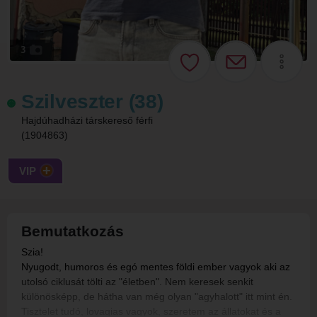
3
Szilveszter (38)
Hajdúhadházi társkereső férfi
(1904863)
VIP
Bemutatkozás
Szia!
Nyugodt, humoros és egó mentes földi ember vagyok aki az
utolsó ciklusát tölti az "életben". Nem keresek senkit
különösképp, de hátha van még olyan "agyhalott" itt mint én.
Tisztelet tudó, lovagias vagyok, szeretem az állatokat és a