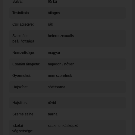
Súlya:
65 kg
Testalkata:
átlagos
Csillagjegye:
rák
Szexuális
heteroszexuális
beállítottsága:
Nemzetisége:
magyar
Családi állapota:
hajadon / nőtlen
Gyermekei:
nem szeretnék
Hajszíne:
sötétbarna
Hajstílusa:
rövid
Szeme színe:
barna
Iskolai
szakmunkásképző
végzettsége: