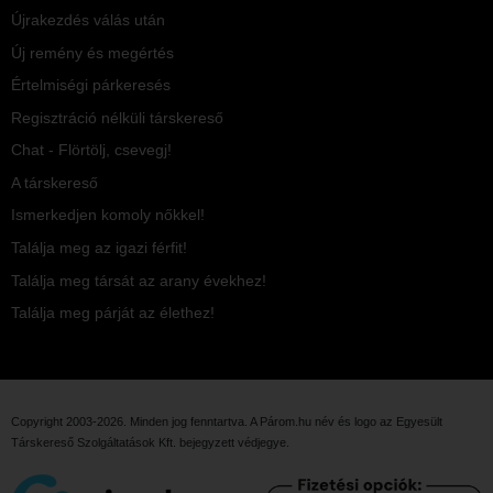
Újrakezdés válás után
Új remény és megértés
Értelmiségi párkeresés
Regisztráció nélküli társkereső
Chat - Flörtölj, csevegj!
A társkereső
Ismerkedjen komoly nőkkel!
Találja meg az igazi férfit!
Találja meg társát az arany évekhez!
Találja meg párját az élethez!
Copyright 2003-2026. Minden jog fenntartva. A Párom.hu név és logo az
Egyesült
Társkereső Szolgáltatások Kft.
bejegyzett védjegye.