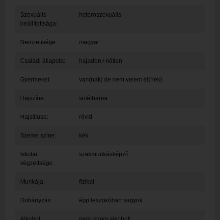
Szexuális
heteroszexuális
beállítottsága:
Nemzetisége:
magyar
Családi állapota:
hajadon / nőtlen
Gyermekei:
van(nak) de nem velem él(nek)
Hajszíne:
sötétbarna
Hajstílusa:
rövid
Szeme színe:
kék
Iskolai
szakmunkásképző
végzettsége:
Munkája:
fizikai
Dohányzás:
épp leszokóban vagyok
Alkohol:
nem iszom alkoholt