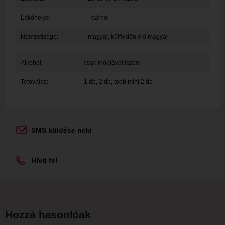
Lakóhelye:
- bárhol -
Nemzetisége:
magyar, külföldön élő magyar
Alkohol:
csak módjával iszom
Tetoválás:
1 db, 2 db, több mint 2 db
SMS küldése neki
Hívd fel
Hozzá hasonlóak