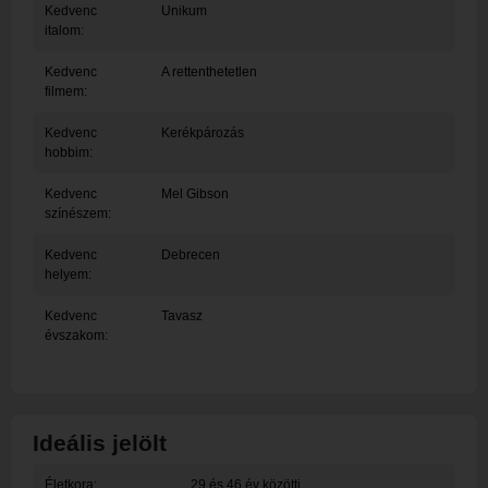
Kedvenc
Unikum
italom:
Kedvenc
A rettenthetetlen
filmem:
Kedvenc
Kerékpározás
hobbim:
Kedvenc
Mel Gibson
színészem:
Kedvenc
Debrecen
helyem:
Kedvenc
Tavasz
évszakom:
Ideális jelölt
Életkora:
29 és 46 év közötti