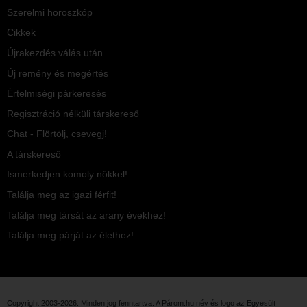
Szerelmi horoszkóp
Cikkek
Újrakezdés válás után
Új remény és megértés
Értelmiségi párkeresés
Regisztráció nélküli társkereső
Chat - Flörtölj, csevegj!
A társkereső
Ismerkedjen komoly nőkkel!
Találja meg az igazi férfit!
Találja meg társát az arany évekhez!
Találja meg párját az élethez!
Copyright 2003-2026. Minden jog fenntartva. A Párom.hu név és logo az
Egyesült