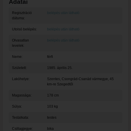
Adatai
Regisztráció
belépés után látható
dátuma:
Utolsó belépés:
belépés után látható
Olvasatlan
belépés után látható
levelek:
Neme:
férfi
Született:
1985. április 25.
Lakóhelye:
Szentes
, Csongrád-Csanád vármegye, 45
km-re Szegedtől
Magassága:
178 cm
Súlya:
103 kg
Testalkata:
testes
Csillagjegye:
bika