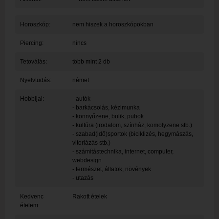
Horoszkóp:
nem hiszek a horoszkópokban
Piercing:
nincs
Tetoválás:
több mint 2 db
Nyelvtudás:
német
Hobbijai:
- autók
- barkácsolás, kézimunka
- könnyűzene, bulik, pubok
- kultúra (irodalom, színház, komolyzene stb.)
- szabad(idő)sportok (biciklizés, hegymászás,
vitorlázás stb.)
- számítástechnika, internet, computer,
webdesign
- természet, állatok, növények
- utazás
Kedvenc
Rakott ételek
ételem: