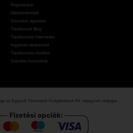
Regisztráció
Sikertörténetek
Szerelem egyetem
Társkereső Blog
Társkeresés Interneten
Ingyenes társkereső
Társkeresés mobilon
Szerelmi horoszkóp
logo az
Egyesült Társkereső Szolgáltatások Kft.
bejegyzett védjegye.