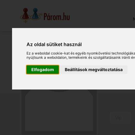
N
Az oldal sütiket használ
Sz
Ez a weboldal cookie-kat és egyéb nyomkövetési technológiáka
nyújtsunk a weboldalon
,
termékeink és szolgáltatásaink iránti 
Százhal
Elfogadom
Beállítások megváltoztatása
(19034
Vip