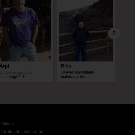
55 éves 
Béla
Árpi
53 éves egyedülálló
55 éves egyedülálló
biatorbágyi férfi
biatorbágyi férfi
Cikkek
Újrakezdés válás után