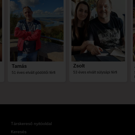
Zsolt
Tamás
53 éves elvált sülysápi férfi
51 éves elvált gödöllői férfi
Társkereső nyitóoldal
Keresés