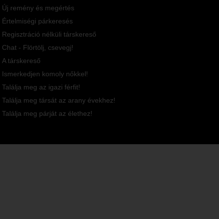
Új remény és megértés
Értelmiségi párkeresés
Regisztráció nélküli társkereső
Chat - Flörtölj, csevegj!
A társkereső
Ismerkedjen komoly nőkkel!
Találja meg az igazi férfit!
Találja meg társát az arany évekhez!
Találja meg párját az élethez!