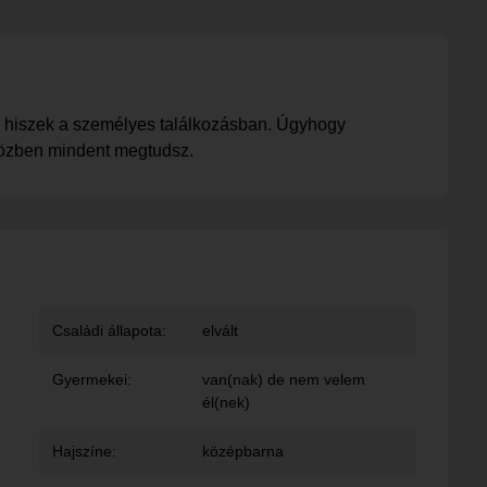
 is hiszek a személyes találkozásban. Úgyhogy
 Közben mindent megtudsz.
Családi állapota:
elvált
Gyermekei:
van(nak) de nem velem
él(nek)
Hajszíne:
középbarna