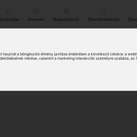
yitóoldal
Keresés
Regisztráció
Sikertörténetek
Sze
abolcs (50)
t használ a böngészési élmény javítása érdekében a következő célokra:
a webh
érdeklődésének mérése, valamint a marketing interakciók személyre szabása
,
az 
ombattai társkereső férfi
23)