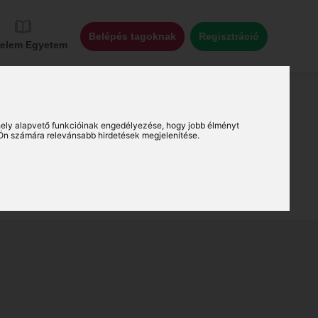
Belépés tagoknak
Regisztráció
relem Egyetem
ely alapvető funkcióinak engedélyezése
,
hogy jobb élményt
Ön számára relevánsabb hirdetések megjelenítése
.