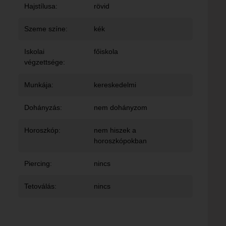
Hajstílusa:
rövid
Szeme színe:
kék
Iskolai
főiskola
végzettsége:
Munkája:
kereskedelmi
Dohányzás:
nem dohányzom
Horoszkóp:
nem hiszek a
horoszkópokban
Piercing:
nincs
Tetoválás:
nincs