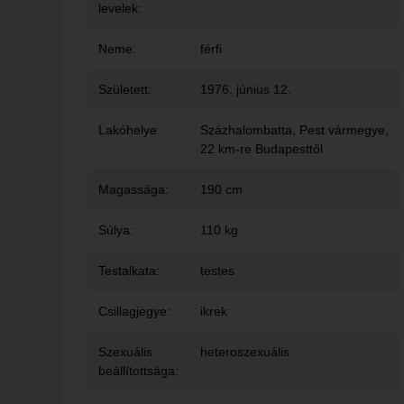
levelek:
Neme:
férfi
Született:
1976. június 12.
Lakóhelye:
Százhalombatta
, Pest vármegye,
22 km-re Budapesttől
Magassága:
190 cm
Súlya:
110 kg
Testalkata:
testes
Csillagjegye:
ikrek
Szexuális
heteroszexuális
beállítottsága: