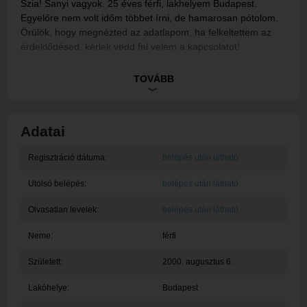
Szia! Sanyi vagyok. 25 éves férfi, lakhelyem Budapest.
Egyelőre nem volt időm többet írni, de hamarosan pótolom.
Örülök, hogy megnézted az adatlapom, ha felkeltettem az
érdeklődésed, kérlek vedd fel velem a kapcsolatot!
Ez egy rendszerüzenet, tagunk egyelőre nem töltötte ki a
TOVÁBB
bemutatkozását.
Adatai
Regisztráció dátuma:
belépés után látható
Utolsó belépés:
belépés után látható
Olvasatlan levelek:
belépés után látható
Neme:
férfi
Született:
2000. augusztus 6.
Lakóhelye:
Budapest