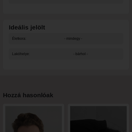
Ideális jelölt
Életkora:
- mindegy -
Lakóhelye:
- bárhol -
Hozzá hasonlóak