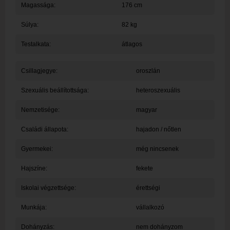
Magassága:
176 cm
Súlya:
82 kg
Testalkata:
átlagos
Csillagjegye:
oroszlán
Szexuális beállítottsága:
heteroszexuális
Nemzetisége:
magyar
Családi állapota:
hajadon / nőtlen
Gyermekei:
még nincsenek
Hajszíne:
fekete
Iskolai végzettsége:
érettségi
Munkája:
vállalkozó
Dohányzás:
nem dohányzom