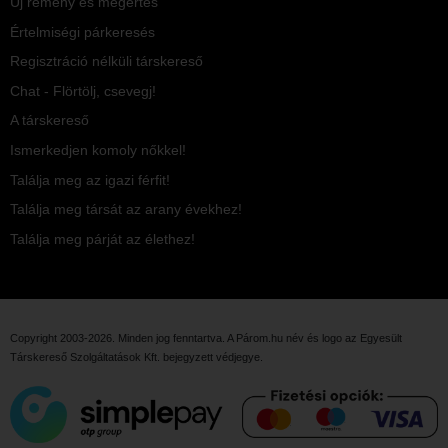
Új remény és megértés
Értelmiségi párkeresés
Regisztráció nélküli társkereső
Chat - Flörtölj, csevegj!
A társkereső
Ismerkedjen komoly nőkkel!
Találja meg az igazi férfit!
Találja meg társát az arany évekhez!
Találja meg párját az élethez!
Copyright 2003-2026. Minden jog fenntartva. A Párom.hu név és logo az
Egyesült
Társkereső Szolgáltatások Kft.
bejegyzett védjegye.