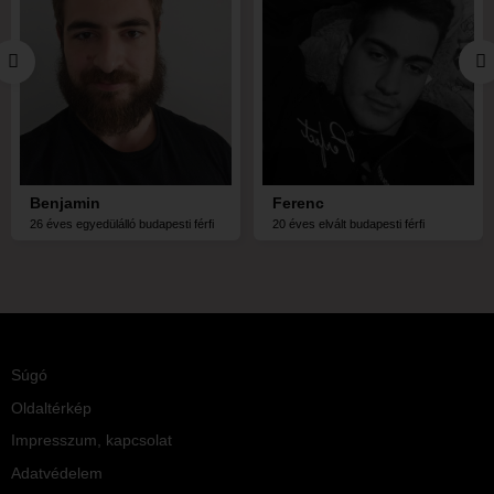
Benjamin
Ferenc
26 éves egyedülálló budapesti férfi
20 éves elvált budapesti férfi
Súgó
Oldaltérkép
Impresszum, kapcsolat
Adatvédelem