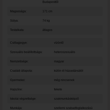
Budapesttől
Magassága:
171 cm
Súlya:
74 kg
Testalkata:
átlagos
Csillagjegye:
vízöntő
Szexuális beállítottsága:
heteroszexuális
Nemzetisége:
magyar
Családi állapota:
külön él házastársától
Gyermekei:
még nincsenek
Hajszíne:
fekete
Iskolai végzettsége:
szakmunkásképző
Munkája:
szellemi szabadfoglalkozású