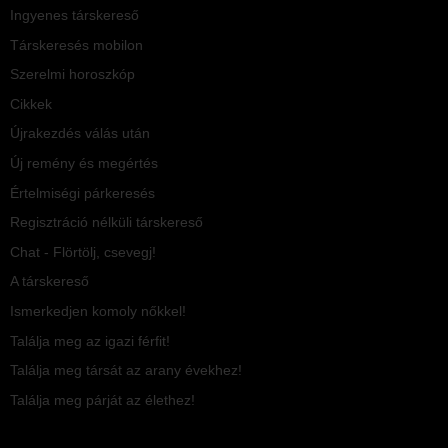
Ingyenes társkereső
Társkeresés mobilon
Szerelmi horoszkóp
Cikkek
Újrakezdés válás után
Új remény és megértés
Értelmiségi párkeresés
Regisztráció nélküli társkereső
Chat - Flörtölj, csevegj!
A társkereső
Ismerkedjen komoly nőkkel!
Találja meg az igazi férfit!
Találja meg társát az arany évekhez!
Találja meg párját az élethez!