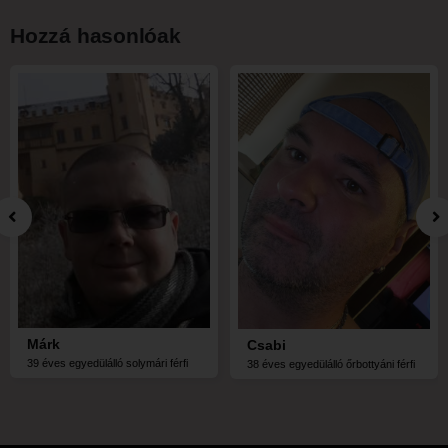
Hozzá hasonlóak
Márk
Csabi
39 éves egyedülálló solymári férfi
38 éves egyedülálló őrbottyáni férfi