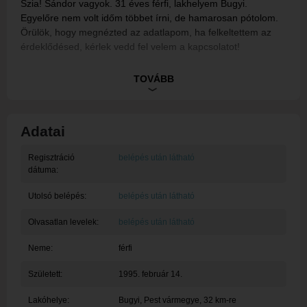
Szia! Sándor vagyok. 31 éves férfi, lakhelyem Bugyi.
Egyelőre nem volt időm többet írni, de hamarosan pótolom.
Örülök, hogy megnézted az adatlapom, ha felkeltettem az
érdeklődésed, kérlek vedd fel velem a kapcsolatot!
Ez egy rendszerüzenet, tagunk egyelőre nem töltötte ki a
TOVÁBB
bemutatkozását.
Adatai
Regisztráció
belépés után látható
dátuma:
Utolsó belépés:
belépés után látható
Olvasatlan levelek:
belépés után látható
Neme:
férfi
Született:
1995. február 14.
Lakóhelye:
Bugyi
, Pest vármegye, 32 km-re