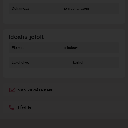
Dohányzás:
nem dohányzom
Ideális jelölt
Életkora:
- mindegy -
Lakóhelye:
- bárhol -
SMS küldése neki
Hívd fel