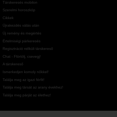
Társkeresés mobilon
Szerelmi horoszkóp
Cikkek
Újrakezdés válás után
Új remény és megértés
Értelmiségi párkeresés
Regisztráció nélküli társkereső
Chat - Flörtölj, csevegj!
A társkereső
Ismerkedjen komoly nőkkel!
Találja meg az igazi férfit!
Találja meg társát az arany évekhez!
Találja meg párját az élethez!