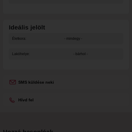
Ideális jelölt
Életkora:
- mindegy -
Lakóhelye:
- bárhol -
SMS küldése neki
Hívd fel
Hozzá hasonlóak