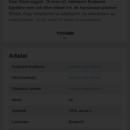
Szia! Rózsi vagyok. 76 éves nő, lakhelyem Budapest.
Egyelőre nem volt időm többet írni, de hamarosan pótolom.
Örülök, hogy megnézted az adatlapom, ha felkeltettem az
érdeklődésed, kérlek vedd fel velem a kapcsolatot!
Ez egy rendszerüzenet, tagunk egyelőre nem töltötte ki a
TOVÁBB
bemutatkozását.
Adatai
Regisztráció dátuma:
belépés után látható
Utolsó belépés:
belépés után látható
Olvasatlan levelek:
belépés után látható
Neme:
nő
Született:
1950. január 1.
Lakóhelye:
Budapest