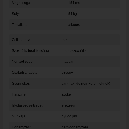
Magassága:
154 cm
Súlya:
54 kg
Testalkata:
átlagos
Csillagjegye:
bak
Szexuális beállítottsága:
heteroszexuális
Nemzetisége:
magyar
Családi állapota:
özvegy
Gyermekei:
van(nak) de nem velem él(nek)
Hajszíne:
szőke
Iskolai végzettsége:
érettségi
Munkája:
nyugdíjas
Dohányzás:
nem dohányzom