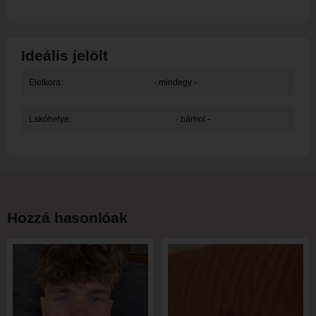
Ideális jelölt
Életkora:
- mindegy -
Lakóhelye:
- bárhol -
Hozzá hasonlóak