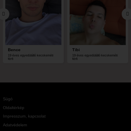
Bence
Tibi
19 éves egyedülálló kecskeméti
19 éves egyedülálló kecskeméti
férfi
férfi
Súgó
Oldaltérkép
Impresszum, kapcsolat
Adatvédelem