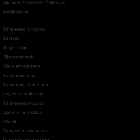
Általános Szerződési Feltételek
Médiaajánlat
Társkereső nyitóoldal
Keresés
Regisztráció
Sikertörténetek
Szerelem egyetem
Társkereső Blog
Társkeresés Interneten
Ingyenes társkereső
Társkeresés mobilon
Szerelmi horoszkóp
Cikkek
Újrakezdés válás után
Új remény és megértés