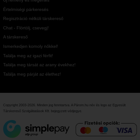
Értelmiségi párkeresés
Regisztráció nélküli társkereső
Chat - Flörtölj, csevegj!
A társkereső
Ismerkedjen komoly nőkkel!
Találja meg az igazi férfit!
Találja meg társát az arany évekhez!
Találja meg párját az élethez!
Copyright 2003-2026. Minden jog fenntartva. A Párom.hu név és logo az
Egyesült
Társkereső Szolgáltatások Kft.
bejegyzett védjegye.