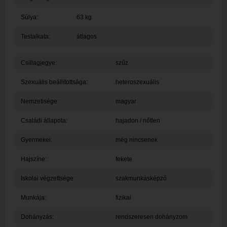
Súlya:
63 kg
Testalkata:
átlagos
Csillagjegye:
szűz
Szexuális beállítottsága:
heteroszexuális
Nemzetisége:
magyar
Családi állapota:
hajadon / nőtlen
Gyermekei:
még nincsenek
Hajszíne:
fekete
Iskolai végzettsége:
szakmunkásképző
Munkája:
fizikai
Dohányzás:
rendszeresen dohányzom