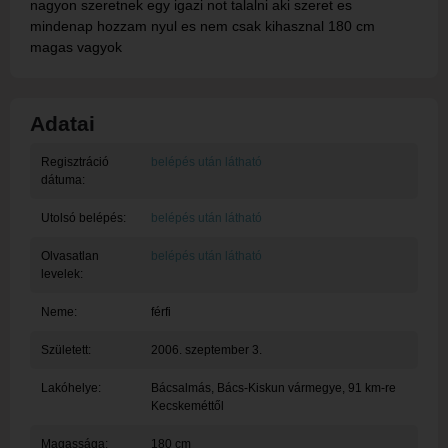
nagyon szeretnek egy igazi not talalni aki szeret es
mindenap hozzam nyul es nem csak kihasznal 180 cm
magas vagyok
Adatai
Regisztráció
belépés után látható
dátuma:
Utolsó belépés:
belépés után látható
Olvasatlan
belépés után látható
levelek:
Neme:
férfi
Született:
2006. szeptember 3.
Lakóhelye:
Bácsalmás
, Bács-Kiskun vármegye, 91 km-re
Kecskeméttől
Magassága:
180 cm