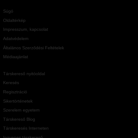
Súgó
Oldaltérkép
Impresszum, kapcsolat
Adatvédelem
Általános Szerződési Feltételek
Médiaajánlat
Társkereső nyitóoldal
Keresés
Regisztráció
Sikertörténetek
Szerelem egyetem
Társkereső Blog
Társkeresés Interneten
Ingyenes társkereső