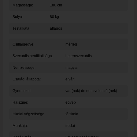
Magassága:
180 cm
Súlya:
80 kg
Testalkata:
átlagos
Csillagjegye:
mérleg
Szexuális beállítottsága:
heteroszexuális
Nemzetisége:
magyar
Családi állapota:
elvált
Gyermekei:
van(nak) de nem velem él(nek)
Hajszíne:
egyéb
Iskolai végzettsége:
főiskola
Munkája:
irodai