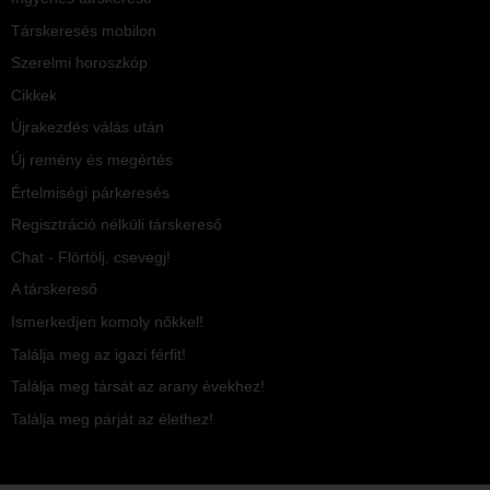
Társkeresés mobilon
Szerelmi horoszkóp
Cikkek
Újrakezdés válás után
Új remény és megértés
Értelmiségi párkeresés
Regisztráció nélküli társkereső
Chat - Flörtölj, csevegj!
A társkereső
Ismerkedjen komoly nőkkel!
Találja meg az igazi férfit!
Találja meg társát az arany évekhez!
Találja meg párját az élethez!