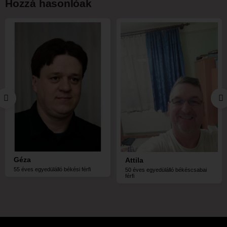
Hozzá hasonlóak
Géza
Attila
55 éves egyedülálló békési férfi
50 éves egyedülálló békéscsabai
férfi