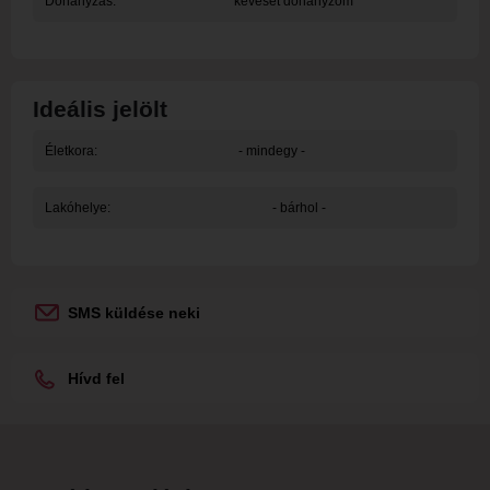
Dohányzás:
keveset dohányzom
Ideális jelölt
Életkora:
- mindegy -
Lakóhelye:
- bárhol -
SMS küldése neki
Hívd fel