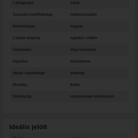
Csillagjegye:
halak
Szexuális beállítottsága:
heteroszexuális
Nemzetisége:
magyar
Családi állapota:
hajadon / nőtlen
Gyermekei:
még nincsenek
Hajszíne:
középbarna
Iskolai végzettsége:
érettségi
Munkája:
fizikai
Dohányzás:
rendszeresen dohányzom
Ideális jelölt