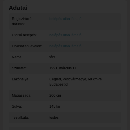
Adatai
Regisztráció
belépés után látható
dátuma:
Utolsó belépés:
belépés után látható
Olvasatlan levelek:
belépés után látható
Neme:
férfi
Született:
1991. március 11.
Lakóhelye:
Cegléd
, Pest vármegye, 68 km-re
Budapesttől
Magassága:
200 cm
Súlya:
145 kg
Testalkata:
testes