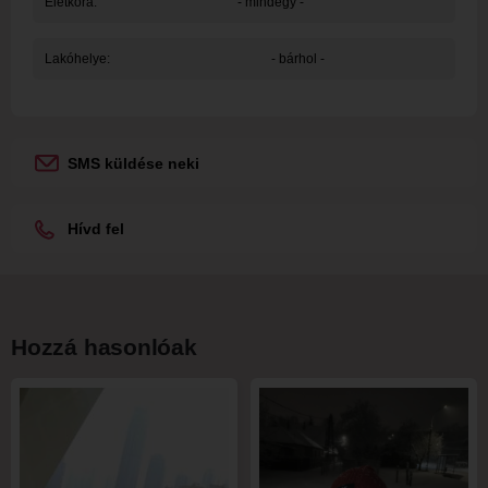
Életkora:
- mindegy -
Lakóhelye:
- bárhol -
SMS küldése neki
Hívd fel
Hozzá hasonlóak