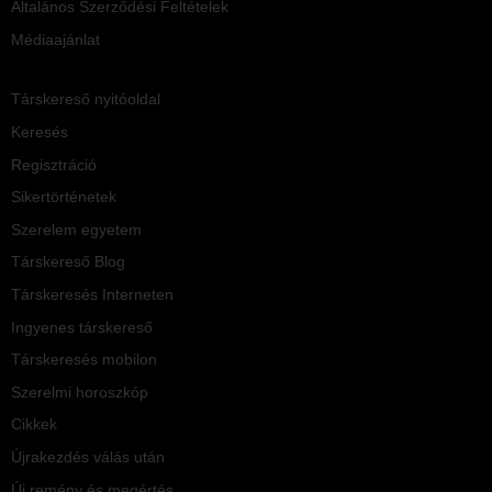
Általános Szerződési Feltételek
Médiaajánlat
Társkereső nyitóoldal
Keresés
Regisztráció
Sikertörténetek
Szerelem egyetem
Társkereső Blog
Társkeresés Interneten
Ingyenes társkereső
Társkeresés mobilon
Szerelmi horoszkóp
Cikkek
Újrakezdés válás után
Új remény és megértés