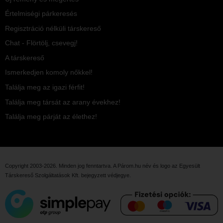
Értelmiségi párkeresés
Regisztráció nélküli társkereső
Chat - Flörtölj, csevegj!
A társkereső
Ismerkedjen komoly nőkkel!
Találja meg az igazi férfit!
Találja meg társát az arany évekhez!
Találja meg párját az élethez!
Copyright 2003-2026. Minden jog fenntartva. A Párom.hu név és logo az
Egyesült
Társkereső Szolgáltatások Kft.
bejegyzett védjegye.