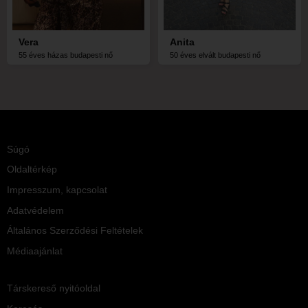
Vera
Anita
55 éves házas budapesti nő
50 éves elvált budapesti nő
Súgó
Oldaltérkép
Impresszum, kapcsolat
Adatvédelem
Általános Szerződési Feltételek
Médiaajánlat
Társkereső nyitóoldal