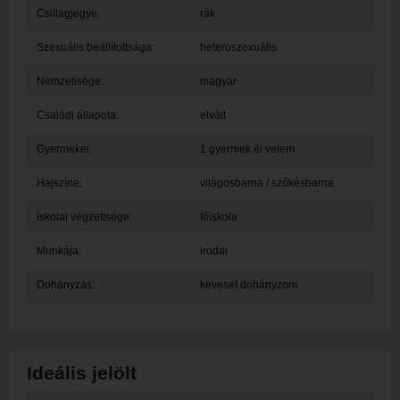
Csillagjegye:
rák
Szexuális beállítottsága:
heteroszexuális
Nemzetisége:
magyar
Családi állapota:
elvált
Gyermekei:
1 gyermek él velem
Hajszíne:
világosbarna / szőkésbarna
Iskolai végzettsége:
főiskola
Munkája:
irodai
Dohányzás:
keveset dohányzom
Ideális jelölt