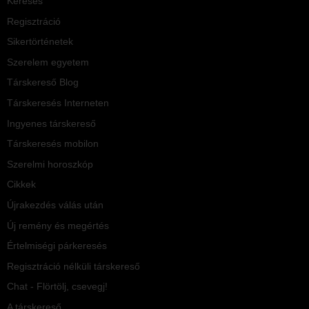
Keresés
Regisztráció
Sikertörténetek
Szerelem egyetem
Társkereső Blog
Társkeresés Interneten
Ingyenes társkereső
Társkeresés mobilon
Szerelmi horoszkóp
Cikkek
Újrakezdés válás után
Új remény és megértés
Értelmiségi párkeresés
Regisztráció nélküli társkereső
Chat - Flörtölj, csevegj!
A társkereső