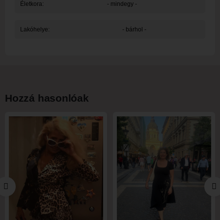
Életkora:
- mindegy -
Lakóhelye:
- bárhol -
Hozzá hasonlóak