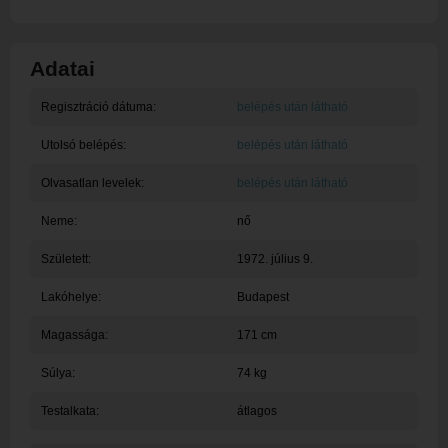
Adatai
Regisztráció dátuma:
belépés után látható
Utolsó belépés:
belépés után látható
Olvasatlan levelek:
belépés után látható
Neme:
nő
Született:
1972. július 9.
Lakóhelye:
Budapest
Magassága:
171 cm
Súlya:
74 kg
Testalkata:
átlagos